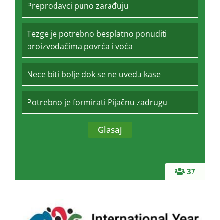
Preprodavci puno zarađuju
Tezge je potrebno besplatno ponuditi
proizvođačima povrća i voća
Nece biti bolje dok se ne uvedu kase
Potrebno je formirati Pijačnu zadrugu
37