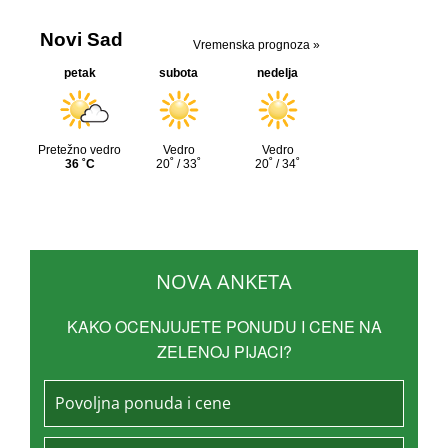
NOVA ANKETA
KAKO OCENJUJETE PONUDU I CENE NA
ZELENOJ PIJACI?
Povoljna ponuda i cene