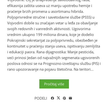
efikasnija zaštita useva uz manju upotrebu hemije i
praćenje brzih promena u asortimanu hibrida.
Poljoprivredne stručne i savetodavne službe (PSSS) u
Vojvodini dobile su značajan vetar u leđa za obavljanje
svojih redovnih i vanrednih aktivnosti. Ugovorima
vrednim ukupno 199 miliona dinara, koje je dodelio
Pokrajinski sekretarijat za poljoprivredu, obezbeđen je
kontinuitet u praćenju stanja useva, ispitivanju zemljišta
i edukaciji paora. Rana dijagnostika: Manje pesticida,
veći prinosi Jedan od najvažnijih segmenata ugovorenih
poslova odnosi se na Prognozno-izveštajnu službu (PIS) i
rano upozoravanje na pojavu štetočina. Na teritori...
Pročitaj više
PODELI