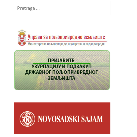
Pretraga
za: