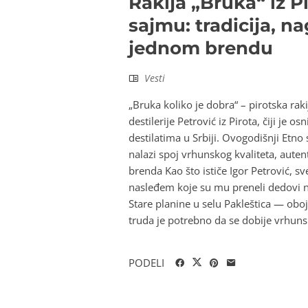
Rakija „Bruka“ iz P
sajmu: tradicija, n
jednom brendu
Vesti
„Bruka koliko je dobra“ – pirotska rak
destilerije Petrović iz Pirota, čiji j
destilatima u Srbiji. Ovogodišnji Etno
nalazi spoj vrhunskog kvaliteta, autent
brenda Kao što ističe Igor Petrović, sve
nasleđem koje su mu preneli dedovi nj
Stare planine u selu Pakleštica — obojic
truda je potrebno da se dobije vrhunsk
PODELI