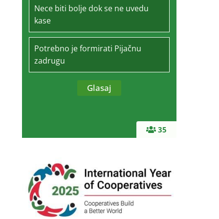
Nece biti bolje dok se ne uvedu
kase
Potrebno je formirati Pijačnu
zadrugu
35