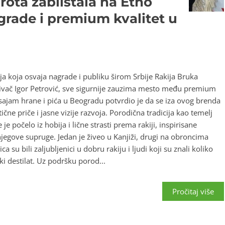
irota zablistala na Etno
agrade i premium kvalitet u
ija koja osvaja nagrade i publiku širom Srbije Rakija Bruka
e osnivač Igor Petrović, sve sigurnije zauzima mesto među premium
 sajam hrane i pića u Beogradu potvrdio je da se iza ovog brenda
ične priče i jasne vizije razvoja. Porodična tradicija kao temelj
 je počelo iz hobija i lične strasti prema rakiji, inspirisane
egove supruge. Jedan je živeo u Kanjiži, drugi na obroncima
a su bili zaljubljenici u dobru rakiju i ljudi koji su znali koliko
i destilat. Uz podršku porod...
Pročitaj više