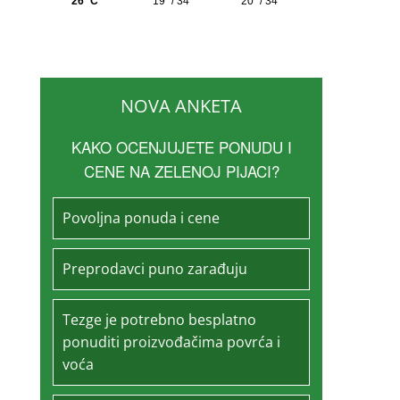
NOVA ANKETA
KAKO OCENJUJETE PONUDU I
CENE NA ZELENOJ PIJACI?
Povoljna ponuda i cene
Preprodavci puno zarađuju
Tezge je potrebno besplatno
ponuditi proizvođačima povrća i
voća