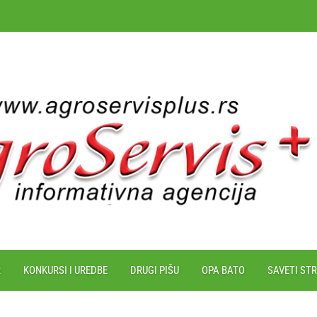
R
KONKURSI I UREDBE
DRUGI PIŠU
OPA BATO
SAVETI ST