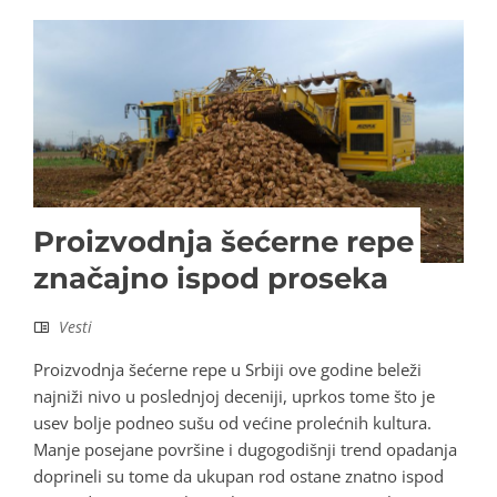
Proizvodnja šećerne repe
značajno ispod proseka
Vesti
Proizvodnja šećerne repe u Srbiji ove godine beleži
najniži nivo u poslednjoj deceniji, uprkos tome što je
usev bolje podneo sušu od većine prolećnih kultura.
Manje posejane površine i dugogodišnji trend opadanja
doprineli su tome da ukupan rod ostane znatno ispod