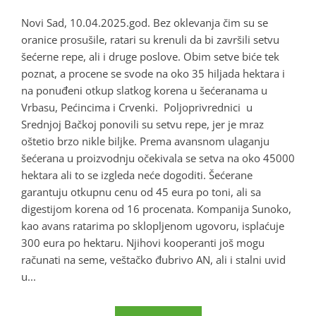
Novi Sad, 10.04.2025.god. Bez oklevanja čim su se
oranice prosušile, ratari su krenuli da bi završili setvu
šećerne repe, ali i druge poslove. Obim setve biće tek
poznat, a procene se svode na oko 35 hiljada hektara i
na ponuđeni otkup slatkog korena u šećeranama u
Vrbasu, Pećincima i Crvenki. Poljoprivrednici u
Srednjoj Bačkoj ponovili su setvu repe, jer je mraz
oštetio brzo nikle biljke. Prema avansnom ulaganju
šećerana u proizvodnju očekivala se setva na oko 45000
hektara ali to se izgleda neće dogoditi. Šećerane
garantuju otkupnu cenu od 45 eura po toni, ali sa
digestijom korena od 16 procenata. Kompanija Sunoko,
kao avans ratarima po sklopljenom ugovoru, isplaćuje
300 eura po hektaru. Njihovi kooperanti još mogu
računati na seme, veštačko đubrivo AN, ali i stalni uvid
u...