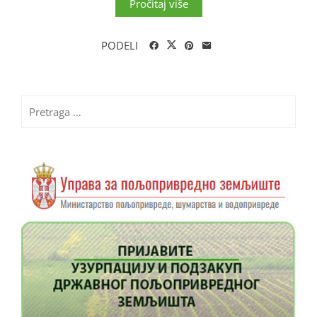
Pročitaj više
PODELI
Pretraga
za: