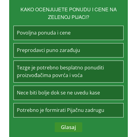
KAKO OCENJUJETE PONUDU I CENE NA
ZELENOJ PIJACI?
Povoljna ponuda i cene
Preprodavci puno zarađuju
Tezge je potrebno besplatno ponuditi
proizvođačima povrća i voća
Nece biti bolje dok se ne uvedu kase
Potrebno je formirati Pijačnu zadrugu