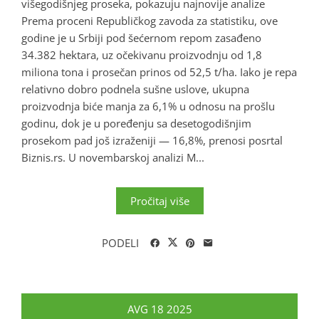
višegodišnjeg proseka, pokazuju najnovije analize
Prema proceni Republičkog zavoda za statistiku, ove
godine je u Srbiji pod šećernom repom zasađeno
34.382 hektara, uz očekivanu proizvodnju od 1,8
miliona tona i prosečan prinos od 52,5 t/ha. Iako je repa
relativno dobro podnela sušne uslove, ukupna
proizvodnja biće manja za 6,1% u odnosu na prošlu
godinu, dok je u poređenju sa desetogodišnjim
prosekom pad još izraženiji — 16,8%, prenosi posrtal
Biznis.rs. U novembarskoj analizi M...
Pročitaj više
PODELI
AVG
18
2025