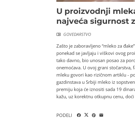
U proizvodnji mlek
najveća sigurnost z
GOVEDARSTVO
Zašto je zaboravljeno “mleko za đake
ponekad se javljaju i viškovi ovog p
tako davno, bio unosan posao za porodi
onemoćava. U ovoj grani stočarstva, f
mleku govori kao rizičnom artiklu - p
gazdinstava u Srbiji mleko iz sopstve
premiju koja će iznositi sada 19 dinar
kažu, uz korektnu otkupnu cenu, doći 
PODELI