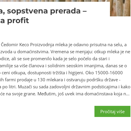
a, sopstvena prerada –
a profit
” Čedomir Keco Proizvodnja mleka je odavno prisutna na selu, a
roizvoda u domaćinstvima. Vremena se menjaju: otkup mleka je ne
ce, ali se sve promenilo kada je selo počelo da stari i
amilije sa više članova i solidnim seoskim imanjima, danas se o
o ceni otkupa, dostupnosti tržišta i higijeni. Oko 15000-16000
nih farmi prodaje u 130 mlekara i ostvaruju podršku države -
a po litri. Muzači su sada zadovoljni državnim podsticajima i kako
će na svoje grane. Međutim, još uvek ima domaćinstava koja n...
Pročitaj više