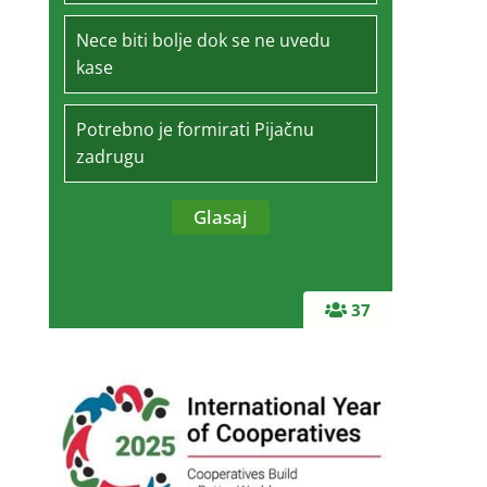
Nece biti bolje dok se ne uvedu
kase
Potrebno je formirati Pijačnu
zadrugu
37