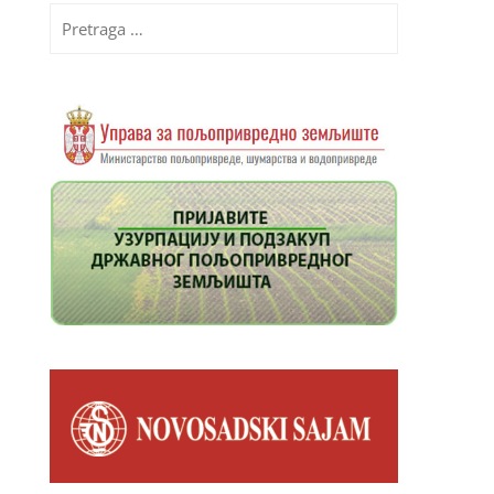
Pretraga
za: