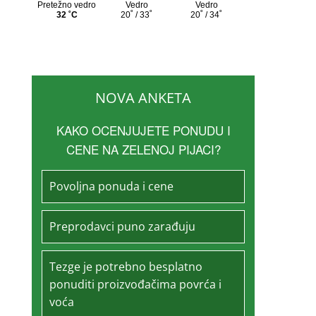
NOVA ANKETA
KAKO OCENJUJETE PONUDU I
CENE NA ZELENOJ PIJACI?
Povoljna ponuda i cene
Preprodavci puno zarađuju
Tezge je potrebno besplatno
ponuditi proizvođačima povrća i
voća