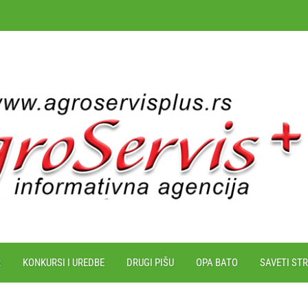
R
KONKURSI I UREDBE
DRUGI PIŠU
OPA BATO
SAVETI ST