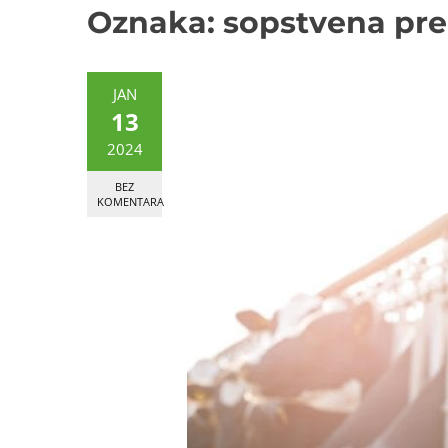
Oznaka:
sopstvena pr
JAN
13
2024
BEZ
KOMENTARA