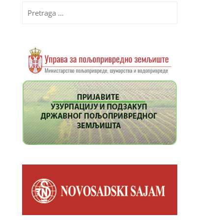
Pretraga
za: