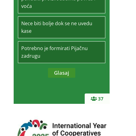
voća
Nece biti bolje dok se ne uvedu
kase
Potrebno je formirati Pijačnu
zadrugu
37