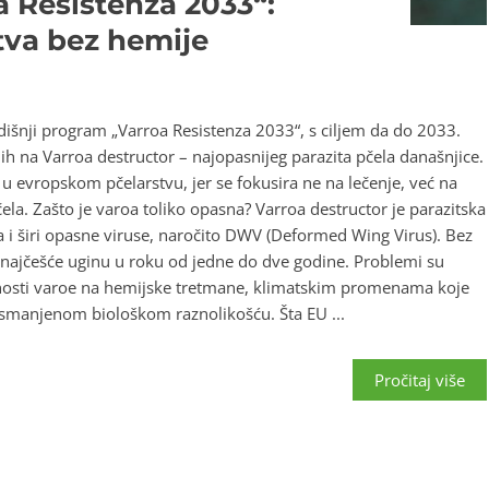
 Resistenza 2033“:
tva bez hemije
išnji program „Varroa Resistenza 2033“, s ciljem da do 2033.
ih na Varroa destructor – najopasnijeg parazita pčela današnjice.
u evropskom pčelarstvu, jer se fokusira ne na lečenje, već na
la. Zašto je varoa toliko opasna? Varroa destructor je parazitska
 i širi opasne viruse, naročito DWV (Deformed Wing Virus). Bez
 najčešće uginu u roku od jedne do dve godine. Problemi su
osti varoe na hemijske tretmane, klimatskim promenama koje
 smanjenom biološkom raznolikošću. Šta EU ...
Pročitaj više