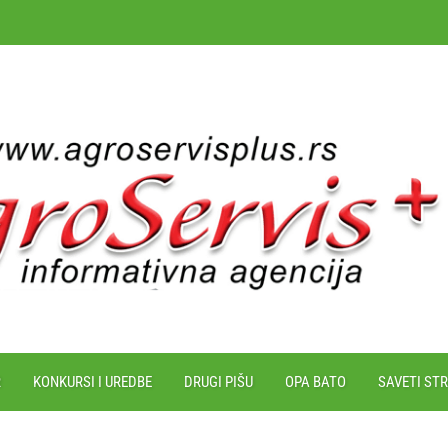
R
KONKURSI I UREDBE
DRUGI PIŠU
OPA BATO
SAVETI ST