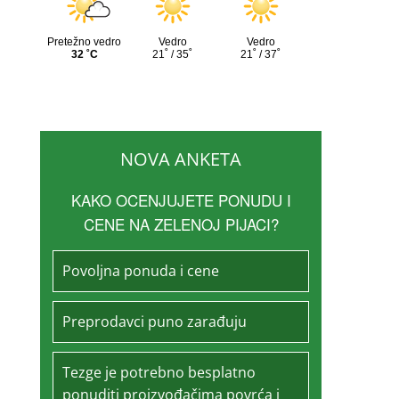
NOVA ANKETA
KAKO OCENJUJETE PONUDU I
CENE NA ZELENOJ PIJACI?
Povoljna ponuda i cene
Preprodavci puno zarađuju
Tezge je potrebno besplatno
ponuditi proizvođačima povrća i