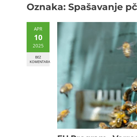
Oznaka:
Spašavanje pč
APR
10
2025
BEZ
KOMENTARA