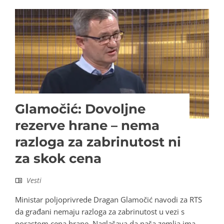
Glamočić: Dovoljne
rezerve hrane – nema
razloga za zabrinutost ni
za skok cena
Vesti
Ministar poljoprivrede Dragan Glamočić navodi za RTS
da građani nemaju razloga za zabrinutost u vezi s
porastom cena hrane. Naglašava da naša zemlja ima