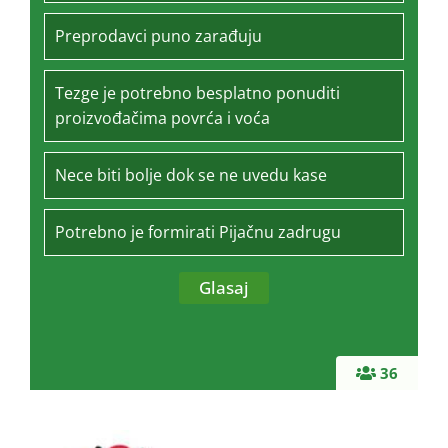
Preprodavci puno zarađuju
Tezge je potrebno besplatno ponuditi
proizvođačima povrća i voća
Nece biti bolje dok se ne uvedu kase
Potrebno je formirati Pijačnu zadrugu
36