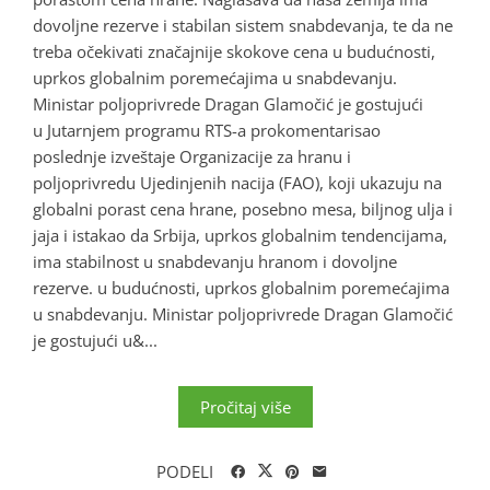
dovoljne rezerve i stabilan sistem snabdevanja, te da ne
treba očekivati značajnije skokove cena u budućnosti,
uprkos globalnim poremećajima u snabdevanju.
Ministar poljoprivrede Dragan Glamočić je gostujući
u Jutarnjem programu RTS-a prokomentarisao
poslednje izveštaje Organizacije za hranu i
poljoprivredu Ujedinjenih nacija (FAO), koji ukazuju na
globalni porast cena hrane, posebno mesa, biljnog ulja i
jaja i istakao da Srbija, uprkos globalnim tendencijama,
ima stabilnost u snabdevanju hranom i dovoljne
rezerve. u budućnosti, uprkos globalnim poremećajima
u snabdevanju. Ministar poljoprivrede Dragan Glamočić
je gostujući u&...
Pročitaj više
PODELI