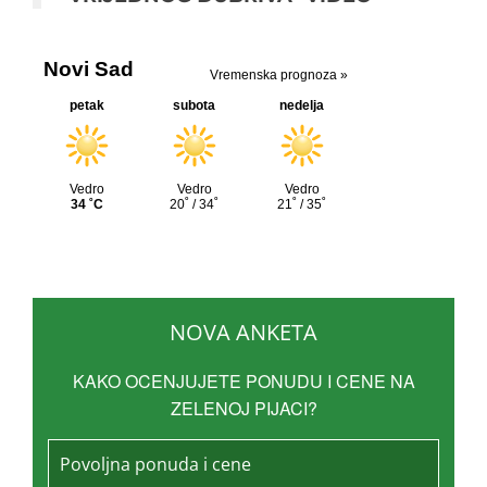
NOVA ANKETA
KAKO OCENJUJETE PONUDU I CENE NA
ZELENOJ PIJACI?
Povoljna ponuda i cene