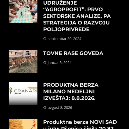
UDRUŽENJE
“AGROPROFIT”: PRVO
SEKTORSKE ANALIZE, PA
STRATEGIJA O RAZVOJU
POLJOPRIVREDE
septembar 30, 2024
TOVNE RASE GOVEDA
januar 5, 2024
PRODUKTNA BERZA
MILANO NEDELJNI
IZVEŠTAJ: 8.8.2026.
avgust 8, 2026
Produktna berza NOVI SAD
u julu: Pšenica činila 70,82