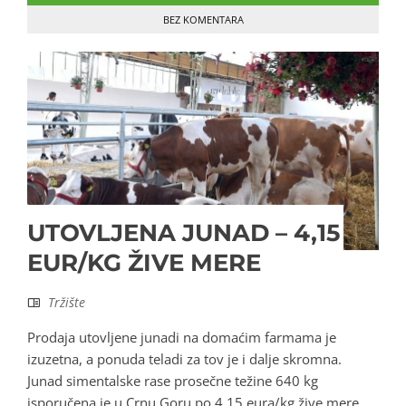
BEZ KOMENTARA
UTOVLJENA JUNAD – 4,15
EUR/KG ŽIVE MERE
Tržište
Prodaja utovljene junadi na domaćim farmama je
izuzetna, a ponuda teladi za tov je i dalje skromna.
Junad simentalske rase prosečne težine 640 kg
isporučena je u Crnu Goru po 4,15 eura/kg žive mere.