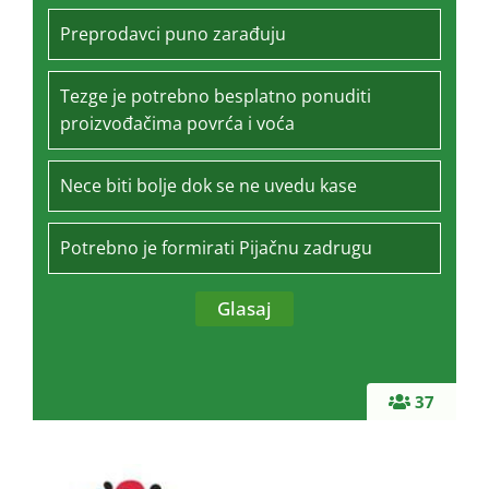
Preprodavci puno zarađuju
Tezge je potrebno besplatno ponuditi
proizvođačima povrća i voća
Nece biti bolje dok se ne uvedu kase
Potrebno je formirati Pijačnu zadrugu
37