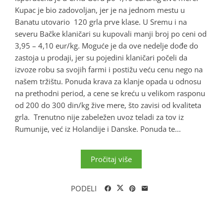
Kupac je bio zadovoljan, jer je na jednom mestu u
Banatu utovario 120 grla prve klase. U Sremu i na
severu Bačke klaničari su kupovali manji broj po ceni od
3,95 – 4,10 eur/kg. Moguće je da ove nedelje dođe do
zastoja u prodaji, jer su pojedini klaničari počeli da
izvoze robu sa svojih farmi i postižu veću cenu nego na
našem tržištu. Ponuda krava za klanje opada u odnosu
na prethodni period, a cene se kreću u velikom rasponu
od 200 do 300 din/kg žive mere, što zavisi od kvaliteta
grla. Trenutno nije zabeležen uvoz teladi za tov iz
Rumunije, već iz Holandije i Danske. Ponuda te...
Pročitaj više
PODELI