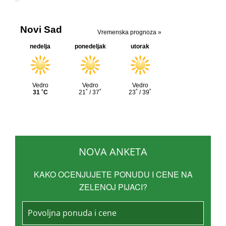
NOVA ANKETA
KAKO OCENJUJETE PONUDU I CENE NA
ZELENOJ PIJACI?
Povoljna ponuda i cene