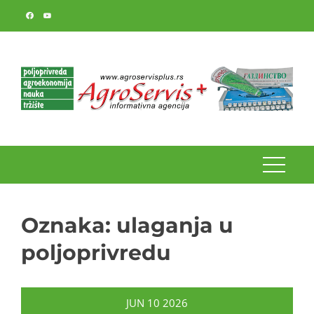
Skip
to
content
Oznaka:
ulaganja u
poljoprivredu
JUN
10
2026