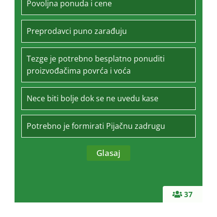
Povoljna ponuda i cene
Preprodavci puno zarađuju
Tezge je potrebno besplatno ponuditi
proizvođačima povrća i voća
Nece biti bolje dok se ne uvedu kase
Potrebno je formirati Pijačnu zadrugu
37