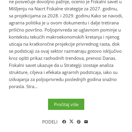
ne posvećuje dovoljno pažnje, ocenio je Fiskalni savet u
Mišljenju na Nacrt Fiskalne strategije za 2027. godinu,
sa projekcijama za 2028. i 2029. godinu Kako se navodi,
agrarna politika je u ovom dokumentu i dalje tretirana
prilično površno. Poljoprivreda se uglavnom pominje u
kontekstu tekućih makroekonomskih kretanja i njenog
uticaja na kratkoročne projekcije privrednog rasta, dok
se podsticaji za ovaj sektor razmatraju gotovo isključivo
kroz opšti prikaz rashodnih trendova, prenosi Danas.
Fiskalni savet ukazuje da u Strategiji izostaje analiza
strukture, ciljeva i efekata agrarnih podsticaja, iako su
izdvajanja za poljoprivredu poslednjih godina snažno
porasla. Stra...
Pročitaj više
PODELI