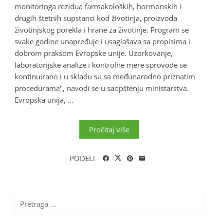
monitoringa rezidua farmakoloških, hormonskih i
drugih štetnih supstanci kod životinja, proizvoda
životinjskog porekla i hrane za životinje. Program se
svake godine unapređuje i usaglašava sa propisima i
dobrom praksom Evropske unije. Uzorkovanje,
laboratorijske analize i kontrolne mere sprovode se
kontinuirano i u skladu su sa međunarodno priznatim
procedurama", navodi se u saopštenju ministarstva.
Evropska unija, ...
Pročitaj više
PODELI
Pretraga
za: