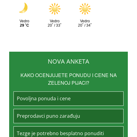
NOVA ANKETA
KAKO OCENJUJETE PONUDU I CENE NA
ZELENOJ PIJACI?
Povoljna ponuda i cene
Preprodavci puno zarađuju
Tezge je potrebno besplatno ponuditi