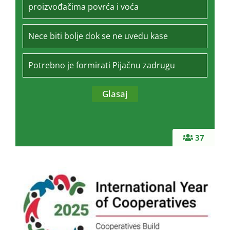
proizvođačima povrća i voća
Nece biti bolje dok se ne uvedu kase
Potrebno je formirati Pijačnu zadrugu
37