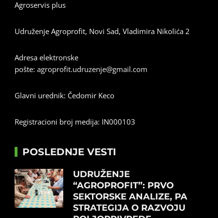
Agroservis plus
Udruženje Agroprofit, Novi Sad, Vladimira Nikolića 2
Adresa elektronske
pošte:
agroprofit.udruzenje@gmail.com
Glavni urednik: Čedomir Keco
Registracioni broj medija: IN000103
POSLEDNJE VESTI
UDRUŽENJE
“AGROPROFIT”: PRVO
SEKTORSKE ANALIZE, PA
STRATEGIJA O RAZVOJU