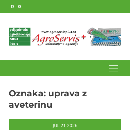
Skip
to
content
Oznaka:
uprava z
aveterinu
JUL
21
2026