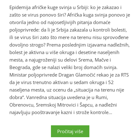
Epidemija afričke kuge svinja u Srbiji: ko je zakazao i
zašto se virus ponovo širi? Afrička kuga svinja ponovo je
otvorila jedno od najosetljivijih pitanja domaće
poljoprivrede: da li je Srbija zakazala u kontroli bolesti,
ili se virus širi zato što mere na terenu nisu sprovođene
dovoljno strogo? Prema poslednjim izjavama nadležnih,
bolest je aktivna u više okruga i desetine naseljenih
mesta, a najugroženiji su delovi Srema, Mačve i
Beograda, gde se nalazi veliki broj domaćih svinja.
Ministar poljoprivrede Dragan Glamočić rekao je za RTS
da je virus trenutno aktivan u sedam okruga i 52
naseljena mesta, uz ocenu da „situacija na terenu nije
dobra“. Vanredna situacija uvedena je u Rumi,
Obrenovcu, Sremskoj Mitrovici i Šapcu, a nadležni
najavljuju pooštravanje kazni i strože kontrole...
Pročitaj više