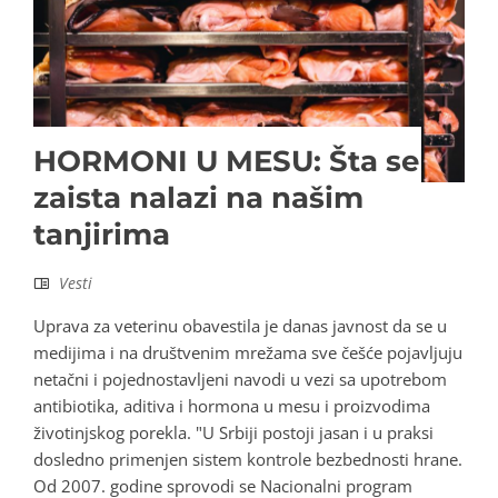
HORMONI U MESU: Šta se
zaista nalazi na našim
tanjirima
Vesti
Uprava za veterinu obavestila je danas javnost da se u
medijima i na društvenim mrežama sve češće pojavljuju
netačni i pojednostavljeni navodi u vezi sa upotrebom
antibiotika, aditiva i hormona u mesu i proizvodima
životinjskog porekla. "U Srbiji postoji jasan i u praksi
dosledno primenjen sistem kontrole bezbednosti hrane.
Od 2007. godine sprovodi se Nacionalni program