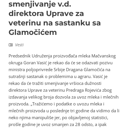
smenjivanje v.d.
direktora Uprave za
veterinu na sastanku sa
Glamočićem
Vesti
Predsednik Udruženja proizvođača mleka Mačvanskog
okruga Goran Vasić je rekao da će se odazvati pozivu
ministra poljoprivrede Srbije Dragana Glamočića na
sutrašnji sastanak o problemima u agraru. Vasić je
rekao da će tražiti smenjivanje vršioca dužnosti
direktora Uprave za veterinu Predraga Rojevića zbog
izdavanja velikog broja dozvola za uvoz mleka i mlečnih
proizvoda. „Tražićemo i podatke o uvozu mleka i
mlečnih proizvoda u poslednje tri godine da vidimo da li
neko njima manipuliše jer, po objavljenoj statistici,
prošle godine je uvoz smanjen za 28 odsto, a ipak