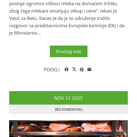
postoje ogromni viškovi mleka na domaćem tržištu
zbog čega mlekare smanjuju otkup i cene“, rekao je
Vasić za Betu. Kazao je da je to udruženje tražilo
razgovor sa predstavnicima Evropske komisije (EK) i da
je Ministarstv...
Pročitaj više
PODELI
NOV
12
2025
BEZ KOMENTARA