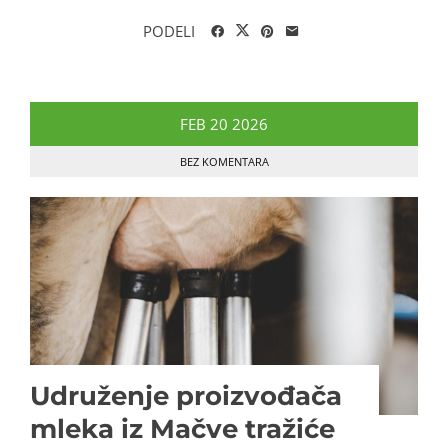
PODELI
FEB
20
2026
BEZ KOMENTARA
Udruženje proizvođača
mleka iz Mačve tražiće