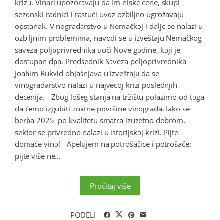
krizu. Vinari upozoravaju da im niske cene, skupi
sezonski radnici i rastući uvoz ozbiljno ugrožavaju
opstanak. Vinogradarstvo u Nemačkoj i dalje se nalazi u
ozbiljnim problemima, navodi se u izveštaju Nemačkog
saveza poljoprivrednika uoči Nove godine, koji je
dostupan dpa. Predsednik Saveza poljoprivrednika
Joahim Rukvid objašnjava u izveštaju da se
vinogradarstvo nalazi u najvećoj krizi poslednjih
decenija. - Zbog lošeg stanja na tržištu polazimo od toga
da ćemo izgubiti znatne površine vinograda. Iako se
berba 2025. po kvalitetu smatra izuzetno dobrom,
sektor se privredno nalazi u istorijskoj krizi. Pijte
domaće vino! - Apelujem na potrošačice i potrošače:
pijte više ne...
Pročitaj više
PODELI