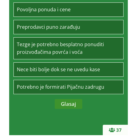
Povoljna ponuda i cene
Preprodavci puno zarađuju
Tezge je potrebno besplatno ponuditi
proizvođačima povrća i voća
Nece biti bolje dok se ne uvedu kase
Potrebno je formirati Pijačnu zadrugu
37