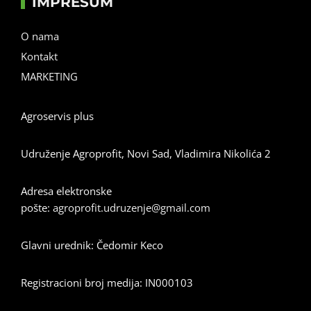
IMPRESUM
O nama
Kontakt
MARKETING
Agroservis plus
Udruženje Agroprofit, Novi Sad, Vladimira Nikolića 2
Adresa elektronske
pošte:
agroprofit.udruzenje@gmail.com
Glavni urednik: Čedomir Keco
Registracioni broj medija: IN000103