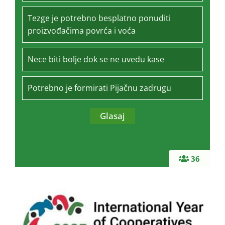
Tezge je potrebno besplatno ponuditi
proizvođačima povrća i voća
Nece biti bolje dok se ne uvedu kase
Potrebno je formirati Pijačnu zadrugu
36