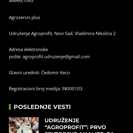
MARKETING
Agroservis plus
Udruženje Agroprofit, Novi Sad, Vladimira Nikolića 2
Adresa elektronske
pošte:
agroprofit.udruzenje@gmail.com
Glavni urednik: Čedomir Keco
Registracioni broj medija: IN000103
POSLEDNJE VESTI
UDRUŽENJE
“AGROPROFIT”: PRVO