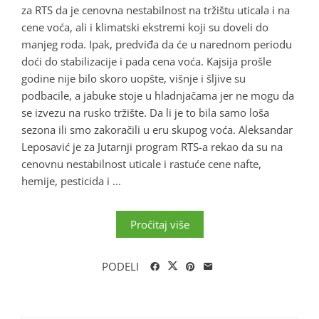
za RTS da je cenovna nestabilnost na tržištu uticala i na
cene voća, ali i klimatski ekstremi koji su doveli do
manjeg roda. Ipak, predviđa da će u narednom periodu
doći do stabilizacije i pada cena voća. Kajsija prošle
godine nije bilo skoro uopšte, višnje i šljive su
podbacile, a jabuke stoje u hladnjačama jer ne mogu da
se izvezu na rusko tržište. Da li je to bila samo loša
sezona ili smo zakoračili u eru skupog voća. Aleksandar
Leposavić je za Jutarnji program RTS-a rekao da su na
cenovnu nestabilnost uticale i rastuće cene nafte,
hemije, pesticida i ...
Pročitaj više
PODELI