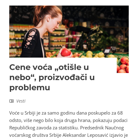
Cene voća „otišle u
nebo“, proizvođači u
problemu
Vesti
Voće u Srbiji je za samo godinu dana poskupelo za 68
odsto, više nego bilo koja druga hrana, pokazuju podaci
Republičkog zavoda za statistiku. Predsednik Naučnog
voćarskog društva Srbije Aleksandar Leposavić izjavio je