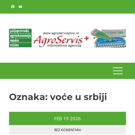
Skip
to
content
Oznaka:
voće u srbiji
FEB
19
2026
BEZ KOMENTARA