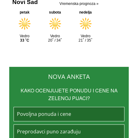
NOVA ANKETA
KAKO OCENJUJETE PONUDU I CENE NA
ZELENOJ PIJACI?
Povoljna ponuda i cene
Preprodavci puno zarađuju