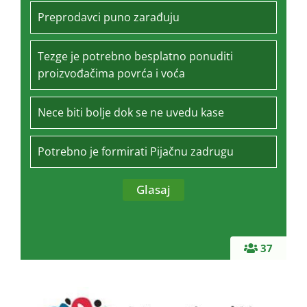
Preprodavci puno zarađuju
Tezge je potrebno besplatno ponuditi
proizvođačima povrća i voća
Nece biti bolje dok se ne uvedu kase
Potrebno je formirati Pijačnu zadrugu
37