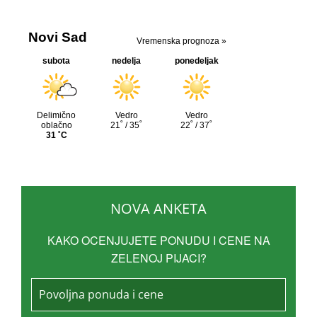
NOVA ANKETA
KAKO OCENJUJETE PONUDU I CENE NA
ZELENOJ PIJACI?
Povoljna ponuda i cene