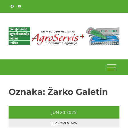
Skip
to
content
Oznaka:
Žarko Galetin
JUN
20
2025
BEZ KOMENTARA