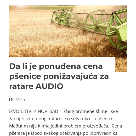
Da li je ponuđena cena
pšenice ponižavajuća za
ratare AUDIO
Vesti
IZVOR:RTV.rs NOVI SAD - Zbog promene klime i sve
žarkijih leta mnogi ratari se u setvi okreću pšenici.
Međutim nije klima jedini problem proizvođača. Cena
pšenice je ispod svakog očekivanja poljoprivrednika,