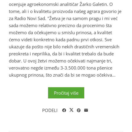
ocenjuje agroekonomski analitičar Žarko Galetin. O
tome, ali i o kvalitetu proizvoda našeg agrara govorio je
za Radio Novi Sad. "Žetva je na samom pragu i mi već
sada možemo relativno precizno da procenimo šta
možemo da očekujemo u smislu prinosa, a kvalitet
ćemo videti konkretno kada padnu prvi otkosi. Sve
ukazuje da pošto nije bilo nekih drastičnih vremenskih
preokreta i neprilika, da bi i kvalitet trebalo da bude
dobar. U ovoj žetvi možemo očekivati najmanje tri,
verovatno negde između 3-3.500.000 tona pšenice
ukupnog prinosa, što znači da bi se mogao očekiva...
Pročitaj više
PODELI