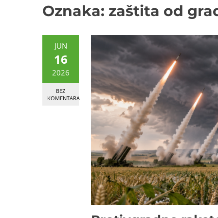
Oznaka:
zaštita od gra
JUN
16
2026
BEZ
KOMENTARA