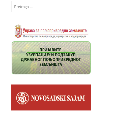
Pretraga
za: