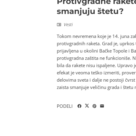
Protivgradne rakete 
smanjuju štetu?
Vesti
Tokom nevremena koje je 14. juna zahv
protivgradnih raketa. Grad je, uprkos 
prijavljena u okolini Bačke Topole i 
protivgradna zaštita ne funkcioniše. N
bila da rakete nisu ispaljene. Upravo 
efekat je veoma teško izmeriti, prover
delovima sveta i dalje ne postoji čvrs
zaista smanjuje veličinu grada i štet
PODELI