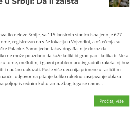
u Srbiji: Da li zaista
atilo delove Srbije, sa 115 lansirnih stanica ispaljeno je 677
tome, registrovan na više lokacija u Vojvodini, a oštećenja su
Bačke Palanke. Samo jedan takav događaj nije dokaz da
iko ne može pouzdano da kaže koliki bi grad pao i kolika bi šteta
je u tome, međutim, i glavni problem protivgradnih raketa: njihov
iti i naučno dokazati. Posle više decenija primene u različitim
t naučni odgovor na pitanje koliko raketno zasejavanje oblaka
u na poljoprivrednim kulturama. Zbog toga se name...
Pročitaj više