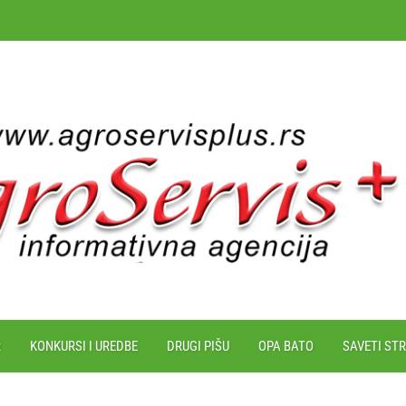
R
KONKURSI I UREDBE
DRUGI PIŠU
OPA BATO
SAVETI ST