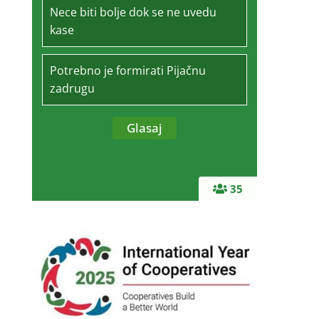
Nece biti bolje dok se ne uvedu
kase
Potrebno je formirati Pijačnu
zadrugu
35