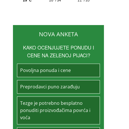
NOVA ANKETA
KAKO OCENJUJETE PONUDU I
CENE NA ZELENOJ PIJACI?
Povoljna ponuda i cene
Preprodavci puno zarađuju
Tezge je potrebno besplatno
ponuditi proizvođačima povrća i
voća