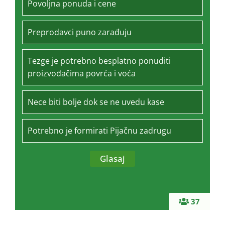
Povoljna ponuda i cene
Preprodavci puno zarađuju
Tezge je potrebno besplatno ponuditi
proizvođačima povrća i voća
Nece biti bolje dok se ne uvedu kase
Potrebno je formirati Pijačnu zadrugu
37