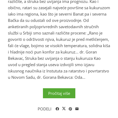
različite, a struka bez uvijanja ima prognozu. Kao i
obično, ratari su zasejali najveće površine sa kukuruzom
iako ima regiona, kao što je severni Banat pa i severna
Bačka da su odustali od ove proizvodnje. Od
anketiranih poljoprivrednih savetodavnih stručnih
službi u Srbiji smo saznali različite procene: „Rano je
govoriti o održivosti njiva, kukuruz je pred metličenjem,
fali će vlage, bojimo se visokih temperatura, solidna kiša
i hladnije noći pun konfor za kukuruz... dr. Goran
Bekavac, Struka bez uvijanja o stanju kukuruza Kao
uvod u pregled stanja useva izdvojili smo izjavu
iskusnog naučnika iz Instututa za ratarstvo i povrtarstvo
u Novom Sadu, dr. Gorana Bekavca: Oda...
Pročitaj više
PODELI