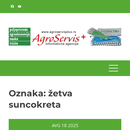
Skip
to
content
Oznaka:
žetva
suncokreta
AVG
18
2025