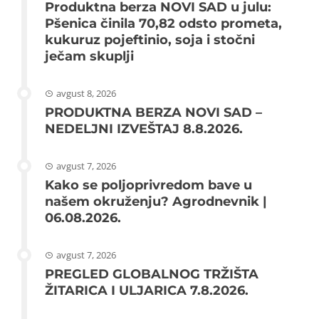
Produktna berza NOVI SAD u julu:
Pšenica činila 70,82 odsto prometa,
kukuruz pojeftinio, soja i stočni
ječam skuplji
avgust 8, 2026
PRODUKTNA BERZA NOVI SAD –
NEDELJNI IZVEŠTAJ 8.8.2026.
avgust 7, 2026
Kako se poljoprivredom bave u
našem okruženju? Agrodnevnik |
06.08.2026.
avgust 7, 2026
PREGLED GLOBALNOG TRŽIŠTA
ŽITARICA I ULJARICA 7.8.2026.