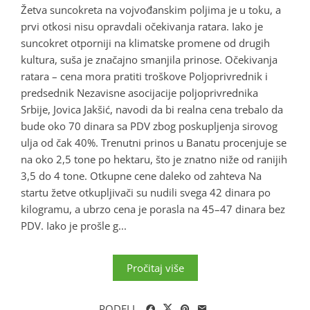
Žetva suncokreta na vojvođanskim poljima je u toku, a
prvi otkosi nisu opravdali očekivanja ratara. Iako je
suncokret otporniji na klimatske promene od drugih
kultura, suša je značajno smanjila prinose. Očekivanja
ratara – cena mora pratiti troškove Poljoprivrednik i
predsednik Nezavisne asocijacije poljoprivrednika
Srbije, Jovica Jakšić, navodi da bi realna cena trebalo da
bude oko 70 dinara sa PDV zbog poskupljenja sirovog
ulja od čak 40%. Trenutni prinos u Banatu procenjuje se
na oko 2,5 tone po hektaru, što je znatno niže od ranijih
3,5 do 4 tone. Otkupne cene daleko od zahteva Na
startu žetve otkupljivači su nudili svega 42 dinara po
kilogramu, a ubrzo cena je porasla na 45–47 dinara bez
PDV. Iako je prošle g...
Pročitaj više
PODELI