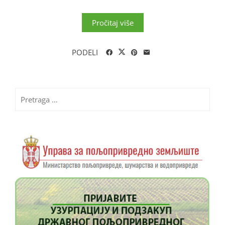
Pročitaj više
PODELI
Pretraga
za: