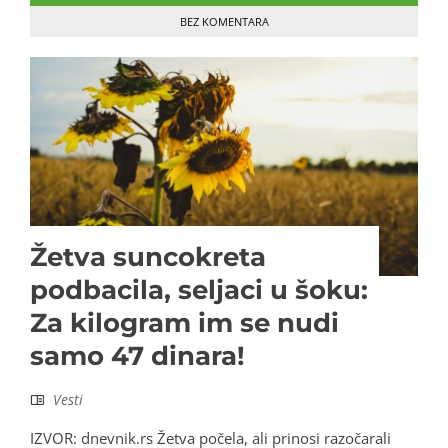
BEZ KOMENTARA
Žetva suncokreta
podbacila, seljaci u šoku:
Za kilogram im se nudi
samo 47 dinara!
Vesti
IZVOR: dnevnik.rs Žetva počela, ali prinosi razočarali