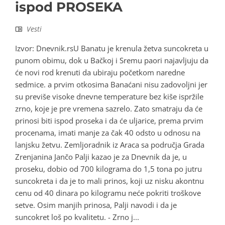
ispod PROSEKA
Vesti
Izvor: Dnevnik.rsU Banatu je krenula žetva suncokreta u
punom obimu, dok u Bačkoj i Sremu paori najavljuju da
će novi rod krenuti da ubiraju početkom naredne
sedmice. a prvim otkosima Banaćani nisu zadovoljni jer
su previše visoke dnevne temperature bez kiše ispržile
zrno, koje je pre vremena sazrelo. Zato smatraju da će
prinosi biti ispod proseka i da će uljarice, prema prvim
procenama, imati manje za čak 40 odsto u odnosu na
lanjsku žetvu. Zemljoradnik iz Araca sa područja Grada
Zrenjanina Jančo Palji kazao je za Dnevnik da je, u
proseku, dobio od 700 kilograma do 1,5 tona po jutru
suncokreta i da je to mali prinos, koji uz nisku akontnu
cenu od 40 dinara po kilogramu neće pokriti troškove
setve. Osim manjih prinosa, Palji navodi i da je
suncokret loš po kvalitetu. - Zrno j...