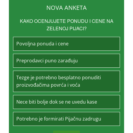
NOVA ANKETA
KAKO OCENJUJETE PONUDU I CENE NA
ZELENOJ PIJACI?
Povoljna ponuda i cene
Preprodavci puno zarađuju
Tezge je potrebno besplatno ponuditi
proizvođačima povrća i voća
Nece biti bolje dok se ne uvedu kase
Potrebno je formirati Pijačnu zadrugu