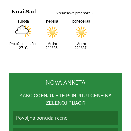
NOVA ANKETA
KAKO OCENJUJETE PONUDU I CENE NA
ZELENOJ PIJACI?
Povoljna ponuda i cene