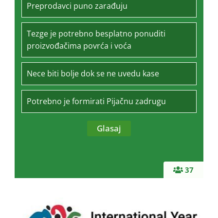
Preprodavci puno zarađuju
Tezge je potrebno besplatno ponuditi
proizvođačima povrća i voća
Nece biti bolje dok se ne uvedu kase
Potrebno je formirati Pijačnu zadrugu
37