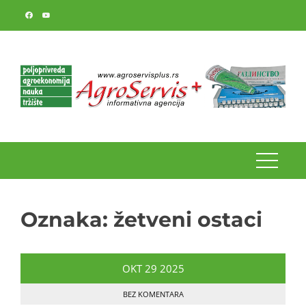
Skip
to
content
Oznaka:
žetveni ostaci
OKT
29
2025
BEZ KOMENTARA