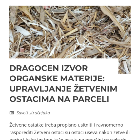
DRAGOCEN IZVOR
ORGANSKE MATERIJE:
UPRAVLJANJE ŽETVENIM
OSTACIMA NA PARCELI
Saveti stručnjaka
Žetvene ostatke treba propisno usitniti i ravnomerno
rasporediti Žetveni ostaci su ostaci useva nakon žetve ili
berbe i kako im ime kaže ostaju na površini parcele do