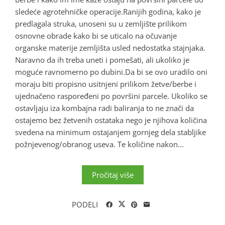
sledeće agrotehničke operacije.Ranijih godina, kako je
predlagala struka, unoseni su u zemljište prilikom
osnovne obrade kako bi se uticalo na očuvanje
organske materije zemljišta usled nedostatka stajnjaka.
Naravno da ih treba uneti i pomešati, ali ukoliko je
moguće ravnomerno po dubini.Da bi se ovo uradilo oni
moraju biti propisno usitnjeni prilikom žetve/berbe i
ujednačeno raspoređeni po površini parcele. Ukoliko se
ostavljaju iza kombajna radi baliranja to ne znači da
ostajemo bez žetvenih ostataka nego je njihova količina
svedena na minimum ostajanjem gornjeg dela stabljike
požnjevenog/obranog useva. Te količine nakon...
Pročitaj više
PODELI