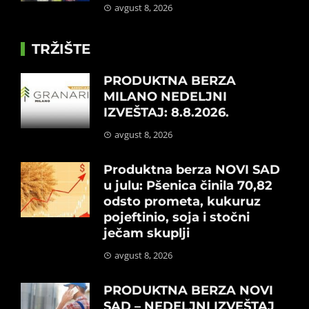
avgust 8, 2026
TRŽIŠTE
PRODUKTNA BERZA
MILANO NEDELJNI
IZVEŠTAJ: 8.8.2026.
avgust 8, 2026
Produktna berza NOVI SAD
u julu: Pšenica činila 70,82
odsto prometa, kukuruz
pojeftinio, soja i stočni
ječam skuplji
avgust 8, 2026
PRODUKTNA BERZA NOVI
SAD – NEDELJNI IZVEŠTAJ