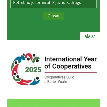
Potrebno je formirati Pijačnu zadrugu
37