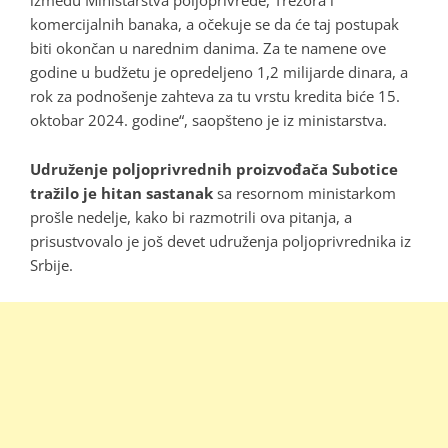
između Ministarstva poljoprivrede, Trezora i
komercijalnih banaka, a očekuje se da će taj postupak
biti okončan u narednim danima. Za te namene ove
godine u budžetu je opredeljeno 1,2 milijarde dinara, a
rok za podnošenje zahteva za tu vrstu kredita biće 15.
oktobar 2024. godine“, saopšteno je iz ministarstva.
Udruženje poljoprivrednih proizvođača Subotice
tražilo je hitan sastanak
sa resornom ministarkom
prošle nedelje, kako bi razmotrili ova pitanja, a
prisustvovalo je još devet udruženja poljoprivrednika iz
Srbije.