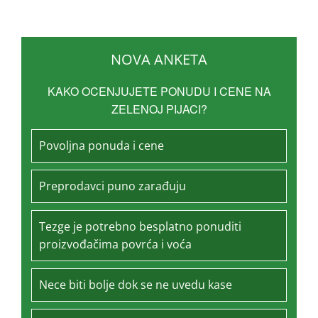
NOVA ANKETA
KAKO OCENJUJETE PONUDU I CENE NA
ZELENOJ PIJACI?
Povoljna ponuda i cene
Preprodavci puno zarađuju
Tezge je potrebno besplatno ponuditi
proizvođačima povrća i voća
Nece biti bolje dok se ne uvedu kase