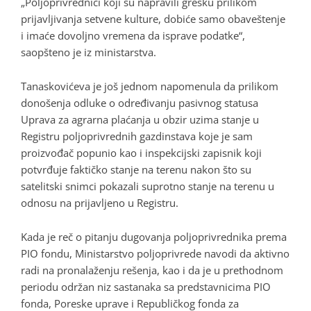
„Poljoprivrednici koji su napravili grešku prilikom
prijavljivanja setvene kulture, dobiće samo obaveštenje
i imaće dovoljno vremena da isprave podatke“,
saopšteno je iz ministarstva.
Tanaskovićeva je još jednom napomenula da prilikom
donošenja odluke o određivanju pasivnog statusa
Uprava za agrarna plaćanja u obzir uzima stanje u
Registru poljoprivrednih gazdinstava koje je sam
proizvođač popunio kao i inspekcijski zapisnik koji
potvrđuje faktičko stanje na terenu nakon što su
satelitski snimci pokazali suprotno stanje na terenu u
odnosu na prijavljeno u Registru.
Kada je reč o pitanju dugovanja poljoprivrednika prema
PIO fondu, Ministarstvo poljoprivrede navodi da aktivno
radi na pronalaženju rešenja, kao i da je u prethodnom
periodu održan niz sastanaka sa predstavnicima PIO
fonda, Poreske uprave i Republičkog fonda za