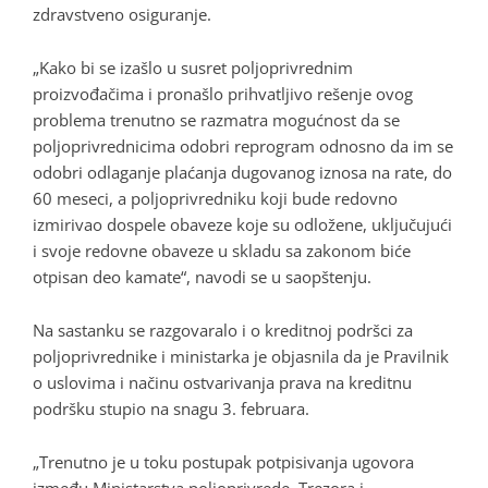
zdravstveno osiguranje.
„Kako bi se izašlo u susret poljoprivrednim
proizvođačima i pronašlo prihvatljivo rešenje ovog
problema trenutno se razmatra mogućnost da se
poljoprivrednicima odobri reprogram odnosno da im se
odobri odlaganje plaćanja dugovanog iznosa na rate, do
60 meseci, a poljoprivredniku koji bude redovno
izmirivao dospele obaveze koje su odložene, uključujući
i svoje redovne obaveze u skladu sa zakonom biće
otpisan deo kamate“, navodi se u saopštenju.
Na sastanku se razgovaralo i o kreditnoj podršci za
poljoprivrednike i ministarka je objasnila da je Pravilnik
o uslovima i načinu ostvarivanja prava na kreditnu
podršku stupio na snagu 3. februara.
„Trenutno je u toku postupak potpisivanja ugovora