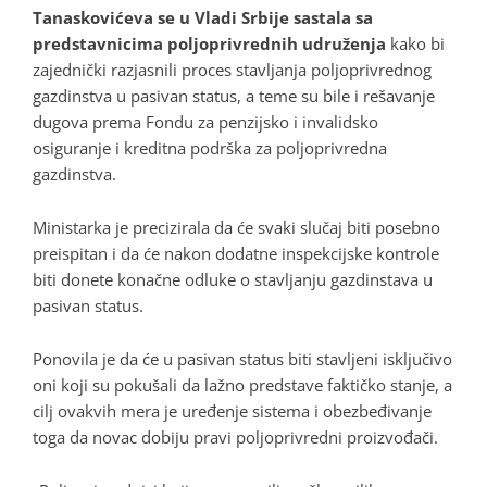
Tanaskovićeva se u Vladi Srbije sastala sa
predstavnicima poljoprivrednih udruženja
kako bi
zajednički razjasnili proces stavljanja poljoprivrednog
gazdinstva u pasivan status, a teme su bile i rešavanje
dugova prema Fondu za penzijsko i invalidsko
osiguranje i kreditna podrška za poljoprivredna
gazdinstva.
Ministarka je precizirala da će svaki slučaj biti posebno
preispitan i da će nakon dodatne inspekcijske kontrole
biti donete konačne odluke o stavljanju gazdinstava u
pasivan status.
Ponovila je da će u pasivan status biti stavljeni isključivo
oni koji su pokušali da lažno predstave faktičko stanje, a
cilj ovakvih mera je uređenje sistema i obezbeđivanje
toga da novac dobiju pravi poljoprivredni proizvođači.