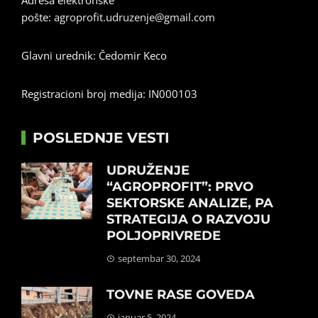
Adresa elektronske
pošte:
agroprofit.udruzenje@gmail.com
Glavni urednik: Čedomir Keco
Registracioni broj medija: IN000103
POSLEDNJE VESTI
UDRUŽENJE
“AGROPROFIT”: PRVO
SEKTORSKE ANALIZE, PA
STRATEGIJA O RAZVOJU
POLJOPRIVREDE
septembar 30, 2024
TOVNE RASE GOVEDA
januar 5, 2024