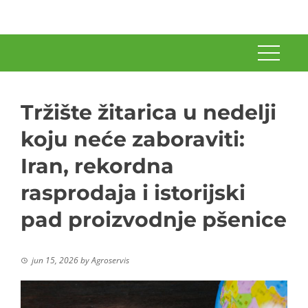
Tržište žitarica u nedelji
koju neće zaboraviti:
Iran, rekordna
rasprodaja i istorijski
pad proizvodnje pšenice
jun 15, 2026
by
Agroservis