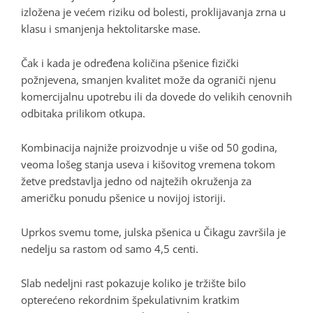
izložena je većem riziku od bolesti, proklijavanja zrna u
klasu i smanjenja hektolitarske mase.
Čak i kada je određena količina pšenice fizički
požnjevena, smanjen kvalitet može da ograniči njenu
komercijalnu upotrebu ili da dovede do velikih cenovnih
odbitaka prilikom otkupa.
Kombinacija najniže proizvodnje u više od 50 godina,
veoma lošeg stanja useva i kišovitog vremena tokom
žetve predstavlja jedno od najtežih okruženja za
američku ponudu pšenice u novijoj istoriji.
Uprkos svemu tome, julska pšenica u Čikagu završila je
nedelju sa rastom od samo 4,5 centi.
Slab nedeljni rast pokazuje koliko je tržište bilo
opterećeno rekordnim špekulativnim kratkim