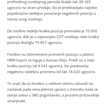
prethodnog izveštajnog perioda dodali čak 39.165
ugovora na strani prodaje, što je predstavljalo najveće
pojedinačno nedeljno povećanje negativnih pozicija u
istoriji ovog izveštaja.
Do sredine nedelje kratka pozicija premašila je 70.000
ugovora, dok je u najnovijem COT izveštaju neto kratka
pozicija dostigla 79.407 ugovora.
Fondovi su istovremeno promenili poziciju u pšenici
HRW kojom se trguje u Kanzas Sitiju. Prešli su u neto
kratku poziciju od 4.543 ugovora, što predstavlja
negativnu nedeljnu promenu od čak 18.020 ugovora.
To znači da su fondovi u velikom obimu računali na
nastavak pada cena pšenice upravo u trenutku kada se
stanje useva u SAD pogoršavalo, a procene proizvodnje
smanjivale.