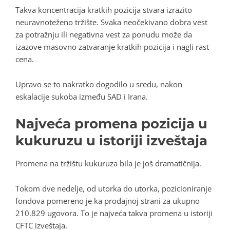
Takva koncentracija kratkih pozicija stvara izrazito
neuravnoteženo tržište. Svaka neočekivano dobra vest
za potražnju ili negativna vest za ponudu može da
izazove masovno zatvaranje kratkih pozicija i nagli rast
cena.
Upravo se to nakratko dogodilo u sredu, nakon
eskalacije sukoba između SAD i Irana.
Najveća promena pozicija u
kukuruzu u istoriji izveštaja
Promena na tržištu kukuruza bila je još dramatičnija.
Tokom dve nedelje, od utorka do utorka, pozicioniranje
fondova pomereno je ka prodajnoj strani za ukupno
210.829 ugovora. To je najveća takva promena u istoriji
CFTC izveštaja.