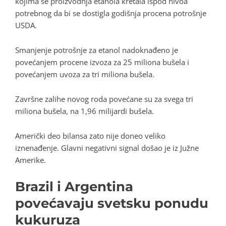
kojima se proizvodnja etanola kretala ispod nivoa
potrebnog da bi se dostigla godišnja procena potrošnje
USDA.
Smanjenje potrošnje za etanol nadoknađeno je
povećanjem procene izvoza za 25 miliona bušela i
povećanjem uvoza za tri miliona bušela.
Završne zalihe novog roda povećane su za svega tri
miliona bušela, na 1,96 milijardi bušela.
Američki deo bilansa zato nije doneo veliko
iznenađenje. Glavni negativni signal došao je iz Južne
Amerike.
Brazil i Argentina
povećavaju svetsku ponudu
kukuruza