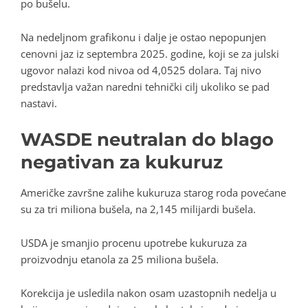
po bušelu.
Na nedeljnom grafikonu i dalje je ostao nepopunjen
cenovni jaz iz septembra 2025. godine, koji se za julski
ugovor nalazi kod nivoa od 4,0525 dolara. Taj nivo
predstavlja važan naredni tehnički cilj ukoliko se pad
nastavi.
WASDE neutralan do blago
negativan za kukuruz
Američke završne zalihe kukuruza starog roda povećane
su za tri miliona bušela, na 2,145 milijardi bušela.
USDA je smanjio procenu upotrebe kukuruza za
proizvodnju etanola za 25 miliona bušela.
Korekcija je usledila nakon osam uzastopnih nedelja u