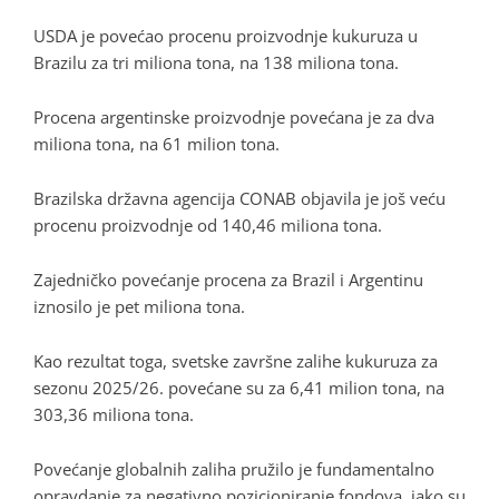
USDA je povećao procenu proizvodnje kukuruza u
Brazilu za tri miliona tona, na 138 miliona tona.
Procena argentinske proizvodnje povećana je za dva
miliona tona, na 61 milion tona.
Brazilska državna agencija CONAB objavila je još veću
procenu proizvodnje od 140,46 miliona tona.
Zajedničko povećanje procena za Brazil i Argentinu
iznosilo je pet miliona tona.
Kao rezultat toga, svetske završne zalihe kukuruza za
sezonu 2025/26. povećane su za 6,41 milion tona, na
303,36 miliona tona.
Povećanje globalnih zaliha pružilo je fundamentalno
opravdanje za negativno pozicioniranje fondova, iako su