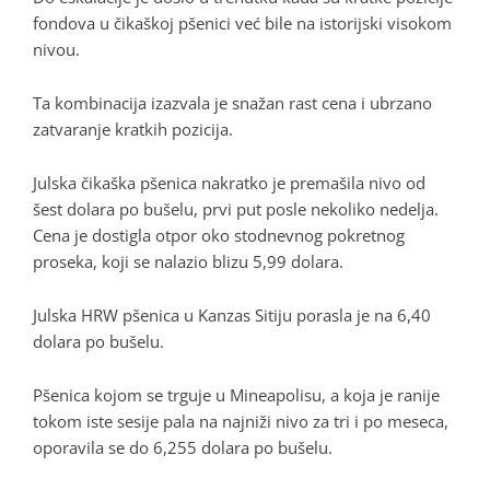
fondova u čikaškoj pšenici već bile na istorijski visokom
nivou.
Ta kombinacija izazvala je snažan rast cena i ubrzano
zatvaranje kratkih pozicija.
Julska čikaška pšenica nakratko je premašila nivo od
šest dolara po bušelu, prvi put posle nekoliko nedelja.
Cena je dostigla otpor oko stodnevnog pokretnog
proseka, koji se nalazio blizu 5,99 dolara.
Julska HRW pšenica u Kanzas Sitiju porasla je na 6,40
dolara po bušelu.
Pšenica kojom se trguje u Mineapolisu, a koja je ranije
tokom iste sesije pala na najniži nivo za tri i po meseca,
oporavila se do 6,255 dolara po bušelu.