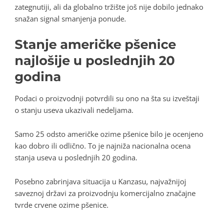
zategnutiji, ali da globalno tržište još nije dobilo jednako
snažan signal smanjenja ponude.
Stanje američke pšenice
najlošije u poslednjih 20
godina
Podaci o proizvodnji potvrdili su ono na šta su izveštaji
o stanju useva ukazivali nedeljama.
Samo 25 odsto američke ozime pšenice bilo je ocenjeno
kao dobro ili odlično. To je najniža nacionalna ocena
stanja useva u poslednjih 20 godina.
Posebno zabrinjava situacija u Kanzasu, najvažnijoj
saveznoj državi za proizvodnju komercijalno značajne
tvrde crvene ozime pšenice.