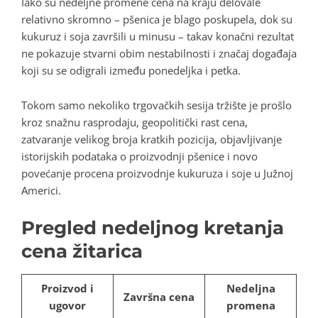
Iako su nedeljne promene cena na kraju delovale
relativno skromno – pšenica je blago poskupela, dok su
kukuruz i soja završili u minusu – takav konačni rezultat
ne pokazuje stvarni obim nestabilnosti i značaj događaja
koji su se odigrali između ponedeljka i petka.
Tokom samo nekoliko trgovačkih sesija tržište je prošlo
kroz snažnu rasprodaju, geopolitički rast cena,
zatvaranje velikog broja kratkih pozicija, objavljivanje
istorijskih podataka o proizvodnji pšenice i novo
povećanje procena proizvodnje kukuruza i soje u Južnoj
Americi.
Pregled nedeljnog kretanja
cena žitarica
Proizvod i
Nedeljna
Završna cena
ugovor
promena