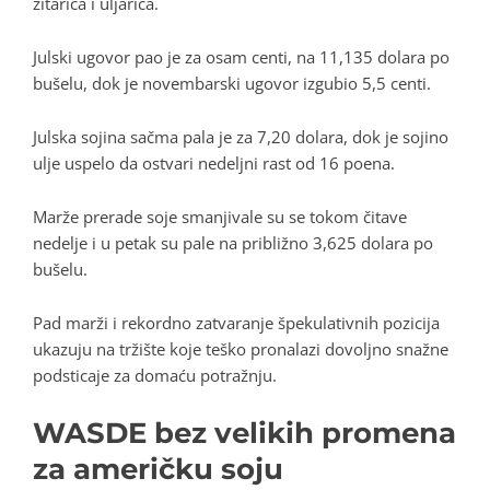
žitarica i uljarica.
Julski ugovor pao je za osam centi, na 11,135 dolara po
bušelu, dok je novembarski ugovor izgubio 5,5 centi.
Julska sojina sačma pala je za 7,20 dolara, dok je sojino
ulje uspelo da ostvari nedeljni rast od 16 poena.
Marže prerade soje smanjivale su se tokom čitave
nedelje i u petak su pale na približno 3,625 dolara po
bušelu.
Pad marži i rekordno zatvaranje špekulativnih pozicija
ukazuju na tržište koje teško pronalazi dovoljno snažne
podsticaje za domaću potražnju.
WASDE bez velikih promena
za američku soju