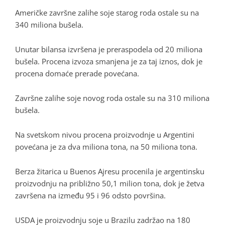
Američke završne zalihe soje starog roda ostale su na
340 miliona bušela.
Unutar bilansa izvršena je preraspodela od 20 miliona
bušela. Procena izvoza smanjena je za taj iznos, dok je
procena domaće prerade povećana.
Završne zalihe soje novog roda ostale su na 310 miliona
bušela.
Na svetskom nivou procena proizvodnje u Argentini
povećana je za dva miliona tona, na 50 miliona tona.
Berza žitarica u Buenos Ajresu procenila je argentinsku
proizvodnju na približno 50,1 milion tona, dok je žetva
završena na između 95 i 96 odsto površina.
USDA je proizvodnju soje u Brazilu zadržao na 180