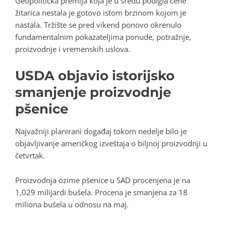
Geopolitička premija koja je u sredu podigla cene
žitarica nestala je gotovo istom brzinom kojom je
nastala. Tržište se pred vikend ponovo okrenulo
fundamentalnim pokazateljima ponude, potražnje,
proizvodnje i vremenskih uslova.
USDA objavio istorijsko
smanjenje proizvodnje
pšenice
Najvažniji planirani događaj tokom nedelje bilo je
objavljivanje američkog izveštaja o biljnoj proizvodnji u
četvrtak.
Proizvodnja ozime pšenice u SAD procenjena je na
1,029 milijardi bušela. Procena je smanjena za 18
miliona bušela u odnosu na maj.