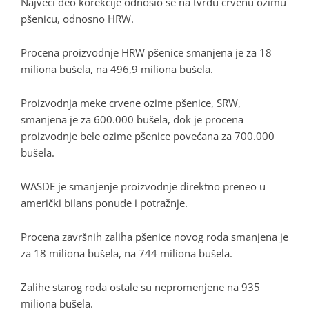
Najveći deo korekcije odnosio se na tvrdu crvenu ozimu
pšenicu, odnosno HRW.
Procena proizvodnje HRW pšenice smanjena je za 18
miliona bušela, na 496,9 miliona bušela.
Proizvodnja meke crvene ozime pšenice, SRW,
smanjena je za 600.000 bušela, dok je procena
proizvodnje bele ozime pšenice povećana za 700.000
bušela.
WASDE je smanjenje proizvodnje direktno preneo u
američki bilans ponude i potražnje.
Procena završnih zaliha pšenice novog roda smanjena je
za 18 miliona bušela, na 744 miliona bušela.
Zalihe starog roda ostale su nepromenjene na 935
miliona bušela.