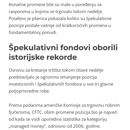
Konačne promene bile su male u poređenju sa
rasponima u kojima se trgovalo tokom nedelje.
Posebno je pšenica pokazala koliko su špekulativne
pozicije postale važnije od kratkoročnih promena u
fundamentalnoj ponudi.
Špekulativni fondovi oborili
istorijske rekorde
Osnovu za kretanje tržišta tokom čitave nedelje
predstavljalo je ogromno smanjenje pozicija
investicionih i špekulativnih fondova u sve tri glavne
poljoprivredne robe.
Prema podacima američke Komisije za trgovinu robnim
fjučersima, CFTC, obim promene pozicija bio je najveći
od kada se vodi uporediva statistika za kategoriju
„managed money“, odnosno od 2006. godine.