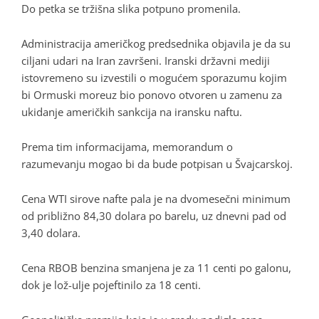
Do petka se tržišna slika potpuno promenila.
Administracija američkog predsednika objavila je da su
ciljani udari na Iran završeni. Iranski državni mediji
istovremeno su izvestili o mogućem sporazumu kojim
bi Ormuski moreuz bio ponovo otvoren u zamenu za
ukidanje američkih sankcija na iransku naftu.
Prema tim informacijama, memorandum o
razumevanju mogao bi da bude potpisan u Švajcarskoj.
Cena WTI sirove nafte pala je na dvomesečni minimum
od približno 84,30 dolara po barelu, uz dnevni pad od
3,40 dolara.
Cena RBOB benzina smanjena je za 11 centi po galonu,
dok je lož-ulje pojeftinilo za 18 centi.