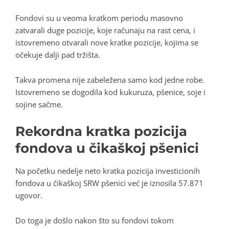
Fondovi su u veoma kratkom periodu masovno
zatvarali duge pozicije, koje računaju na rast cena, i
istovremeno otvarali nove kratke pozicije, kojima se
očekuje dalji pad tržišta.
Takva promena nije zabeležena samo kod jedne robe.
Istovremeno se dogodila kod kukuruza, pšenice, soje i
sojine sačme.
Rekordna kratka pozicija
fondova u čikaškoj pšenici
Na početku nedelje neto kratka pozicija investicionih
fondova u čikaškoj SRW pšenici već je iznosila 57.871
ugovor.
Do toga je došlo nakon što su fondovi tokom