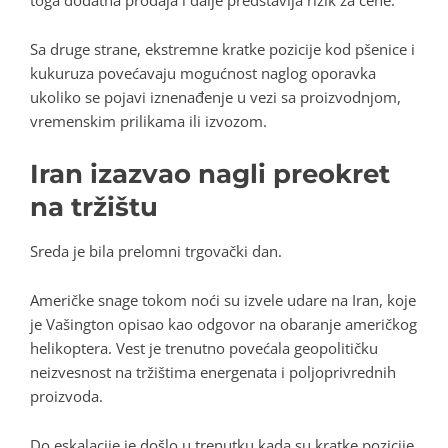
Sa druge strane, ekstremne kratke pozicije kod pšenice i
kukuruza povećavaju mogućnost naglog oporavka
ukoliko se pojavi iznenađenje u vezi sa proizvodnjom,
vremenskim prilikama ili izvozom.
Iran izazvao nagli preokret
na tržištu
Sreda je bila prelomni trgovački dan.
Američke snage tokom noći su izvele udare na Iran, koje
je Vašington opisao kao odgovor na obaranje američkog
helikoptera. Vest je trenutno povećala geopolitičku
neizvesnost na tržištima energenata i poljoprivrednih
proizvoda.
Do eskalacije je došlo u trenutku kada su kratke pozicije