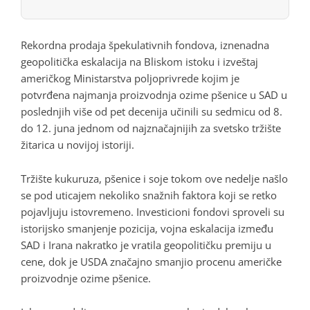
Rekordna prodaja špekulativnih fondova, iznenadna
geopolitička eskalacija na Bliskom istoku i izveštaj
američkog Ministarstva poljoprivrede kojim je
potvrđena najmanja proizvodnja ozime pšenice u SAD u
poslednjih više od pet decenija učinili su sedmicu od 8.
do 12. juna jednom od najznačajnijih za svetsko tržište
žitarica u novijoj istoriji.
Tržište kukuruza, pšenice i soje tokom ove nedelje našlo
se pod uticajem nekoliko snažnih faktora koji se retko
pojavljuju istovremeno. Investicioni fondovi sproveli su
istorijsko smanjenje pozicija, vojna eskalacija između
SAD i Irana nakratko je vratila geopolitičku premiju u
cene, dok je USDA značajno smanjio procenu američke
proizvodnje ozime pšenice.