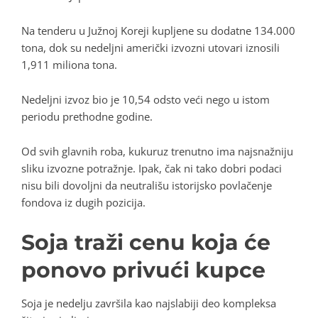
Na tenderu u Južnoj Koreji kupljene su dodatne 134.000
tona, dok su nedeljni američki izvozni utovari iznosili
1,911 miliona tona.
Nedeljni izvoz bio je 10,54 odsto veći nego u istom
periodu prethodne godine.
Od svih glavnih roba, kukuruz trenutno ima najsnažniju
sliku izvozne potražnje. Ipak, čak ni tako dobri podaci
nisu bili dovoljni da neutrališu istorijsko povlačenje
fondova iz dugih pozicija.
Soja traži cenu koja će
ponovo privući kupce
Soja je nedelju završila kao najslabiji deo kompleksa