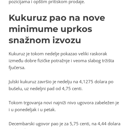
pozicijama i opštim pritiskom prodaje.
Kukuruz pao na nove
minimume uprkos
snažnom izvozu
Kukuruz je tokom nedelje pokazao veliki raskorak
između dobre fizičke potražnje i veoma slabog tržišta
fjučersa.
Julski kukuruz završio je nedelju na 4,1275 dolara po
bušelu, uz nedeljni pad od 4,75 centi.
Tokom trgovanja novi najniži nivo ugovora zabeležen je
i u ponedeljak i u petak.
Decembarski ugovor pao je za 5,75 centi, na 4,44 dolara