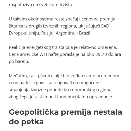
raspoloživa na svetskom tržištu.
U takvim okolnostima raste značaj i cenovna premija
žitarica iz drugih izvoznih regiona, uključujući SAD,
Evropsku uniju, Rusiju, Argentinu i Brazil.
Reakcija energetskog tržišta bila je relativno umerena.
Cena američke WTI nafte porasla je na oko 89,70 dolara
po barelu.
Međutim, rast pšenice nije bio vođen samo promenom
cene nafte. Trgovci su reagovali na mogućnost
smanjenja izvozne ponude iz crnomorskog regiona,
zbog čega je rast imao i fundamentalno opravdanje.
Geopolitička premija nestala
do petka