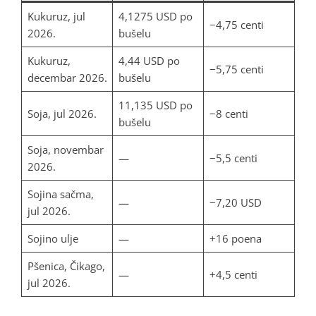
Kukuruz, jul
4,1275 USD po
−4,75 centi
2026.
bušelu
Kukuruz,
4,44 USD po
−5,75 centi
decembar 2026.
bušelu
11,135 USD po
Soja, jul 2026.
−8 centi
bušelu
Soja, novembar
—
−5,5 centi
2026.
Sojina sačma,
—
−7,20 USD
jul 2026.
Sojino ulje
—
+16 poena
Pšenica, Čikago,
—
+4,5 centi
jul 2026.