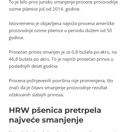
To je bilo prvo junsko smanjenje procene proizvodnje
ozime pšenice još od 2014. godine.
Istovremeno je objavljena najniža procena američke
proizvodnje ozime pšenice u periodu dužem od 50
godina.
Prosečan prinos smanjen je za 0,8 bušela po akru, na
46,8 bušela po akru. To je najniži prosečan prinos u
poslednjih deset godina.
Procena požnjevenih površina nije promenjena, što
znači da je čitavo smanjenje proizvodnje rezultat
očekivanih slabijih prinosa.
HRW pšenica pretrpela
najveće smanjenje