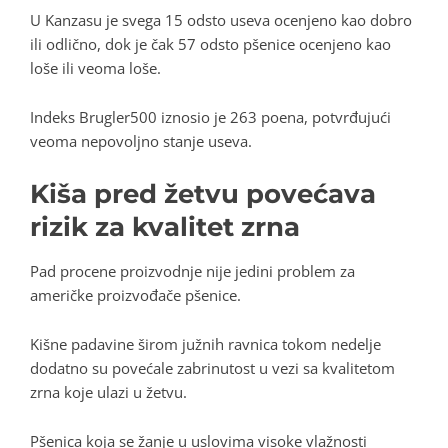
U Kanzasu je svega 15 odsto useva ocenjeno kao dobro
ili odlično, dok je čak 57 odsto pšenice ocenjeno kao
loše ili veoma loše.
Indeks Brugler500 iznosio je 263 poena, potvrđujući
veoma nepovoljno stanje useva.
Kiša pred žetvu povećava
rizik za kvalitet zrna
Pad procene proizvodnje nije jedini problem za
američke proizvođače pšenice.
Kišne padavine širom južnih ravnica tokom nedelje
dodatno su povećale zabrinutost u vezi sa kvalitetom
zrna koje ulazi u žetvu.
Pšenica koja se žanje u uslovima visoke vlažnosti