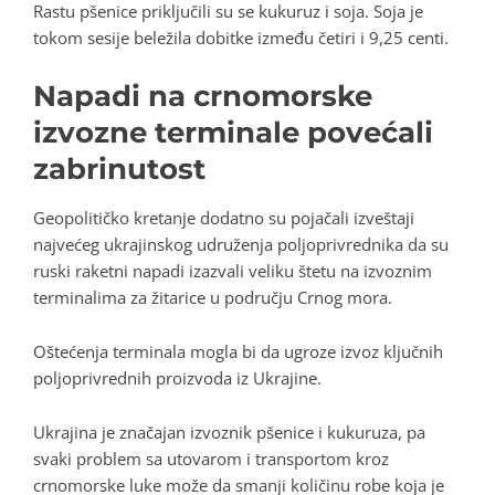
Rastu pšenice priključili su se kukuruz i soja. Soja je
tokom sesije beležila dobitke između četiri i 9,25 centi.
Napadi na crnomorske
izvozne terminale povećali
zabrinutost
Geopolitičko kretanje dodatno su pojačali izveštaji
najvećeg ukrajinskog udruženja poljoprivrednika da su
ruski raketni napadi izazvali veliku štetu na izvoznim
terminalima za žitarice u području Crnog mora.
Oštećenja terminala mogla bi da ugroze izvoz ključnih
poljoprivrednih proizvoda iz Ukrajine.
Ukrajina je značajan izvoznik pšenice i kukuruza, pa
svaki problem sa utovarom i transportom kroz
crnomorske luke može da smanji količinu robe koja je