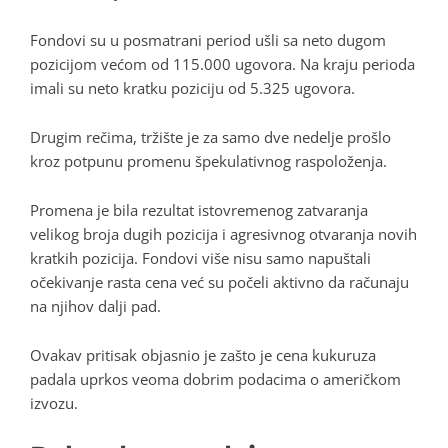
Fondovi su u posmatrani period ušli sa neto dugom
pozicijom većom od 115.000 ugovora. Na kraju perioda
imali su neto kratku poziciju od 5.325 ugovora.
Drugim rečima, tržište je za samo dve nedelje prošlo
kroz potpunu promenu špekulativnog raspoloženja.
Promena je bila rezultat istovremenog zatvaranja
velikog broja dugih pozicija i agresivnog otvaranja novih
kratkih pozicija. Fondovi više nisu samo napuštali
očekivanje rasta cena već su počeli aktivno da računaju
na njihov dalji pad.
Ovakav pritisak objasnio je zašto je cena kukuruza
padala uprkos veoma dobrim podacima o američkom
izvozu.