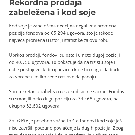
Rekordna prodaja
zabeležena i kod soje
Kod soje je zabeležena nedeljna negativna promena
pozicija fondova od 65.294 ugovora, što je takođe
najveća promena u istoriji statistike za ovu robu.
Uprkos prodaji, fondovi su ostali u neto dugoj poziciji
od 90.756 ugovora. To pokazuje da na tržištu soje i
dalje postoji veliki broj pozicija koje bi mogle da budu
zatvorene ukoliko cene nastave da padaju.
Slična kretanja zabeležena su kod sojine sačme. Fondovi
su smanjili neto dugu poziciju za 74.468 ugovora, na
ukupno 52.602 ugovora.
Za tržište je posebno važno to što fondovi kod soje još
nisu završili potpuno povlačenje iz dugih pozicija. Zbog
toga dodatna prodaja i dalje predstavlja rizik za cene.