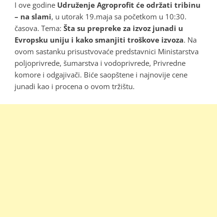
I ove godine
Udruženje Agroprofit će održati tribinu
– na slami
, u utorak 19.maja sa početkom u 10:30.
časova. Tema:
Šta su prepreke za izvoz junadi u
Evropsku uniju i kako smanjiti troškove izvoza
. Na
ovom sastanku prisustvovaće predstavnici Ministarstva
poljoprivrede, šumarstva i vodoprivrede, Privredne
komore i odgajivači. Biće saopštene i najnovije cene
junadi kao i procena o ovom tržištu.