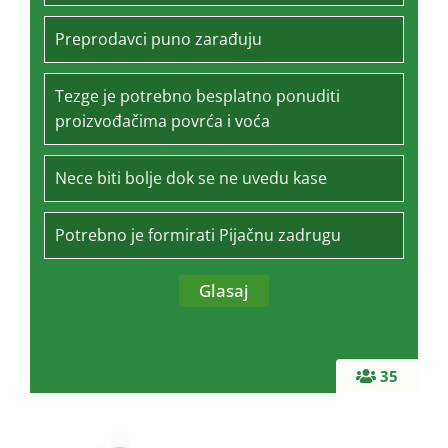
Preprodavci puno zarađuju
Tezge je potrebno besplatno ponuditi
proizvođačima povrća i voća
Nece biti bolje dok se ne uvedu kase
Potrebno je formirati Pijačnu zadrugu
35