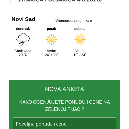
NOVA ANKETA
KAKO OCENJUJETE PONUDU I CENE NA
ZELENOJ PIJACI?
Povoljna ponuda i cene