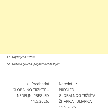
Objavljeno u
Vesti
Oznaka
goveda
,
poljoprivredni sajam
Predhodni
Naredni
GLOBALNO TRŽIŠTE –
PREGLED
NEDELJNI PREGLED
GLOBALNOG TRŽIŠTA
11.5.2026.
ŽITARICA I ULJARICA
11.5.2026.