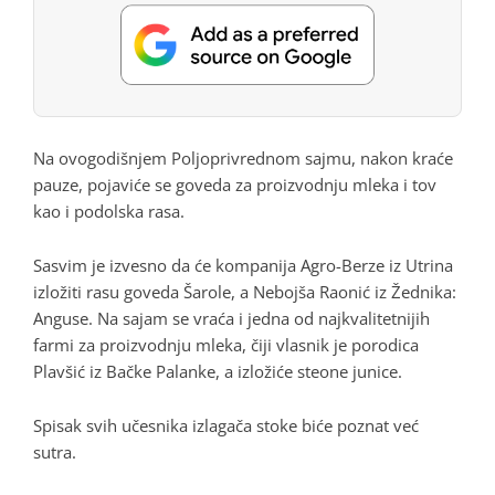
Na ovogodišnjem Poljoprivrednom sajmu, nakon kraće
pauze, pojaviće se goveda za proizvodnju mleka i tov
kao i podolska rasa.
Sasvim je izvesno da će kompanija Agro-Berze iz Utrina
izložiti rasu goveda Šarole, a Nebojša Raonić iz Žednika:
Anguse. Na sajam se vraća i jedna od najkvalitetnijih
farmi za proizvodnju mleka, čiji vlasnik je porodica
Plavšić iz Bačke Palanke, a izložiće steone junice.
Spisak svih učesnika izlagača stoke biće poznat već
sutra.