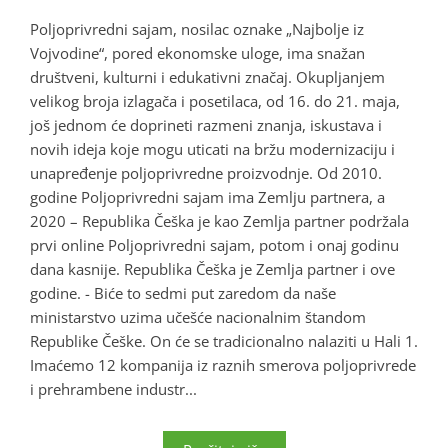
Poljoprivredni sajam, nosilac oznake „Najbolje iz
Vojvodine“, pored ekonomske uloge, ima snažan
društveni, kulturni i edukativni značaj. Okupljanjem
velikog broja izlagača i posetilaca, od 16. do 21. maja,
još jednom će doprineti razmeni znanja, iskustava i
novih ideja koje mogu uticati na bržu modernizaciju i
unapređenje poljoprivredne proizvodnje. Od 2010.
godine Poljoprivredni sajam ima Zemlju partnera, a
2020 – Republika Češka je kao Zemlja partner podržala
prvi online Poljoprivredni sajam, potom i onaj godinu
dana kasnije. Republika Češka je Zemlja partner i ove
godine. - Biće to sedmi put zaredom da naše
ministarstvo uzima učešće nacionalnim štandom
Republike Češke. On će se tradicionalno nalaziti u Hali 1.
Imaćemo 12 kompanija iz raznih smerova poljoprivrede
i prehrambene industr...