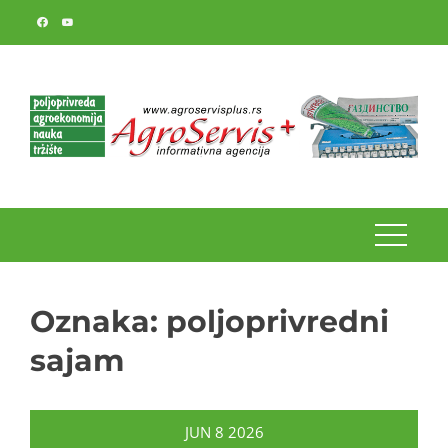
Skip
to
content
Oznaka:
poljoprivredni
sajam
JUN
8
2026