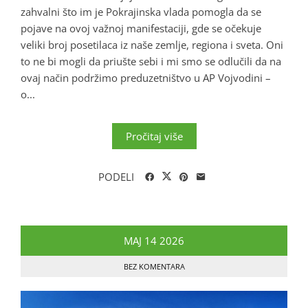
zahvalni što im je Pokrajinska vlada pomogla da se
pojave na ovoj važnoj manifestaciji, gde se očekuje
veliki broj posetilaca iz naše zemlje, regiona i sveta. Oni
to ne bi mogli da priušte sebi i mi smo se odlučili da na
ovaj način podržimo preduzetništvo u AP Vojvodini –
o...
Pročitaj više
PODELI
MAJ
14
2026
BEZ KOMENTARA