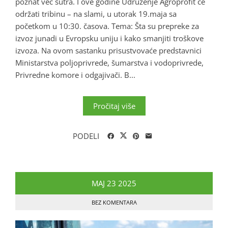
poznat već sutra. I ove godine Udruženje Agroprofit će
održati tribinu – na slami, u utorak 19.maja sa
početkom u 10:30. časova. Tema: Šta su prepreke za
izvoz junadi u Evropsku uniju i kako smanjiti troškove
izvoza. Na ovom sastanku prisustvovaće predstavnici
Ministarstva poljoprivrede, šumarstva i vodoprivrede,
Privredne komore i odgajivači. B...
Pročitaj više
PODELI
MAJ
23
2025
BEZ KOMENTARA