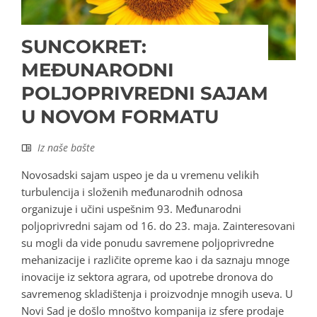
SUNCOKRET:
MEĐUNARODNI
POLJOPRIVREDNI SAJAM
U NOVOM FORMATU
Iz naše bašte
Novosadski sajam uspeo je da u vremenu velikih
turbulencija i složenih međunarodnih odnosa
organizuje i učini uspešnim 93. Međunarodni
poljoprivredni sajam od 16. do 23. maja. Zainteresovani
su mogli da vide ponudu savremene poljoprivredne
mehanizacije i različite opreme kao i da saznaju mnoge
inovacije iz sektora agrara, od upotrebe dronova do
savremenog skladištenja i proizvodnje mnogih useva. U
Novi Sad je došlo mnoštvo kompanija iz sfere prodaje