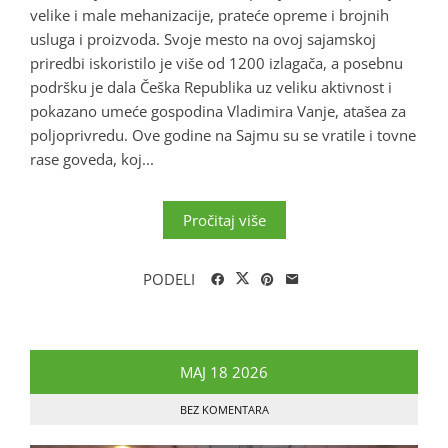
velike i male mehanizacije, prateće opreme i brojnih
usluga i proizvoda. Svoje mesto na ovoj sajamskoj
priredbi iskoristilo je više od 1200 izlagača, a posebnu
podršku je dala Češka Republika uz veliku aktivnost i
pokazano umeće gospodina Vladimira Vanje, atašea za
poljoprivredu. Ove godine na Sajmu su se vratile i tovne
rase goveda, koj...
Pročitaj više
PODELI
MAJ
18
2026
BEZ KOMENTARA