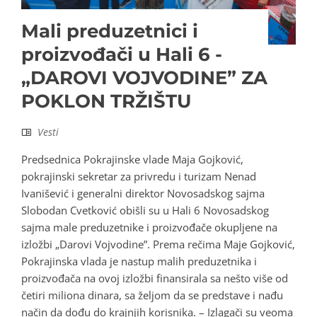
Mali preduzetnici i
proizvođači u Hali 6 -
„DAROVI VOJVODINE” ZA
POKLON TRŽIŠTU
Vesti
Predsednica Pokrajinske vlade Maja Gojković,
pokrajinski sekretar za privredu i turizam Nenad
Ivanišević i generalni direktor Novosadskog sajma
Slobodan Cvetković obišli su u Hali 6 Novosadskog
sajma male preduzetnike i proizvođače okupljene na
izložbi „Darovi Vojvodine”. Prema rečima Maje Gojković,
Pokrajinska vlada je nastup malih preduzetnika i
proizvođača na ovoj izložbi finansirala sa nešto više od
četiri miliona dinara, sa željom da se predstave i nađu
način da dođu do krajnjih korisnika. – Izlagači su veoma