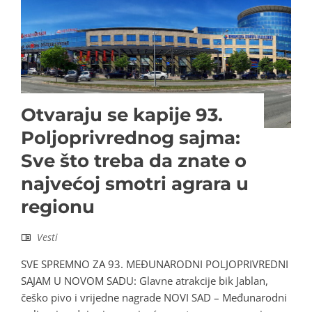
Otvaraju se kapije 93.
Poljoprivrednog sajma:
Sve što treba da znate o
najvećoj smotri agrara u
regionu
Vesti
SVE SPREMNO ZA 93. MEĐUNARODNI POLJOPRIVREDNI
SAJAM U NOVOM SADU: Glavne atrakcije bik Jablan,
češko pivo i vrijedne nagrade NOVI SAD – Međunarodni