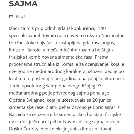
SAJMA
Vesti
Izbor za mis priplodnih grla U konkurenciji 140
specijalizovanih tovnih rasa goveda u okviru Nacionalne
izložbe stoke najviše su zastupljena grla rasa angus,
limuzin i šarole, a među mlečnim rasama holštajn-
frizijska i kombinovana simentalska rasa. Prema
procenama stručnjaka iz Komisije za ocenjivanje, koja je
ove godine međunarodnog karaktera, izloženi deo je po
kvalitetu u poslednjih pet godina u najjačoj konkurenciji.
Titulu apsolutnog šampiona ovogodišnjeg 93.
međunarodnog poljoprivrednog sajma ponela je
Opština Svilajnac, koja je učestvovala sa 20 junica
simentalske rase. Zlatni pehar osvojio je Ćorić agrar iz
Bašaida za izložena grla simentalske i holštajn-frizijske
rase, dok je Srebrni pehar Novosadskog sajma osvojio
Duško Ćorić za dve kolekcije junica limuzin i tovni