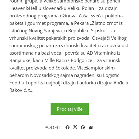
robnih grupa, a Velike šampionske pehare su poneli
Heaven&Hell u slovenačku Veliku Polan – za dizajn
proizvodnog programa džinova, čaša, sveća, poklon--
paketa i gourmet programa, a Pekara „Zlatno zrno“ iz
Istočnog Novog Sarajeva, u Republiku Srpsku – za
vrhunski kvalitet pekarskih proizvoda. Osvajači Velikog
šampionskog pehara za vrhunski kvalitet i raznovrsnost
asortimana na bazi voća i povrća su AD Vitaminka iz
Banjaluke, kao i Mille Baci iz Podgorice – za vrhunski
kvalitet proizvoda od čokolade. Vicešampionskim
peharom Novosadskog sajma nagrađeni su Logistic
Food u Topoli za najbolji dizajn i autorka dizajna Anđela
Raković, t...
Pročitaj više
PODELI