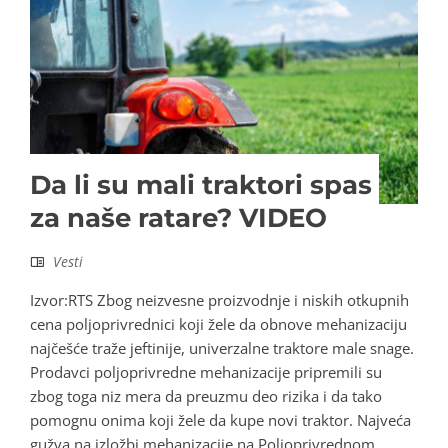
Da li su mali traktori spas
za naše ratare? VIDEO
Vesti
Izvor:RTS Zbog neizvesne proizvodnje i niskih otkupnih
cena poljoprivrednici koji žele da obnove mehanizaciju
najčešće traže jeftinije, univerzalne traktore male snage.
Prodavci poljoprivredne mehanizacije pripremili su
zbog toga niz mera da preuzmu deo rizika i da tako
pomognu onima koji žele da kupe novi traktor. Najveća
gužva na izložbi mehanizacije na Poljoprivrednom