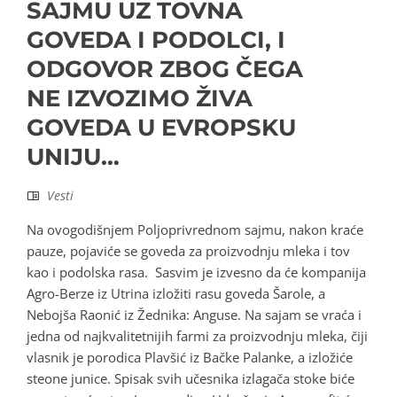
SAJMU UZ TOVNA
GOVEDA I PODOLCI, I
ODGOVOR ZBOG ČEGA
NE IZVOZIMO ŽIVA
GOVEDA U EVROPSKU
UNIJU…
Vesti
Na ovogodišnjem Poljoprivrednom sajmu, nakon kraće
pauze, pojaviće se goveda za proizvodnju mleka i tov
kao i podolska rasa. Sasvim je izvesno da će kompanija
Agro-Berze iz Utrina izložiti rasu goveda Šarole, a
Nebojša Raonić iz Žednika: Anguse. Na sajam se vraća i
jedna od najkvalitetnijih farmi za proizvodnju mleka, čiji
vlasnik je porodica Plavšić iz Bačke Palanke, a izložiće
steone junice. Spisak svih učesnika izlagača stoke biće