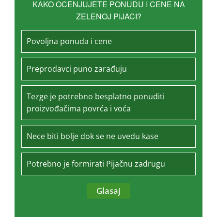
KAKO OCENJUJETE PONUDU I CENE NA
ZELENOJ PIJACI?
Povoljna ponuda i cene
Preprodavci puno zarađuju
Tezge je potrebno besplatno ponuditi
proizvođačima povrća i voća
Nece biti bolje dok se ne uvedu kase
Potrebno je formirati Pijačnu zadrugu