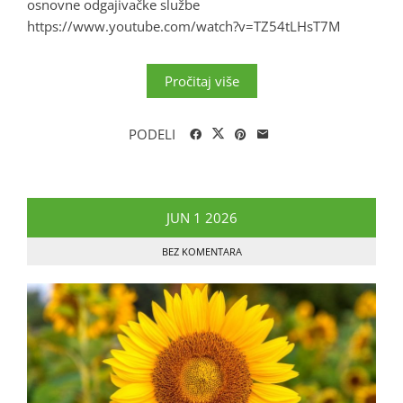
osnovne odgajivačke službe
https://www.youtube.com/watch?v=TZ54tLHsT7M
Pročitaj više
PODELI
JUN
1
2026
BEZ KOMENTARA