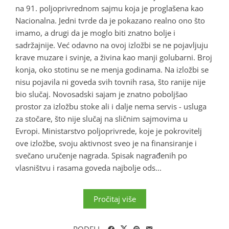
na 91. poljoprivrednom sajmu koja je proglašena kao
Nacionalna. Jedni tvrde da je pokazano realno ono što
imamo, a drugi da je moglo biti znatno bolje i
sadržajnije. Već odavno na ovoj izložbi se ne pojavljuju
krave muzare i svinje, a živina kao manji golubarni. Broj
konja, oko stotinu se ne menja godinama. Na izložbi se
nisu pojavila ni goveda svih tovnih rasa, što ranije nije
bio slučaj. Novosadski sajam je znatno poboljšao
prostor za izložbu stoke ali i dalje nema servis - usluga
za stočare, što nije slučaj na sličnim sajmovima u
Evropi. Ministarstvo poljoprivrede, koje je pokrovitelj
ove izložbe, svoju aktivnost sveo je na finansiranje i
svečano uručenje nagrada. Spisak nagrađenih po
vlasništvu i rasama goveda najbolje ods...
Pročitaj više
PODELI