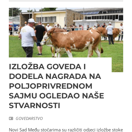
IZLOŽBA GOVEDA I
DODELA NAGRADA NA
POLJOPRIVREDNOM
SAJMU OGLEDAO NAŠE
STVARNOSTI
GOVEDARSTVO
Novi Sad Među stočarima su različiti odjeci izložbe stoke