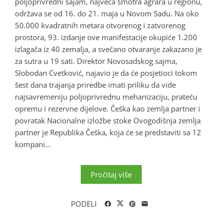
poljoprivredni sajam, najveća smotra agrara u regionu,
održava se od 16. do 21. maja u Novom Sadu. Na oko
50.000 kvadratnih metara otvorenog i zatvorenog
prostora, 93. izdanje ove manifestacije okupiće 1.200
izlagača iz 40 zemalja, a svečano otvaranje zakazano je
za sutra u 19 sati. Direktor Novosadskog sajma,
Slobodan Cvetković, najavio je da će posjetioci tokom
šest dana trajanja priredbe imati priliku da vide
najsavremeniju poljoprivrednu mehanizaciju, prateću
opremu i rezervne dijelove. Češka kao zemlja partner i
povratak Nacionalne izložbe stoke Ovogodišnja zemlja
partner je Republika Češka, koja će se predstaviti sa 12
kompani...
Pročitaj više
PODELI