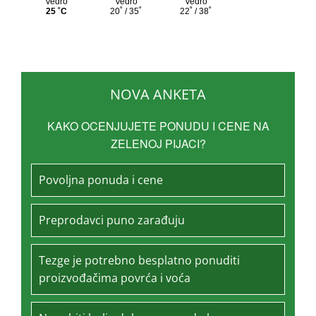
NOVA ANKETA
KAKO OCENJUJETE PONUDU I CENE NA
ZELENOJ PIJACI?
Povoljna ponuda i cene
Preprodavci puno zarađuju
Tezge je potrebno besplatno ponuditi
proizvođačima povrća i voća