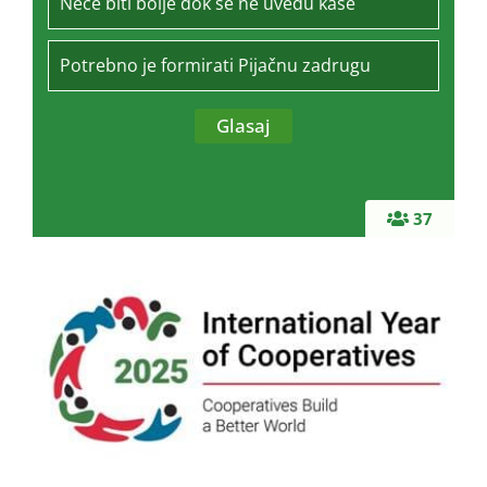
Nece biti bolje dok se ne uvedu kase
Potrebno je formirati Pijačnu zadrugu
37