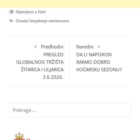
Objavljeno u
Vesti
Oznaka
Saopštenje ministarstva
Predhodni
Naredni
PREGLED
DA LI NAPOKON
GLOBALNOG TRŽIŠTA
IMAMO DOBRO
ŽITARICA I ULJARICA
VOĆARSKU SEZONU?
3.6.2026.
Pretraga
za: