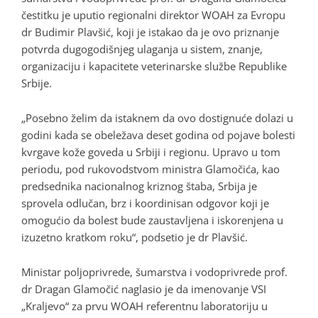
čestitku je uputio regionalni direktor WOAH za Evropu
dr Budimir Plavšić, koji je istakao da je ovo priznanje
potvrda dugogodišnjeg ulaganja u sistem, znanje,
organizaciju i kapacitete veterinarske službe Republike
Srbije.
„Posebno želim da istaknem da ovo dostignuće dolazi u
godini kada se obeležava deset godina od pojave bolesti
kvrgave kože goveda u Srbiji i regionu. Upravo u tom
periodu, pod rukovodstvom ministra Glamočića, kao
predsednika nacionalnog kriznog štaba, Srbija je
sprovela odlučan, brz i koordinisan odgovor koji je
omogućio da bolest bude zaustavljena i iskorenjena u
izuzetno kratkom roku“, podsetio je dr Plavšić.
Ministar poljoprivrede, šumarstva i vodoprivrede prof.
dr Dragan Glamočić naglasio je da imenovanje VSI
„Kraljevo“ za prvu WOAH referentnu laboratoriju u