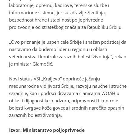
laboratorije, opremu, kadrove, terenske službe i
informacione sisteme, jer su zdravlje životinja,
bezbednost hrane i stabilnost poljoprivredne
proizvodnje od strateškog značaja za Republiku Srbiju.
„Ovo priznanje je uspeh cele Srbije i snažan podsticaj da
nastavimo da budemo lider u regionu u oblasti
veterinarstva i kontrole zaraznih bolesti životinja“, rekao
je ministar Glamočić.
Novi status VSI „Kraljevo“ doprineće jačanju
međunarodne vidljivosti Srbije, razvoju naučne i stručne
saradnje, kao i podršci državama članicama WOAH u
oblasti dijagnostike, nadzora, pripravnosti i kontrole
bolesti kvrgave kože goveda i srodnih naročito opasnih
zaraznih bolesti životinja.
Izvor: Ministarstvo poljoprivrede