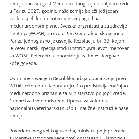
zemlja počasni gost Međunarodnog sajma poljoprivrede
u Parizu 2027. godine, naša zemlja beleži još jedan
veliki uspeh kojim potvrđuje svoj ugled na
međunarodnom planu. Svetska organizacija za zdravlje
životinja (WOAH) na svojoj 93. Generalnoj skupštini u
Parizu jednoglasno je usvojila Rezoluciju br. 33, kojom
je Veterinarski specijalistički institut „Kraljevo“ imenovan
za WOAH Referentnu laboratoriju za bolest kvrgave
kože goveda.
Ovim imenovanjem Republika Srbija dobija svoju prvu
WOAH referentnu laboratoriju, što predstavlja značajno
međunarodno priznanje za Ministarstvo poljoprivrede,
šumarstva i vodoprivrede, Upravu za veterinu,
nacionalnu veterinarsku službu i naučne institucije naše
zemlje.
Povodom ovog velikog uspeha, ministru poljoprivrede,
šumarstva i vodoprivrede prof. dr Draganu Glamočiću