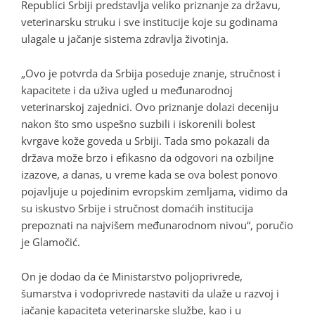
Republici Srbiji predstavlja veliko priznanje za državu,
veterinarsku struku i sve institucije koje su godinama
ulagale u jačanje sistema zdravlja životinja.
„Ovo je potvrda da Srbija poseduje znanje, stručnost i
kapacitete i da uživa ugled u međunarodnoj
veterinarskoj zajednici. Ovo priznanje dolazi deceniju
nakon što smo uspešno suzbili i iskorenili bolest
kvrgave kože goveda u Srbiji. Tada smo pokazali da
država može brzo i efikasno da odgovori na ozbiljne
izazove, a danas, u vreme kada se ova bolest ponovo
pojavljuje u pojedinim evropskim zemljama, vidimo da
su iskustvo Srbije i stručnost domaćih institucija
prepoznati na najvišem međunarodnom nivou“, poručio
je Glamočić.
On je dodao da će Ministarstvo poljoprivrede,
šumarstva i vodoprivrede nastaviti da ulaže u razvoj i
jačanje kapaciteta veterinarske službe, kao i u