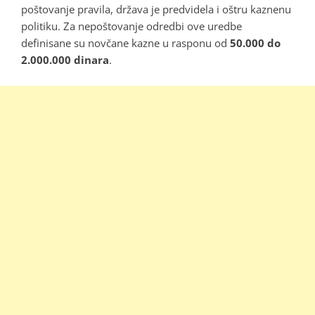
poštovanje pravila, država je predvidela i oštru kaznenu
politiku. Za nepoštovanje odredbi ove uredbe
definisane su novčane kazne u rasponu od
50.000 do
2.000.000 dinara
.