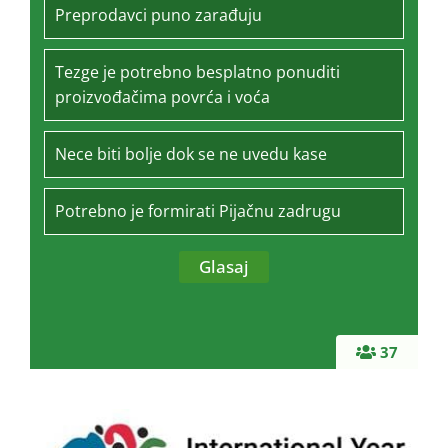
Preprodavci puno zarađuju
Tezge je potrebno besplatno ponuditi
proizvođačima povrća i voća
Nece biti bolje dok se ne uvedu kase
Potrebno je formirati Pijačnu zadrugu
37