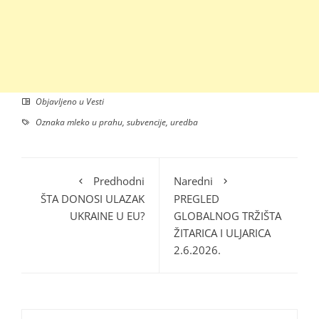
Objavljeno u
Vesti
Oznaka
mleko u prahu
,
subvencije
,
uredba
Predhodni
Naredni
ŠTA DONOSI ULAZAK
PREGLED
UKRAINE U EU?
GLOBALNOG TRŽIŠTA
ŽITARICA I ULJARICA
2.6.2026.
Pretraga