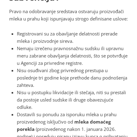
Pravo na odobravanje sredstava ostvaruju proizvođači
mleka u prahu koji ispunjavaju strogo definisane uslove:
Registrovani su za obavljanje delatnosti prerade
mleka i proizvodnje sireva.
Nemaju izrečenu pravnosnažnu sudsku ili upravnu
meru zabrane obavljanja delatnosti, što se potvrđuje
u Agenciji za privredne registre.
Nisu osuđivani zbog privrednog prestupa u
poslednje tri godine koje prethode danu podnošenja
zahteva.
Nisu u postupku likvidacije ili stečaja, niti su prestali
da postoje usled sudske ili druge obavezujuće
odluke.
Dostavili su ponudu za isporuku mleka u prahu
proizvedenog isključivo od
mleka domaćeg
porekla
(proizvedenog nakon 1. januara 2026.
godine) i poseduju pisanu izjavu kupca o prihvatanju