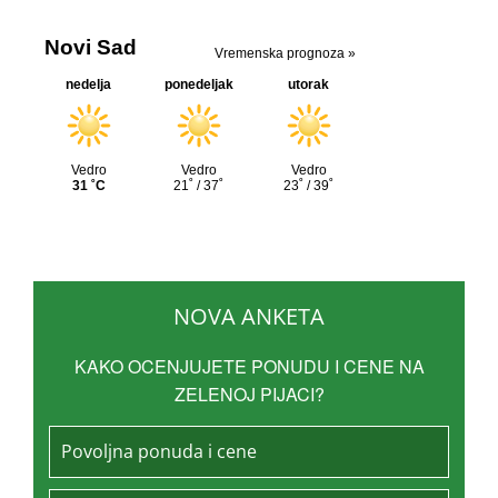
NOVA ANKETA
KAKO OCENJUJETE PONUDU I CENE NA
ZELENOJ PIJACI?
Povoljna ponuda i cene