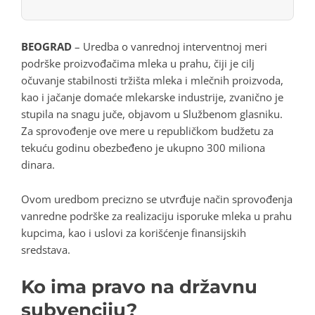
BEOGRAD
– Uredba o vanrednoj interventnoj meri
podrške proizvođačima mleka u prahu, čiji je cilj
očuvanje stabilnosti tržišta mleka i mlečnih proizvoda,
kao i jačanje domaće mlekarske industrije, zvanično je
stupila na snagu juče, objavom u Službenom glasniku.
Za sprovođenje ove mere u republičkom budžetu za
tekuću godinu obezbeđeno je ukupno 300 miliona
dinara.
Ovom uredbom precizno se utvrđuje način sprovođenja
vanredne podrške za realizaciju isporuke mleka u prahu
kupcima, kao i uslovi za korišćenje finansijskih
sredstava.
Ko ima pravo na državnu
subvenciju?