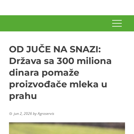
OD JUČE NA SNAZI:
Država sa 300 miliona
dinara pomaže
proizvođače mleka u
prahu
jun 2, 2026
by
Agroservis