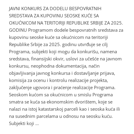
JAVNI KONKURS ZA DODELU BESPOVRATNIH
SREDSTAVA ZA KUPOVINU SEOSKE KUĆE SA
OKUĆNICOM NA TERITORIJI REPUBLIKE SRBIJE ZA 2025.
GODINU Programom dodele bespovratnih sredstava za
kupovinu seoske kuće sa okućnicom na teritoriji
Republike Srbije za 2025. godinu utvrđuje se cilj
Programa, subjekti koji mogu da konkurišu, namena
sredstava, finansijski okvir, uslovi za učešće na javnom
konkursu, neophodna dokumentacija, način
objavljivanja javnog konkursa i dostavljanje prijava,
komisija za ocenu i kontrolu realizacije projekta,
zaključenje ugovora i praćenje realizacije Programa.
Seoskom kućom sa okućnicom u smislu Programa
smatra se kuća sa ekonomskim dvorištem, koje se
nalazi na istoj katastarskoj parceli kao i seoska kuća ili
na susednim parcelama u odnosu na seosku kuću.
Subjekti koji ...