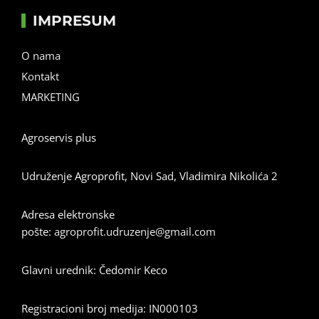
IMPRESUM
O nama
Kontakt
MARKETING
Agroservis plus
Udruženje Agroprofit, Novi Sad, Vladimira Nikolića 2
Adresa elektronske
pošte:
agroprofit.udruzenje@gmail.com
Glavni urednik: Čedomir Keco
Registracioni broj medija: IN000103