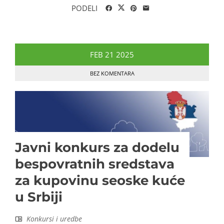
PODELI
FEB
21
2025
BEZ KOMENTARA
Javni konkurs za dodelu
bespovratnih sredstava
za kupovinu seoske kuće
u Srbiji
Konkursi i uredbe