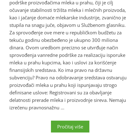
podrške proizvođačima mleka u prahu, čiji je cilj
očuvanje stabilnosti tržišta mleka i mlečnih proizvoda,
kao i jačanje domaće mlekarske industrije, zvanično je
stupila na snagu juče, objavom u Službenom glasniku.
Za sprovođenje ove mere u republičkom budžetu za
tekuću godinu obezbeđeno je ukupno 300 miliona
dinara. Ovom uredbom precizno se utvrđuje način
sprovođenja vanredne podrške za realizaciju isporuke
mleka u prahu kupcima, kao i uslovi za korišćenje
finansijskih sredstava. Ko ima pravo na državnu
subvenciju? Pravo na odobravanje sredstava ostvaruju
proizvođači mleka u prahu koji ispunjavaju strogo
definisane uslove: Registrovani su za obavljanje
delatnosti prerade mleka i proizvodnje sireva. Nemaju
izrečenu pravnosnažnu ...
Pročitaj više