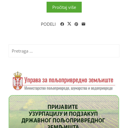
Pročitaj više
PODELI
Pretraga
za: