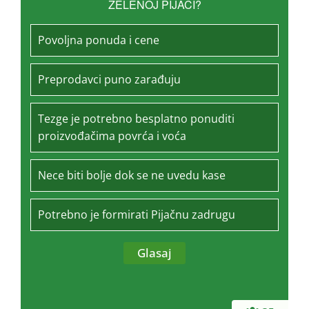
ZELENOJ PIJACI?
Povoljna ponuda i cene
Preprodavci puno zarađuju
Tezge je potrebno besplatno ponuditi
proizvođačima povrća i voća
Nece biti bolje dok se ne uvedu kase
Potrebno je formirati Pijačnu zadrugu