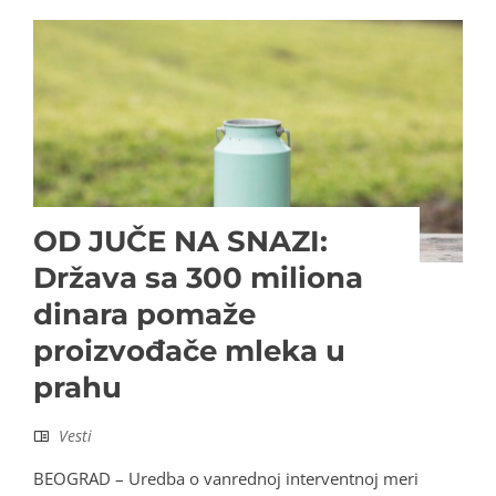
OD JUČE NA SNAZI:
Država sa 300 miliona
dinara pomaže
proizvođače mleka u
prahu
Vesti
BEOGRAD – Uredba o vanrednoj interventnoj meri