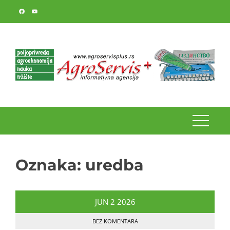
Skip
to
content
Oznaka:
uredba
JUN
2
2026
BEZ KOMENTARA