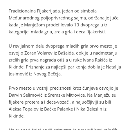
Tradicionalna Fijakerijada, jedan od simbola
Međunarodnog poljoprivrednog sajma, održana je juče,
kada je Manježom prodefilovalo 13 dvoprega u tri
kategorije: mlada grla, zrela grla i deca fijakeristi.
U revijalnom delu dvoprega mladih grla prvo mesto je
osvojio Zoran Volarev iz Bašaida, dok je u nadmetanju
zrelih grla prva nagrada otišla u ruke Ivana Rakića iz
Kikinde. Priznanje za najlepši par konja dobila je Natalija
Josimović iz Novog Bečeja.
Prvo mesto u vožnji preciznosti kroz čunjeve osvojio je
Darvin Selimović iz Sremske Mitrovice. Na Manježu su
fijakere proterala i deca-vozači, a najuočljiviji su bili
Aleksa Topalov iz Bačke Palanke i Nika Beleslin iz
Kikinde.
Na ovogodišnjoj reviji primetan je sve veći broj mladih