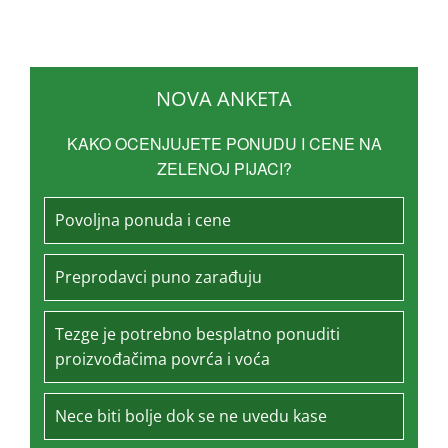
NOVA ANKETA
KAKO OCENJUJETE PONUDU I CENE NA
ZELENOJ PIJACI?
Povoljna ponuda i cene
Preprodavci puno zarađuju
Tezge je potrebno besplatno ponuditi
proizvođačima povrća i voća
Nece biti bolje dok se ne uvedu kase