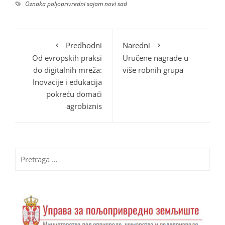
Oznaka
poljoprivredni sajam novi sad
Predhodni
Naredni
Od evropskih praksi
Uručene nagrade u
do digitalnih mreža:
više robnih grupa
Inovacije i edukacija
pokreću domaći
agrobiznis
Pretraga
za: