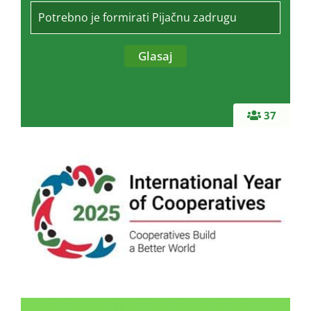
Potrebno je formirati Pijačnu zadrugu
37