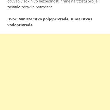
očuvao visok nivo bezbednosti hrane na tržištu Srbije i
zaštitilo zdravlje potrošača.
Izvor: Ministarstvo poljoprivrede, šumarstva i
vodoprivrede