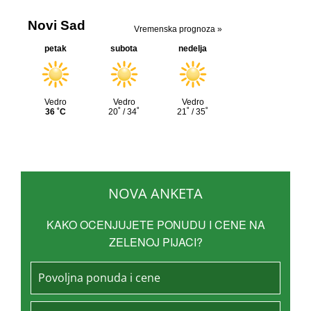
NOVA ANKETA
KAKO OCENJUJETE PONUDU I CENE NA
ZELENOJ PIJACI?
Povoljna ponuda i cene