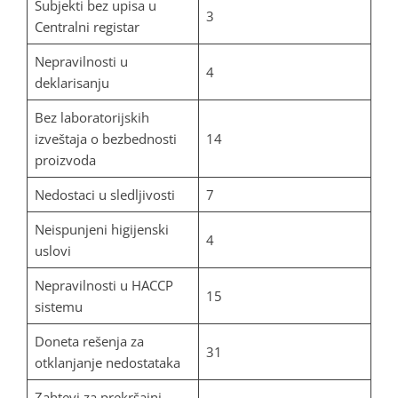
Subjekti bez upisa u
3
Centralni registar
Nepravilnosti u
4
deklarisanju
Bez laboratorijskih
izveštaja o bezbednosti
14
proizvoda
Nedostaci u sledljivosti
7
Neispunjeni higijenski
4
uslovi
Nepravilnosti u HACCP
15
sistemu
Doneta rešenja za
31
otklanjanje nedostataka
Zahtevi za prekršajni