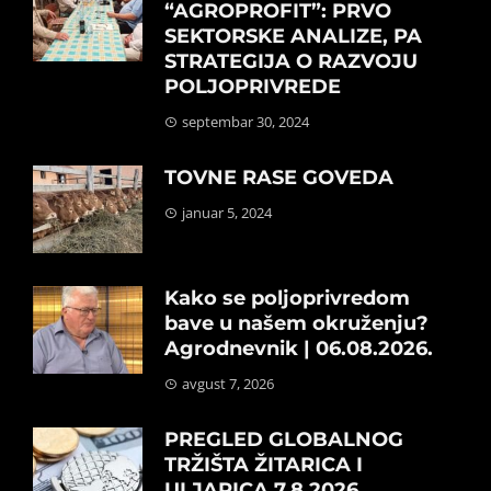
“AGROPROFIT”: PRVO
SEKTORSKE ANALIZE, PA
STRATEGIJA O RAZVOJU
POLJOPRIVREDE
septembar 30, 2024
TOVNE RASE GOVEDA
januar 5, 2024
Kako se poljoprivredom
bave u našem okruženju?
Agrodnevnik | 06.08.2026.
avgust 7, 2026
PREGLED GLOBALNOG
TRŽIŠTA ŽITARICA I
ULJARICA 7.8.2026.