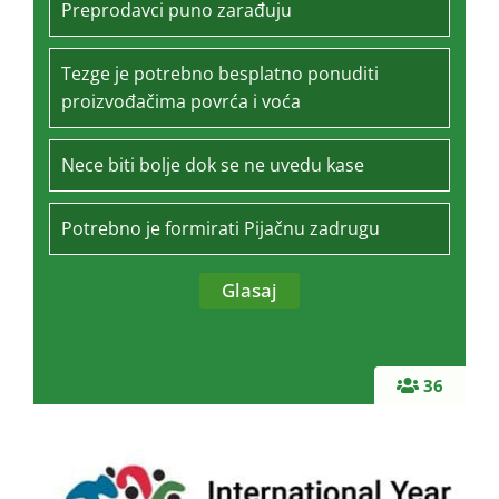
Preprodavci puno zarađuju
Tezge je potrebno besplatno ponuditi
proizvođačima povrća i voća
Nece biti bolje dok se ne uvedu kase
Potrebno je formirati Pijačnu zadrugu
36