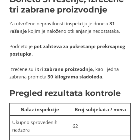
tri zabrane proizvodnje
Za utvrđene nepravilnosti inspekcija je donela
31
rešenje
kojim je naloženo otklanjanje nedostataka.
Podneto je
pet zahteva za pokretanje prekršajnog
postupka
.
Izrečene su i
tri zabrane proizvodnje
, kao i jedna
zabrana prometa
30 kilograma sladoleda
.
Pregled rezultata kontrole
Nalaz inspekcije
Broj subjekata / mera
Ukupno sprovedenih
62
nadzora