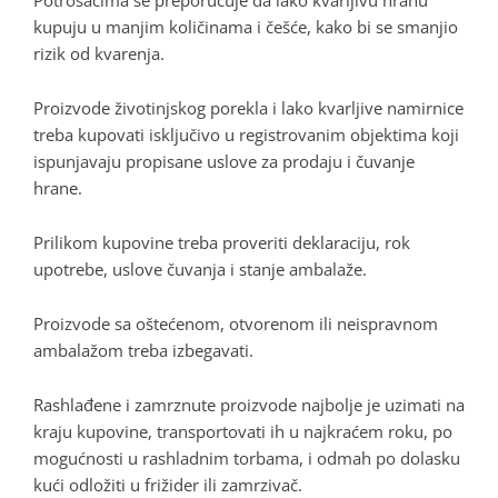
Potrošačima se preporučuje da lako kvarljivu hranu
kupuju u manjim količinama i češće, kako bi se smanjio
rizik od kvarenja.
Proizvode životinjskog porekla i lako kvarljive namirnice
treba kupovati isključivo u registrovanim objektima koji
ispunjavaju propisane uslove za prodaju i čuvanje
hrane.
Prilikom kupovine treba proveriti deklaraciju, rok
upotrebe, uslove čuvanja i stanje ambalaže.
Proizvode sa oštećenom, otvorenom ili neispravnom
ambalažom treba izbegavati.
Rashlađene i zamrznute proizvode najbolje je uzimati na
kraju kupovine, transportovati ih u najkraćem roku, po
mogućnosti u rashladnim torbama, i odmah po dolasku
kući odložiti u frižider ili zamrzivač.