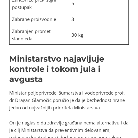
5
postupak
Zabrane proizvodnje
3
Zabranjen promet
30 kg
sladoleda
Ministarstvo najavljuje
kontrole i tokom jula i
avgusta
Ministar poljoprivrede, šumarstva i vodoprivrede prof.
dr Dragan Glamočić poručio je da je bezbednost hrane
jedan od najvažnijih prioriteta Ministarstva.
On je naglasio da zdravlje građana nema alternativu i da
je cilj Ministarstva da preventivnim delovanjem,
redovnim kontrolama i doslednom primenom zakona