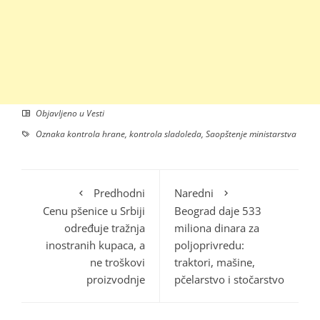
Objavljeno u
Vesti
Oznaka
kontrola hrane
,
kontrola sladoleda
,
Saopštenje ministarstva
Predhodni
Naredni
Cenu pšenice u Srbiji
Beograd daje 533
određuje tražnja
miliona dinara za
inostranih kupaca, a
poljoprivredu:
ne troškovi
traktori, mašine,
proizvodnje
pčelarstvo i stočarstvo