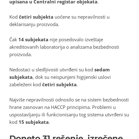
upisana u Centralni registar objekata
.
Kod
četiri subjekta
uočene su nepravilnosti u
deklarisanju proizvoda.
Čak
14 subjekata
nije posedovalo izveštaje
akreditovanih laboratorija o analizama bezbednosti
proizvoda.
Nedostaci u sledljivosti utvrđeni su kod
sedam
subjekata
, dok su neispunjeni higijenski uslovi
zabeleženi kod
četiri subjekta
.
Najviše nepravilnosti odnosilo se na sistem bezbednosti
hrane zasnovan na HACCP principima. Problemi u
uspostavljanju ili funkcionisanju tog sistema utvrđeni su
kod
15 subjekata
.
Doneto 31 rešenje, izrečene