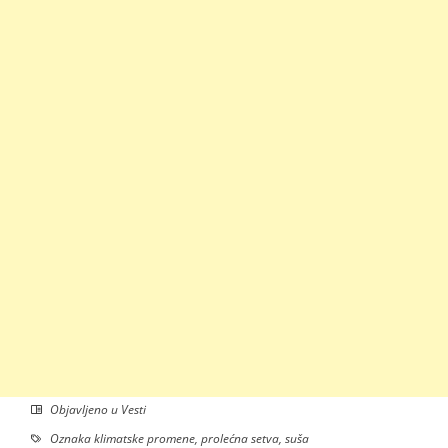
Objavljeno u
Vesti
Oznaka
klimatske promene
,
prolećna setva
,
suša