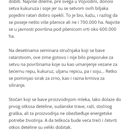
dobiti. Najviše dileme, pre svega u Vojvodini, donosi
setva kukuruza i soje jer su se setvom ovih biljaka
pojedini ratari dobro opekli. To je bio, kažu, i razlog da
se poseje nešto više pšenice ali ne i 700.000 ha. Najviše
se u javnosti površina pod pšenicom vrti oko 600.000
ha.
Na desetinama seminara stručnjaka koji se bave
ratarstvom, ove zime gotovo i nije bilo preporuke za
setvu na površinama koje su kao umanjenje vezane za
šećernu repu, kukuruz, uljanu repicu, pa i soju… Retko
se pominjao sirak za zrno, kao i razna krmiva za
siliranje.
Stočari koji se bave proizvodnjom mleka, lako dolaze do
prvog otkosa deteline, sudanske trave, raži, stočnog
graška, ali ta proizvodnja ne obezbeđuje energetske
potrebe životinja. A da teškoća bude veća treći i četvrti
otkos deteline su veliki dobitak.