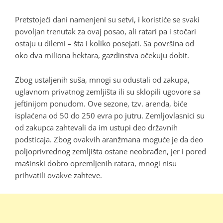
Pretstojeći dani namenjeni su setvi, i koristiće se svaki
povoljan trenutak za ovaj posao, ali ratari pa i stočari
ostaju u dilemi – šta i koliko posejati. Sa površina od
oko dva miliona hektara, gazdinstva očekuju dobit.
Zbog ustaljenih suša, mnogi su odustali od zakupa,
uglavnom privatnog zemljišta ili su sklopili ugovore sa
jeftinijom ponudom. Ove sezone, tzv. arenda, biće
isplaćena od 50 do 250 evra po jutru. Zemljovlasnici su
od zakupca zahtevali da im ustupi deo državnih
podsticaja. Zbog ovakvih aranžmana moguće je da deo
poljoprivrednog zemljišta ostane neobrađen, jer i pored
mašinski dobro opremljenih ratara, mnogi nisu
prihvatili ovakve zahteve.