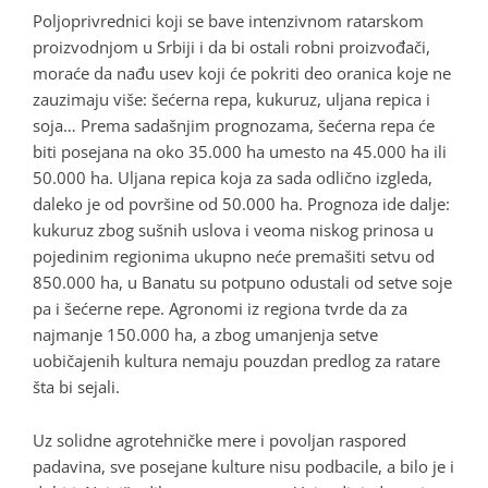
Poljoprivrednici koji se bave intenzivnom ratarskom
proizvodnjom u Srbiji i da bi ostali robni proizvođači,
moraće da nađu usev koji će pokriti deo oranica koje ne
zauzimaju više: šećerna repa, kukuruz, uljana repica i
soja… Prema sadašnjim prognozama, šećerna repa će
biti posejana na oko 35.000 ha umesto na 45.000 ha ili
50.000 ha. Uljana repica koja za sada odlično izgleda,
daleko je od površine od 50.000 ha. Prognoza ide dalje:
kukuruz zbog sušnih uslova i veoma niskog prinosa u
pojedinim regionima ukupno neće premašiti setvu od
850.000 ha, u Banatu su potpuno odustali od setve soje
pa i šećerne repe. Agronomi iz regiona tvrde da za
najmanje 150.000 ha, a zbog umanjenja setve
uobičajenih kultura nemaju pouzdan predlog za ratare
šta bi sejali.
Uz solidne agrotehničke mere i povoljan raspored
padavina, sve posejane kulture nisu podbacile, a bilo je i