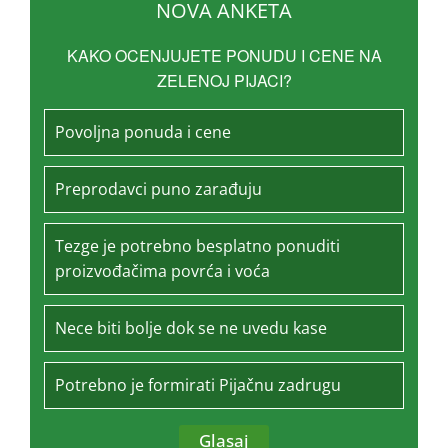
NOVA ANKETA
KAKO OCENJUJETE PONUDU I CENE NA
ZELENOJ PIJACI?
Povoljna ponuda i cene
Preprodavci puno zarađuju
Tezge je potrebno besplatno ponuditi
proizvođačima povrća i voća
Nece biti bolje dok se ne uvedu kase
Potrebno je formirati Pijačnu zadrugu