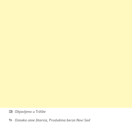
Objavljeno u
Tržište
Oznaka
cene žitarica
,
Produktna berza Novi Sad