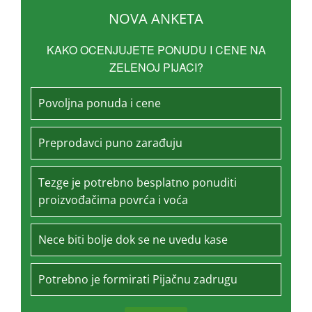
NOVA ANKETA
KAKO OCENJUJETE PONUDU I CENE NA
ZELENOJ PIJACI?
Povoljna ponuda i cene
Preprodavci puno zarađuju
Tezge je potrebno besplatno ponuditi
proizvođačima povrća i voća
Nece biti bolje dok se ne uvedu kase
Potrebno je formirati Pijačnu zadrugu