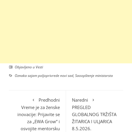
Objavljeno u
Vesti
Oznaka
sajam poljoprivrede novi sad
,
Saoopštenje ministarsta
Predhodni
Naredni
Vreme je za ženske
PREGLED
inovacije: Prijavite se
GLOBALNOG TRŽIŠTA
za „EWA Grow“ i
ŽITARICA I ULJARICA
osvojite mentorsku
8.5.2026.