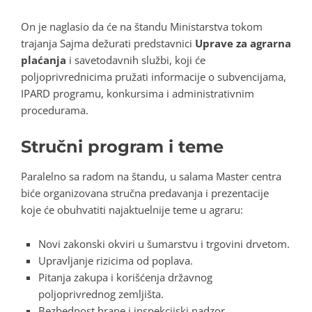
On je naglasio da će na štandu Ministarstva tokom
trajanja Sajma dežurati predstavnici
Uprave za agrarna
plaćanja
i savetodavnih službi, koji će
poljoprivrednicima pružati informacije o subvencijama,
IPARD programu, konkursima i administrativnim
procedurama.
Stručni program i teme
Paralelno sa radom na štandu, u salama Master centra
biće organizovana stručna predavanja i prezentacije
koje će obuhvatiti najaktuelnije teme u agraru:
Novi zakonski okviri u šumarstvu i trgovini drvetom.
Upravljanje rizicima od poplava.
Pitanja zakupa i korišćenja državnog
poljoprivrednog zemljišta.
Bezbednost hrane i inspekcijski nadzor.