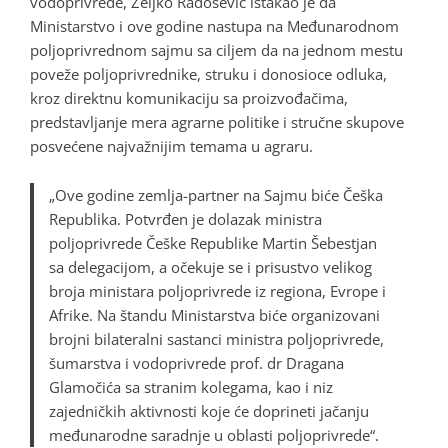
vodoprivrede, Željko Radošević istakao je da
Ministarstvo i ove godine nastupa na Međunarodnom
poljoprivrednom sajmu sa ciljem da na jednom mestu
poveže poljoprivrednike, struku i donosioce odluka,
kroz direktnu komunikaciju sa proizvođačima,
predstavljanje mera agrarne politike i stručne skupove
posvećene najvažnijim temama u agraru.
„Ove godine zemlja-partner na Sajmu biće Češka
Republika. Potvrđen je dolazak ministra
poljoprivrede Češke Republike Martin Šebestjan
sa delegacijom, a očekuje se i prisustvo velikog
broja ministara poljoprivrede iz regiona, Evrope i
Afrike. Na štandu Ministarstva biće organizovani
brojni bilateralni sastanci ministra poljoprivrede,
šumarstva i vodoprivrede prof. dr Dragana
Glamočića sa stranim kolegama, kao i niz
zajedničkih aktivnosti koje će doprineti jačanju
međunarodne saradnje u oblasti poljoprivrede“.