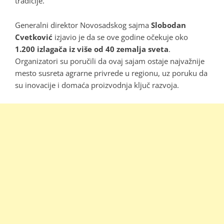
tradicije.
Generalni direktor Novosadskog sajma
Slobodan
Cvetković
izjavio je da se ove godine očekuje oko
1.200 izlagača iz više od 40 zemalja sveta
.
Organizatori su poručili da ovaj sajam ostaje najvažnije
mesto susreta agrarne privrede u regionu, uz poruku da
su inovacije i domaća proizvodnja ključ razvoja.