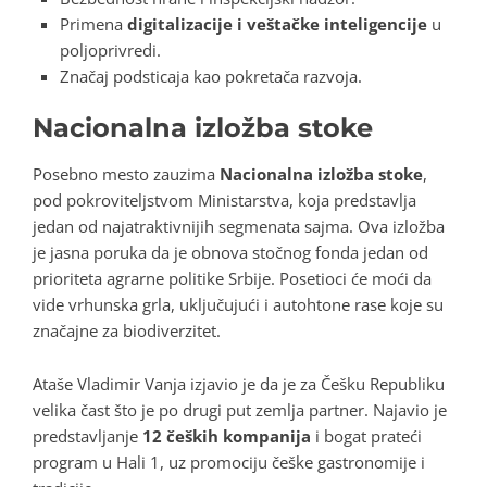
Primena
digitalizacije i veštačke inteligencije
u
poljoprivredi.
Značaj podsticaja kao pokretača razvoja.
Nacionalna izložba stoke
Posebno mesto zauzima
Nacionalna izložba stoke
,
pod pokroviteljstvom Ministarstva, koja predstavlja
jedan od najatraktivnijih segmenata sajma. Ova izložba
je jasna poruka da je obnova stočnog fonda jedan od
prioriteta agrarne politike Srbije. Posetioci će moći da
vide vrhunska grla, uključujući i autohtone rase koje su
značajne za biodiverzitet.
Ataše Vladimir Vanja izjavio je da je za Češku Republiku
velika čast što je po drugi put zemlja partner. Najavio je
predstavljanje
12 čeških kompanija
i bogat prateći
program u Hali 1, uz promociju češke gastronomije i