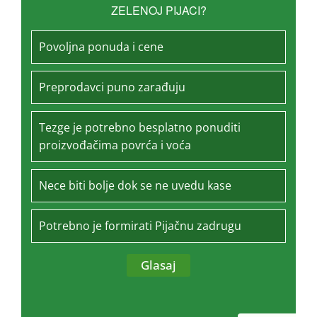
ZELENOJ PIJACI?
Povoljna ponuda i cene
Preprodavci puno zarađuju
Tezge je potrebno besplatno ponuditi
proizvođačima povrća i voća
Nece biti bolje dok se ne uvedu kase
Potrebno je formirati Pijačnu zadrugu