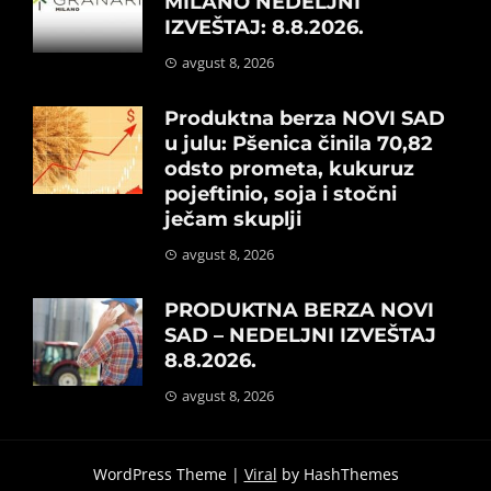
MILANO NEDELJNI
IZVEŠTAJ: 8.8.2026.
avgust 8, 2026
Produktna berza NOVI SAD
u julu: Pšenica činila 70,82
odsto prometa, kukuruz
pojeftinio, soja i stočni
ječam skuplji
avgust 8, 2026
PRODUKTNA BERZA NOVI
SAD – NEDELJNI IZVEŠTAJ
8.8.2026.
avgust 8, 2026
WordPress Theme |
Viral
by HashThemes