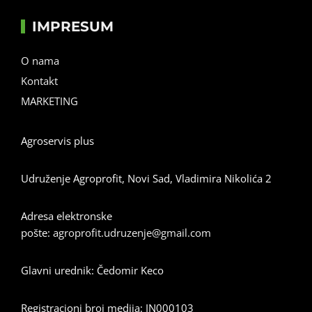
IMPRESUM
O nama
Kontakt
MARKETING
Agroservis plus
Udruženje Agroprofit, Novi Sad, Vladimira Nikolića 2
Adresa elektronske
pošte:
agroprofit.udruzenje@gmail.com
Glavni urednik: Čedomir Keco
Registracioni broj medija: IN000103