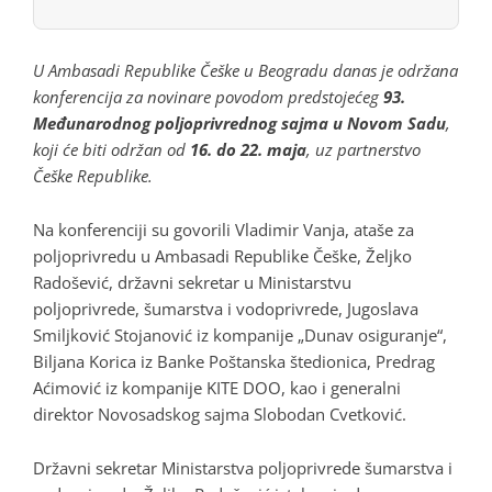
U Ambasadi Republike Češke u Beogradu danas je održana
konferencija za novinare povodom predstojećeg
93.
Međunarodnog poljoprivrednog sajma u Novom Sadu
,
koji će biti održan od
16. do 22. maja
, uz partnerstvo
Češke Republike.
Na konferenciji su govorili Vladimir Vanja, ataše za
poljoprivredu u Ambasadi Republike Češke, Željko
Radošević, državni sekretar u Ministarstvu
poljoprivrede, šumarstva i vodoprivrede, Jugoslava
Smiljković Stojanović iz kompanije „Dunav osiguranje“,
Biljana Korica iz Banke Poštanska štedionica, Predrag
Aćimović iz kompanije KITE DOO, kao i generalni
direktor Novosadskog sajma Slobodan Cvetković.
Državni sekretar Ministarstva poljoprivrede šumarstva i