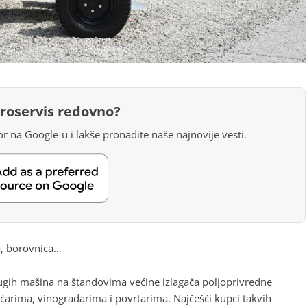
groservis redovno?
r na Google-u i lakše pronađite naše najnovije vesti.
a, borovnica…
drugih mašina na štandovima većine izlagača poljoprivredne
oćarima, vinogradarima i povrtarima. Najčešći kupci takvih