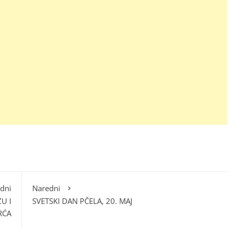
dni
Naredni
U I
SVETSKI DAN PČELA, 20. MAJ
RĆA