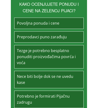
KAKO OCENJUJETE PONUDU I
CENE NA ZELENOJ PIJACI?
Povoljna ponuda i cene
Preprodavci puno zarađuju
Tezge je potrebno besplatno
ponuditi proizvođačima povrća i
voća
Nece biti bolje dok se ne uvedu
kase
Potrebno je formirati Pijačnu
zadrugu