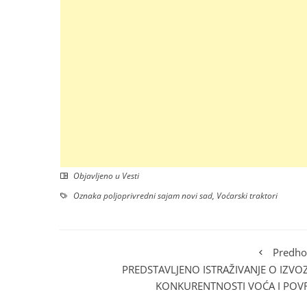
Objavljeno u
Vesti
Oznaka
poljoprivredni sajam novi sad
,
Voćarski traktori
Predho
PREDSTAVLJENO ISTRAŽIVANJE O IZVOZ
KONKURENTNOSTI VOĆA I POV