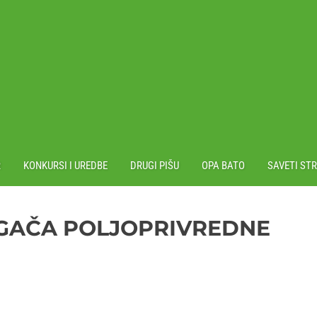
R
KONKURSI I UREDBE
DRUGI PIŠU
OPA BATO
SAVETI ST
AGAČA POLJOPRIVREDNE