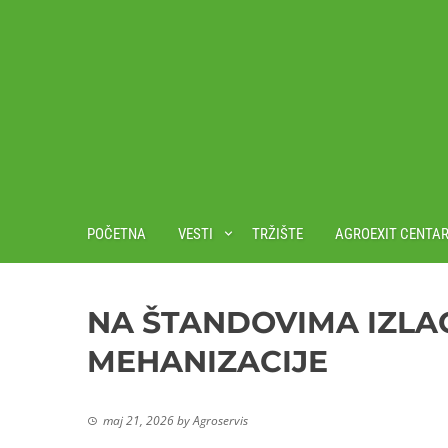
POČETNA
VESTI
TRŽIŠTE
AGROEXIT CENTA
NA ŠTANDOVIMA IZL
MEHANIZACIJE
maj 21, 2026
by
Agroservis