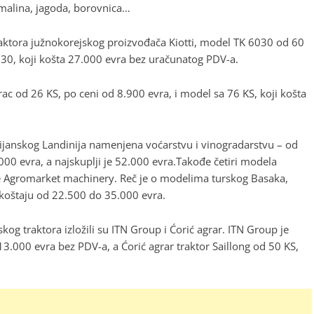
 malina, jagoda, borovnica…
raktora južnokorejskog proizvođača Kiotti, model TK 6030 od 60
030, koji košta 27.000 evra bez uračunatog PDV-a.
c od 26 KS, po ceni od 8.900 evra, i model sa 76 KS, koji košta
talijanskog Landinija namenjena voćarstvu i vinogradarstvu – od
000 evra, a najskuplji je 52.000 evra.Takođe četiri modela
e Agromarket machinery. Reč je o modelima turskog Basaka,
 koštaju od 22.500 do 35.000 evra.
g traktora izložili su ITN Group i Ćorić agrar. ITN Group je
3.000 evra bez PDV-a, a Ćorić agrar traktor Saillong od 50 KS,