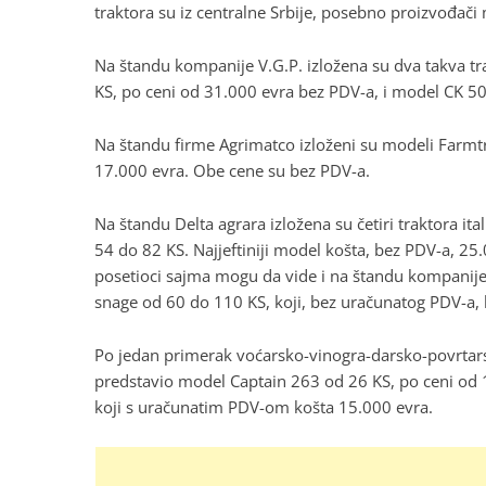
traktora su iz centralne Srbije, posebno proizvođači
Na štandu kompanije V.G.P. izložena su dva takva t
KS, po ceni od 31.000 evra bez PDV-a, i model CK 5
Na štandu firme Agrimatco izloženi su modeli Farmtra
17.000 evra. Obe cene su bez PDV-a.
Na štandu Delta agrara izložena su četiri traktora i
54 do 82 KS. Najjeftiniji model košta, bez PDV-a, 25.
posetioci sajma mogu da vide i na štandu kompanij
snage od 60 do 110 KS, koji, bez uračunatog PDV-a,
Po jedan primerak voćarsko-vinogra-darsko-povrtarsko
predstavio model Captain 263 od 26 KS, po ceni od 1
koji s uračunatim PDV-om košta 15.000 evra.