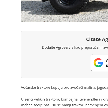
Čitate A
Dodajte Agroservis kao preporučeni izvo
Voćarske traktore kupuju proizvođači malina, jagod
U senci velikih traktora, kombajna, telehendlera i 
mehanizacije našli su se manji traktori namenjeni v