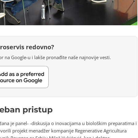
groservis redovno?
r na Google-u i lakše pronađite naše najnovije vesti.
eban pristup
ana je panel- -diskusija o inovacijama u biološkim preparatima i
govorili projekt menadžer kompanije Regenerative Agricultura