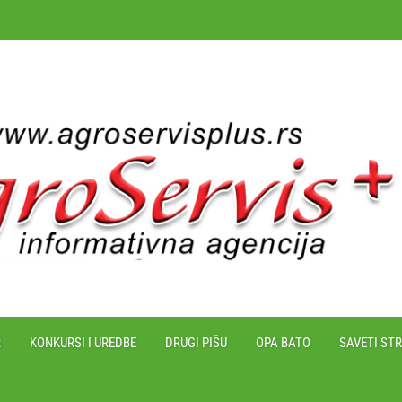
R
KONKURSI I UREDBE
DRUGI PIŠU
OPA BATO
SAVETI ST