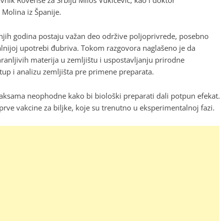
vnik Rovense za Srbiju Miloš Vukićević, kao i doktor
Molina iz Španije.
dnjih godina postaju važan deo održive poljoprivrede, posebno
nalnijoj upotrebi đubriva. Tokom razgovora naglašeno je da
nljivih materija u zemljištu i uspostavljanju prirodne
tup i analizu zemljišta pre primene preparata.
raksama neophodne kako bi biološki preparati dali potpun efekat.
 prve vakcine za biljke, koje su trenutno u eksperimentalnoj fazi.