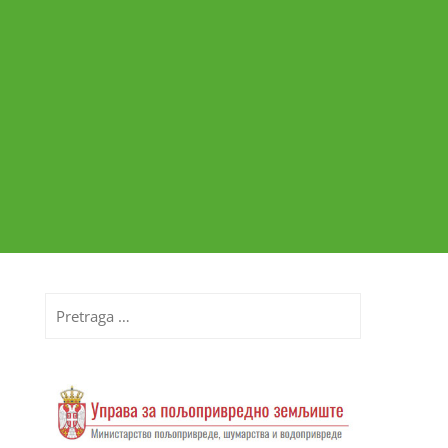
Pretraga
za: