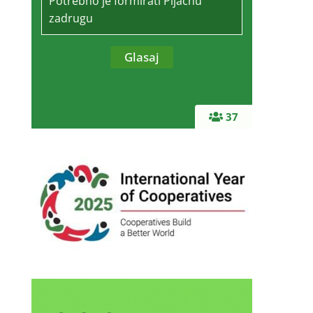
Potrebno je formirati Pijačnu
zadrugu
37