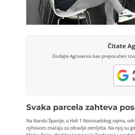
Čitate A
Dodajte Agroservis kao preporučeni izvo
Svaka parcela zahteva pos
Na štandu Španije, u Hali 1 Novosadskog sajma, održ
njihovom značaju za zdravlje zemljišta. Na njoj su 