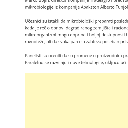
Marko Bojin, direktor kompanije Tradeagro i predsta
mikrobiologije iz kompanije Abakston Alberto Tunjol 
Učesnici su istakli da mikrobiološki preparati posle
kada je reč o obnovi degradiranog zemljišta i racio
mikroorganizmi mogu doprineti boljoj dostupnosti hra
ravnoteže, ali da svaka parcela zahteva poseban pris
Panelisti su ocenili da su promene u proizvodnim p
Paralelno se razvijaju i nove tehnologije, uključujući