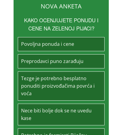
NOVA ANKETA
KAKO OCENJUJETE PONUDU I
CENE NA ZELENOJ PIJACI?
Povoljna ponuda i cene
Preprodavci puno zarađuju
Tezge je potrebno besplatno
ponuditi proizvođačima povrća i
voća
Nece biti bolje dok se ne uvedu
kase