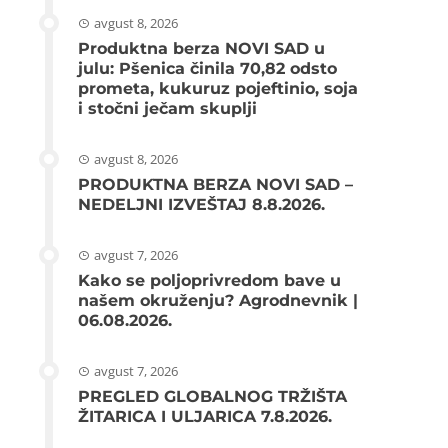
avgust 8, 2026
Produktna berza NOVI SAD u
julu: Pšenica činila 70,82 odsto
prometa, kukuruz pojeftinio, soja
i stočni ječam skuplji
avgust 8, 2026
PRODUKTNA BERZA NOVI SAD –
NEDELJNI IZVEŠTAJ 8.8.2026.
avgust 7, 2026
Kako se poljoprivredom bave u
našem okruženju? Agrodnevnik |
06.08.2026.
avgust 7, 2026
PREGLED GLOBALNOG TRŽIŠTA
ŽITARICA I ULJARICA 7.8.2026.