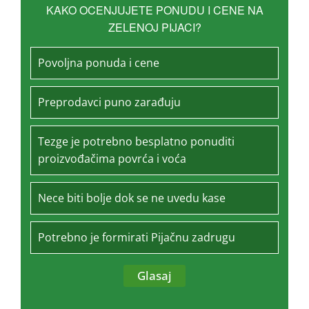
KAKO OCENJUJETE PONUDU I CENE NA
ZELENOJ PIJACI?
Povoljna ponuda i cene
Preprodavci puno zarađuju
Tezge je potrebno besplatno ponuditi
proizvođačima povrća i voća
Nece biti bolje dok se ne uvedu kase
Potrebno je formirati Pijačnu zadrugu