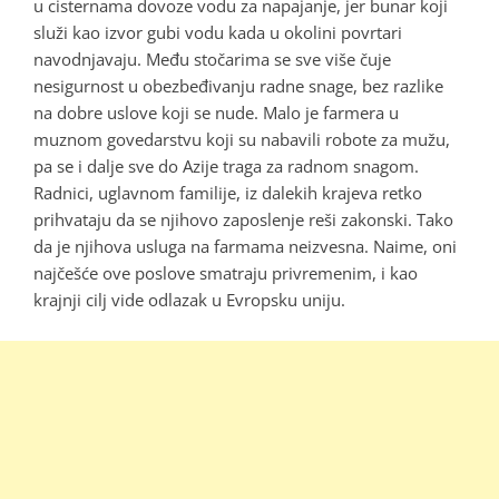
u cisternama dovoze vodu za napajanje, jer bunar koji
služi kao izvor gubi vodu kada u okolini povrtari
navodnjavaju. Među stočarima se sve više čuje
nesigurnost u obezbeđivanju radne snage, bez razlike
na dobre uslove koji se nude. Malo je farmera u
muznom govedarstvu koji su nabavili robote za mužu,
pa se i dalje sve do Azije traga za radnom snagom.
Radnici, uglavnom familije, iz dalekih krajeva retko
prihvataju da se njihovo zaposlenje reši zakonski. Tako
da je njihova usluga na farmama neizvesna. Naime, oni
najčešće ove poslove smatraju privremenim, i kao
krajnji cilj vide odlazak u Evropsku uniju.