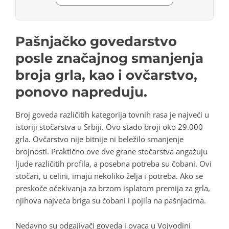
Pašnjačko govedarstvo
posle značajnog smanjenja
broja grla, kao i ovčarstvo,
ponovo napreduju.
Broj goveda različitih kategorija tovnih rasa je najveći u
istoriji stočarstva u Srbiji. Ovo stado broji oko 29.000
grla. Ovčarstvo nije bitnije ni beležilo smanjenje
brojnosti. Praktično ove dve grane stočarstva angažuju
ljude različitih profila, a posebna potreba su čobani. Ovi
stočari, u celini, imaju nekoliko želja i potreba. Ako se
preskoče očekivanja za brzom isplatom premija za grla,
njihova najveća briga su čobani i pojila na pašnjacima.
Nedavno su odgajivači goveda i ovaca u Vojvodini