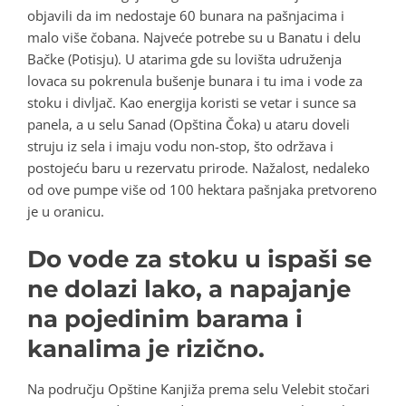
objavili da im nedostaje 60 bunara na pašnjacima i
malo više čobana. Najveće potrebe su u Banatu i delu
Bačke (Potisju). U atarima gde su lovišta udruženja
lovaca su pokrenula bušenje bunara i tu ima i vode za
stoku i divljač. Kao energija koristi se vetar i sunce sa
panela, a u selu Sanad (Opština Čoka) u ataru doveli
struju iz sela i imaju vodu non-stop, što održava i
postojeću baru u rezervatu prirode. Nažalost, nedaleko
od ove pumpe više od 100 hektara pašnjaka pretvoreno
je u oranicu.
Do vode za stoku u ispaši se
ne dolazi lako, a napajanje
na pojedinim barama i
kanalima je rizično.
Na području Opštine Kanjiža prema selu Velebit stočari