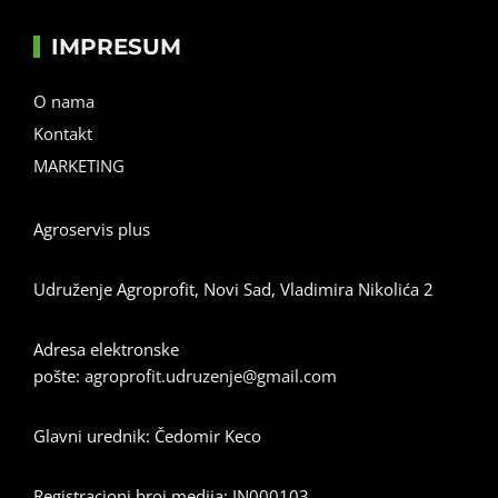
IMPRESUM
O nama
Kontakt
MARKETING
Agroservis plus
Udruženje Agroprofit, Novi Sad, Vladimira Nikolića 2
Adresa elektronske
pošte:
agroprofit.udruzenje@gmail.com
Glavni urednik: Čedomir Keco
Registracioni broj medija: IN000103