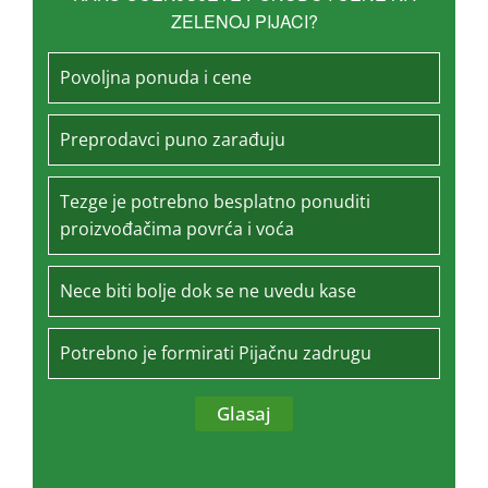
ZELENOJ PIJACI?
Povoljna ponuda i cene
Preprodavci puno zarađuju
Tezge je potrebno besplatno ponuditi
proizvođačima povrća i voća
Nece biti bolje dok se ne uvedu kase
Potrebno je formirati Pijačnu zadrugu