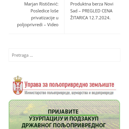
Marjan Rističević:
Produktna berza Novi
Posledice loše
Sad – PREGLED CENA
privatizacije u
ŽITARICA 12.7.2024.
poljoprivredi – Video
Pretraga
za: