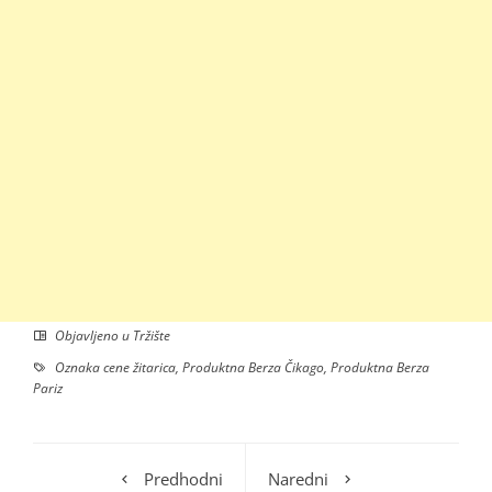
Objavljeno u
Tržište
Oznaka
cene žitarica
,
Produktna Berza Čikago
,
Produktna Berza
Pariz
Predhodni
Naredni