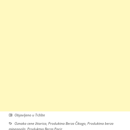
Objavljeno u
Tržište
Oznaka
cene žitarica
,
Produktna Berza Čikago
,
Produktna berza
mineapolis
,
Produktna Berza Pariz