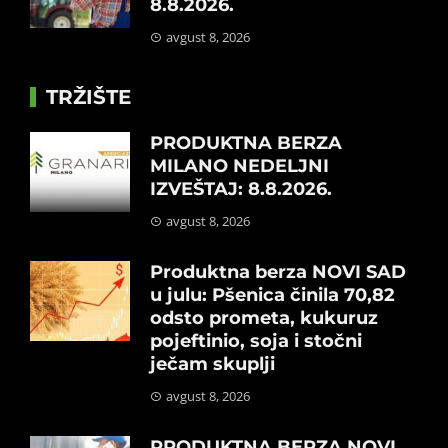
8.8.2026.
avgust 8, 2026
TRŽIŠTE
PRODUKTNA BERZA
MILANO NEDELJNI
IZVEŠTAJ: 8.8.2026.
avgust 8, 2026
Produktna berza NOVI SAD
u julu: Pšenica činila 70,82
odsto prometa, kukuruz
pojeftinio, soja i stočni
ječam skuplji
avgust 8, 2026
PRODUKTNA BERZA NOVI