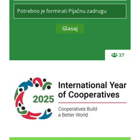
Potrebno je formirati Pijačnu zadrugu
37