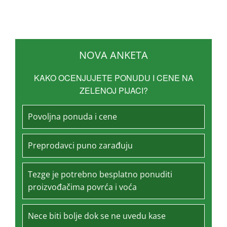
NOVA ANKETA
KAKO OCENJUJETE PONUDU I CENE NA
ZELENOJ PIJACI?
Povoljna ponuda i cene
Preprodavci puno zarađuju
Tezge je potrebno besplatno ponuditi
proizvođačima povrća i voća
Nece biti bolje dok se ne uvedu kase