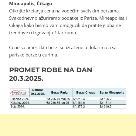
Mineapolis, Čikago
Otkrijte kretanja cena na vodećim svetskim berzama.
Svakodnevno ažuriramo podatke iz Pariza, Mineapolisa i
Čikaga kako bismo vam omogućili da pratite globalne
trendove u trgovanju žitaricama.
Cene sa američkih berzi su izražene u dolarima a sa
pariske berze u eurima.
PROMET ROBE NA DAN
20.3.2025.