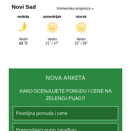
NOVA ANKETA
KAKO OCENJUJETE PONUDU I CENE NA
ZELENOJ PIJACI?
Povoljna ponuda i cene
Preprodavci puno zarađuju