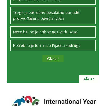
Tezge je potrebno besplatno ponuditi
proizvođačima povrća i voća
Nece biti bolje dok se ne uvedu kase
Potrebno je formirati Pijačnu zadrugu
37