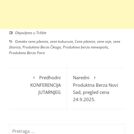
Objavljeno u
Tržište
Oznaka
cena pšenice
,
cene kukuruza
,
Cene pšenice
,
cene soje
,
cene
žitarica
,
Produktna Berza Čikago
,
Produktna berza mineapolis
,
Produktna Berza Pariz
Predhodni
Naredni
KONFERENCIJA
Produktna Berza Novi
JUTARNJEG
Sad, pregled cena
24.9.2025.
Pretraga