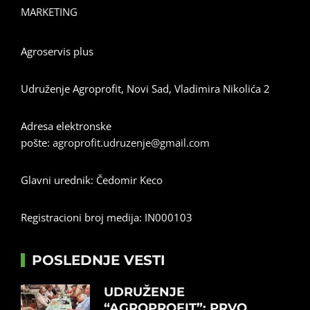
MARKETING
Agroservis plus
Udruženje Agroprofit, Novi Sad, Vladimira Nikolića 2
Adresa elektronske
pošte:
agroprofit.udruzenje@gmail.com
Glavni urednik: Čedomir Keco
Registracioni broj medija: IN000103
POSLEDNJE VESTI
UDRUŽENJE
“AGROPROFIT”: PRVO