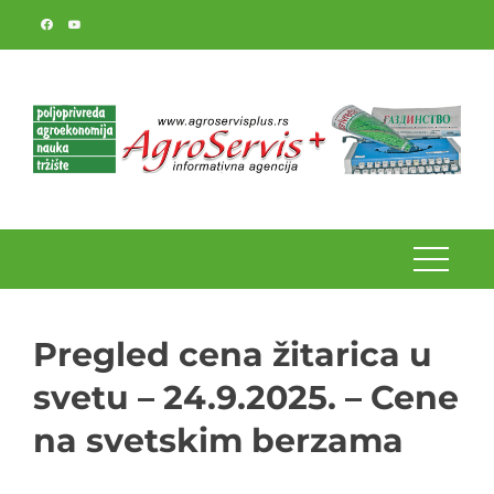
Skip
to
content
Pregled cena žitarica u
svetu – 24.9.2025. – Cene
na svetskim berzama