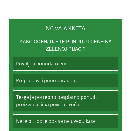
NOVA ANKETA
KAKO OCENJUJETE PONUDU I CENE NA
ZELENOJ PIJACI?
Povoljna ponuda i cene
Preprodavci puno zarađuju
Tezge je potrebno besplatno ponuditi
proizvođačima povrća i voća
Nece biti bolje dok se ne uvedu kase