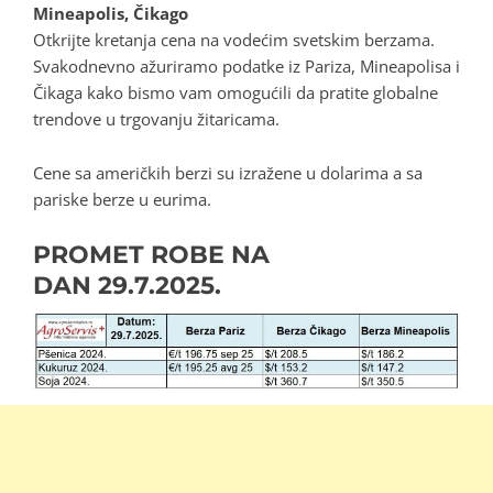
Mineapolis, Čikago
Otkrijte kretanja cena na vodećim svetskim berzama.
Svakodnevno ažuriramo podatke iz Pariza, Mineapolisa i
Čikaga kako bismo vam omogućili da pratite globalne
trendove u trgovanju žitaricama.
Cene sa američkih berzi su izražene u dolarima a sa
pariske berze u eurima.
PROMET ROBE NA
DAN
29.7.2025.