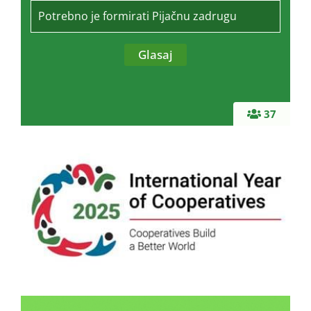
Potrebno je formirati Pijačnu zadrugu
37