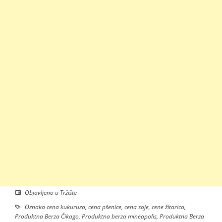
Objavljeno u
Tržište
Oznaka
cena kukuruza
,
cena pšenice
,
cena soje
,
cene žitarica
,
Produktna Berza Čikago
,
Produktna berza mineapolis
,
Produktna Berza