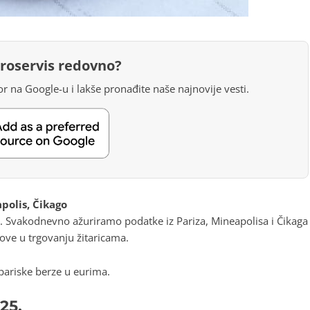
groservis redovno?
r na Google-u i lakše pronađite naše najnovije vesti.
polis, Čikago
. Svakodnevno ažuriramo podatke iz Pariza, Mineapolisa i Čikaga
ove u trgovanju žitaricama.
pariske berze u eurima.
25.