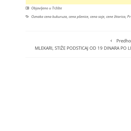
Objavljeno u
Tržište
Oznaka
cena kukuruza
,
cena pšenice
,
cena soje
,
cene žitarica
,
Pr
Predho
MLEKARI, STIŽE PODSTICAJ OD 19 DINARA PO LI