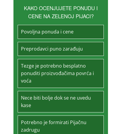
KAKO OCENJUJETE PONUDU I
CENE NA ZELENOJ PIJACI?
Povoljna ponuda i cene
Preprodavci puno zarađuju
Tezge je potrebno besplatno
ponuditi proizvođačima povrća i
voća
Nece biti bolje dok se ne uvedu
kase
Potrebno je formirati Pijačnu
zadrugu