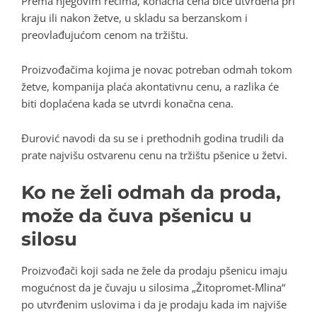
Prema njegovim rečima, konačna cena biće utvrđena pri
kraju ili nakon žetve, u skladu sa berzanskom i
preovlađujućom cenom na tržištu.
Proizvođačima kojima je novac potreban odmah tokom
žetve, kompanija plaća akontativnu cenu, a razlika će
biti doplaćena kada se utvrdi konačna cena.
Đurović navodi da su se i prethodnih godina trudili da
prate najvišu ostvarenu cenu na tržištu pšenice u žetvi.
Ko ne želi odmah da proda,
može da čuva pšenicu u
silosu
Proizvođači koji sada ne žele da prodaju pšenicu imaju
mogućnost da je čuvaju u silosima „Žitopromet-Mlina“
po utvrđenim uslovima i da je prodaju kada im najviše