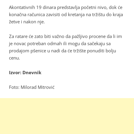
Akontativnih 19 dinara predstavlja početni nivo, dok će
konačna računica zavisiti od kretanja na tržištu do kraja
žetve i nakon nje.
Za ratare će zato biti važno da pažljivo procene da li im
je novac potreban odmah ili mogu da sačekaju sa
prodajom pšenice u nadi da će tržište ponuditi bolju
cenu.
Izvor:
Dnevnik
Foto: Milorad Mitrović