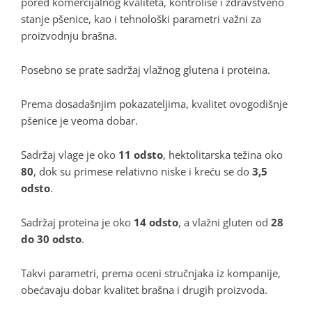
pored komercijalnog kvaliteta, kontroliše i zdravstveno
stanje pšenice, kao i tehnološki parametri važni za
proizvodnju brašna.
Posebno se prate sadržaj vlažnog glutena i proteina.
Prema dosadašnjim pokazateljima, kvalitet ovogodišnje
pšenice je veoma dobar.
Sadržaj vlage je oko
11 odsto
, hektolitarska težina oko
80
, dok su primese relativno niske i kreću se do
3,5
odsto
.
Sadržaj proteina je oko
14 odsto
, a vlažni gluten od
28
do 30 odsto
.
Takvi parametri, prema oceni stručnjaka iz kompanije,
obećavaju dobar kvalitet brašna i drugih proizvoda.