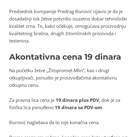
Predsednik kompanije Predrag Đurović izjavio je da je
dosadašnji tok žetve potvrdio izuzetno dobar tehnološki
kvalitet zrna. To, kako očekuje, omogućava proizvodnju
kvalitetnog brašna, drugih žitomlinskih proizvoda i
testenina.
Akontativna cena 19 dinara
Na početku žetve „Žitopromet-Mlin“, kao i drugi
otkupljivači, ponudio je proizvođačima akontativnu
otkupnu cenu.
Za pravna lica cena je
19 dinara plus PDV
, dok je za
fizička lica ponuđeno
19 dinara sa PDV-om
.
Đurović naglašava da to nije konačna cena.