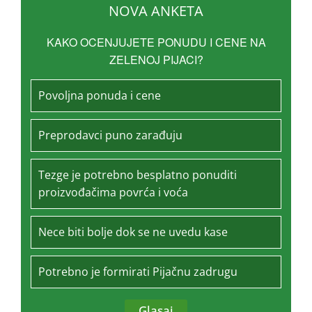
NOVA ANKETA
KAKO OCENJUJETE PONUDU I CENE NA
ZELENOJ PIJACI?
Povoljna ponuda i cene
Preprodavci puno zarađuju
Tezge je potrebno besplatno ponuditi
proizvođačima povrća i voća
Nece biti bolje dok se ne uvedu kase
Potrebno je formirati Pijačnu zadrugu