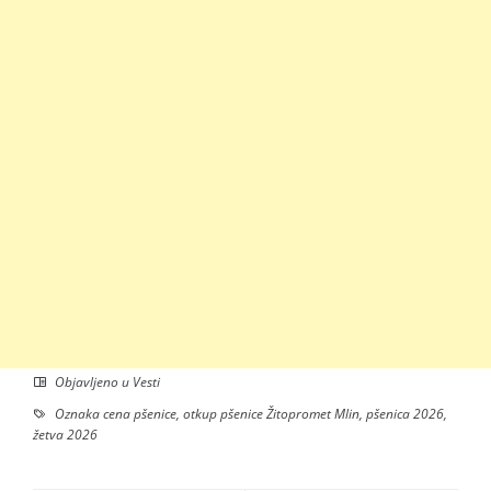
Objavljeno u
Vesti
Oznaka
cena pšenice
,
otkup pšenice Žitopromet Mlin
,
pšenica 2026
,
žetva 2026