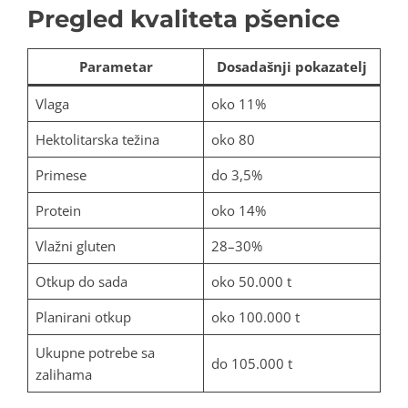
Pregled kvaliteta pšenice
Parametar
Dosadašnji pokazatelj
Vlaga
oko 11%
Hektolitarska težina
oko 80
Primese
do 3,5%
Protein
oko 14%
Vlažni gluten
28–30%
Otkup do sada
oko 50.000 t
Planirani otkup
oko 100.000 t
Ukupne potrebe sa
do 105.000 t
zalihama