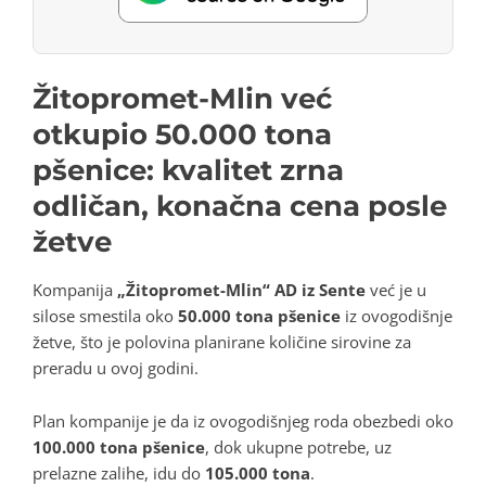
Žitopromet-Mlin već
otkupio 50.000 tona
pšenice: kvalitet zrna
odličan, konačna cena posle
žetve
Kompanija
„Žitopromet-Mlin“ AD iz Sente
već je u
silose smestila oko
50.000 tona pšenice
iz ovogodišnje
žetve, što je polovina planirane količine sirovine za
preradu u ovoj godini.
Plan kompanije je da iz ovogodišnjeg roda obezbedi oko
100.000 tona pšenice
, dok ukupne potrebe, uz
prelazne zalihe, idu do
105.000 tona
.