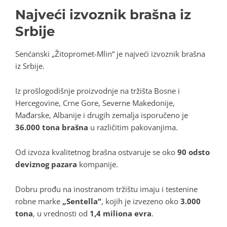
Najveći izvoznik brašna iz
Srbije
Senćanski „Žitopromet-Mlin“ je najveći izvoznik brašna
iz Srbije.
Iz prošlogodišnje proizvodnje na tržišta Bosne i
Hercegovine, Crne Gore, Severne Makedonije,
Mađarske, Albanije i drugih zemalja isporučeno je
36.000 tona brašna
u različitim pakovanjima.
Od izvoza kvalitetnog brašna ostvaruje se oko
90 odsto
deviznog pazara
kompanije.
Dobru prođu na inostranom tržištu imaju i testenine
robne marke
„Sentella“
, kojih je izvezeno oko
3.000
tona
, u vrednosti od
1,4 miliona evra
.