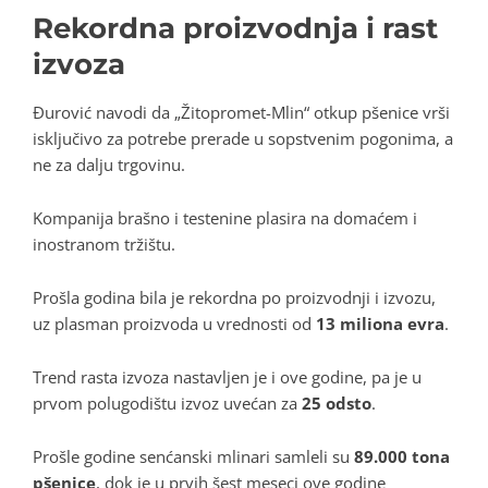
Rekordna proizvodnja i rast
izvoza
Đurović navodi da „Žitopromet-Mlin“ otkup pšenice vrši
isključivo za potrebe prerade u sopstvenim pogonima, a
ne za dalju trgovinu.
Kompanija brašno i testenine plasira na domaćem i
inostranom tržištu.
Prošla godina bila je rekordna po proizvodnji i izvozu,
uz plasman proizvoda u vrednosti od
13 miliona evra
.
Trend rasta izvoza nastavljen je i ove godine, pa je u
prvom polugodištu izvoz uvećan za
25 odsto
.
Prošle godine senćanski mlinari samleli su
89.000 tona
pšenice
, dok je u prvih šest meseci ove godine