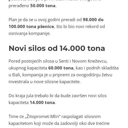
prerađeno
50.000 tona
.
Plan je da se u ovoj godini preradi od
98.000 do
100.000 tona pšenice
, što bi bio novi rekord od
osnivanja kompanije.
Novi silos od 14.000 tona
Pored postojećih silosa u Senti i Novom Kneževcu,
ukupnog kapaciteta
60.000 tona
, kao i podnih skladišta
u Đali, kompanija je u pripremi za ovogodišnju žetvu
investirala u nove silosne kapacitete.
Do kraja jula trebalo bi da bude završen novi silos
kapaciteta
14.000 tona
.
Time će „Žitopromet-Mlin“ raspolagati silosnim
kapacitetom koji može da zadovolji oko dve trećine