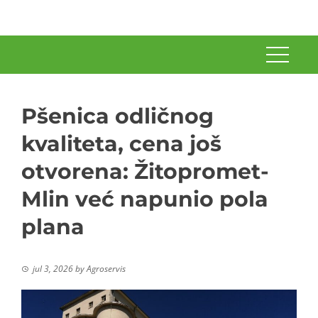
Pšenica odličnog
kvaliteta, cena još
otvorena: Žitopromet-
Mlin već napunio pola
plana
jul 3, 2026
by
Agroservis