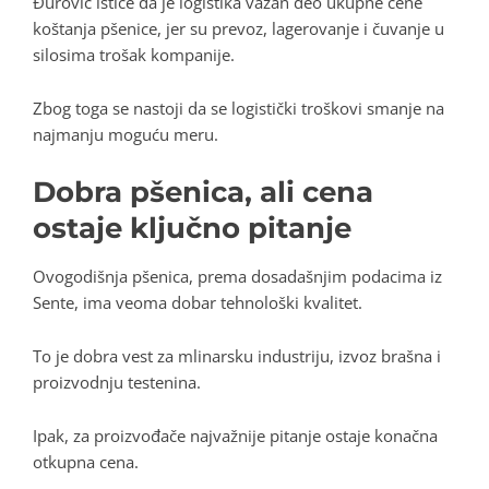
Đurović ističe da je logistika važan deo ukupne cene
koštanja pšenice, jer su prevoz, lagerovanje i čuvanje u
silosima trošak kompanije.
Zbog toga se nastoji da se logistički troškovi smanje na
najmanju moguću meru.
Dobra pšenica, ali cena
ostaje ključno pitanje
Ovogodišnja pšenica, prema dosadašnjim podacima iz
Sente, ima veoma dobar tehnološki kvalitet.
To je dobra vest za mlinarsku industriju, izvoz brašna i
proizvodnju testenina.
Ipak, za proizvođače najvažnije pitanje ostaje konačna
otkupna cena.