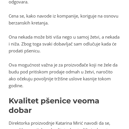
odgovara.
Cena se, kako navode iz kompanije, koriguje na osnovu
berzanskih kretanja.
Ona nekada može biti viša nego u samoj žetvi, a nekada
i niža. Zbog toga svaki dobavljač sam odlučuje kada će
prodati pšenicu.
Ova mogućnost važna je za proizvođače koji ne žele da
budu pod pritiskom prodaje odmah u žetvi, naročito
ako očekuju povoljnije tržišne uslove kasnije tokom
godine.
Kvalitet pšenice veoma
dobar
Direktorka proizvodnje Katarina Mirić navodi da se,