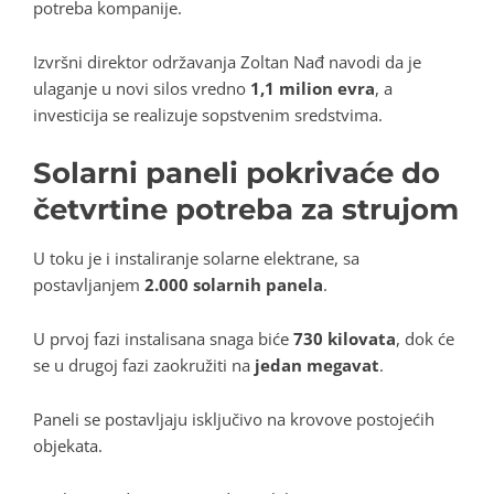
potreba kompanije.
Izvršni direktor održavanja Zoltan Nađ navodi da je
ulaganje u novi silos vredno
1,1 milion evra
, a
investicija se realizuje sopstvenim sredstvima.
Solarni paneli pokrivaće do
četvrtine potreba za strujom
U toku je i instaliranje solarne elektrane, sa
postavljanjem
2.000 solarnih panela
.
U prvoj fazi instalisana snaga biće
730 kilovata
, dok će
se u drugoj fazi zaokružiti na
jedan megavat
.
Paneli se postavljaju isključivo na krovove postojećih
objekata.