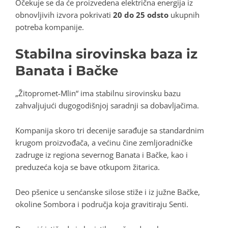
Očekuje se da će proizvedena električna energija iz
obnovljivih izvora pokrivati
20 do 25 odsto
ukupnih
potreba kompanije.
Stabilna sirovinska baza iz
Banata i Bačke
„Žitopromet-Mlin“ ima stabilnu sirovinsku bazu
zahvaljujući dugogodišnjoj saradnji sa dobavljačima.
Kompanija skoro tri decenije sarađuje sa standardnim
krugom proizvođača, a većinu čine zemljoradničke
zadruge iz regiona severnog Banata i Bačke, kao i
preduzeća koja se bave otkupom žitarica.
Deo pšenice u senćanske silose stiže i iz južne Bačke,
okoline Sombora i područja koja gravitiraju Senti.