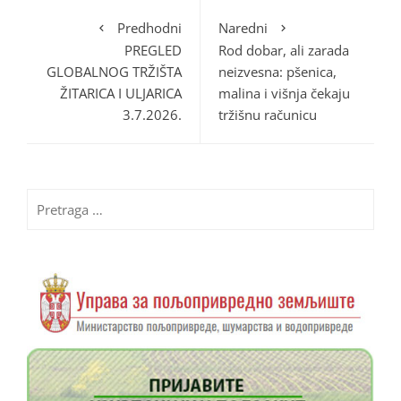
Predhodni
Naredni
PREGLED
Rod dobar, ali zarada
GLOBALNOG TRŽIŠTA
neizvesna: pšenica,
ŽITARICA I ULJARICA
malina i višnja čekaju
3.7.2026.
tržišnu računicu
Pretraga
za: