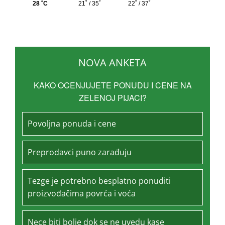
NOVA ANKETA
KAKO OCENJUJETE PONUDU I CENE NA
ZELENOJ PIJACI?
Povoljna ponuda i cene
Preprodavci puno zarađuju
Tezge je potrebno besplatno ponuditi
proizvođačima povrća i voća
Nece biti bolje dok se ne uvedu kase