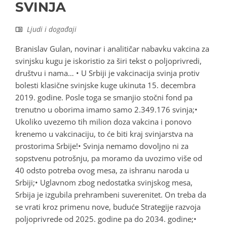
SVINJA
Ljudi i događaji
Branislav Gulan, novinar i analitičar nabavku vakcina za
svinjsku kugu je iskoristio za širi tekst o poljoprivredi,
društvu i nama… • U Srbiji je vakcinacija svinja protiv
bolesti klasične svinjske kuge ukinuta 15. decembra
2019. godine. Posle toga se smanjio stočni fond pa
trenutno u oborima imamo samo 2.349.176 svinja;•
Ukoliko uvezemo tih milion doza vakcina i ponovo
krenemo u vakcinaciju, to će biti kraj svinjarstva na
prostorima Srbije!• Svinja nemamo dovoljno ni za
sopstvenu potrošnju, pa moramo da uvozimo više od
40 odsto potreba ovog mesa, za ishranu naroda u
Srbiji;• Uglavnom zbog nedostatka svinjskog mesa,
Srbija je izgubila prehrambeni suverenitet. On treba da
se vrati kroz primenu nove, buduće Strategije razvoja
poljoprivrede od 2025. godine pa do 2034. godine;•