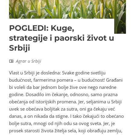
POGLEDI: Kuge,
strategije i paorski život u
Srbiji
Agrar u Srbiji
Vlast u Srbiji je dosledna: Svake godine svetliju
budućnost, farmerima pomera – u budućnost! Građani
bi voleli da bar jednom bolje žive ove nego naredne
godine. Dosadilo im čekanje, odnosno, samo prazna
obećanja od istorijskih promena. Jer, seljanima u Srbiji
uvek se obećava boljitak za sutra, oni ga čekaju već
danas, a on nikada da stigne. I tako čekajući to obećano
bolje sutra, mnogi od njih odu sa ovog sveta. Jer, je
prosek starosti života žitelja sela, koji obrađuju zemlju,