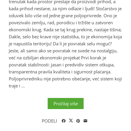
trenutak kada prostor prestaje da proizvodi prihod, a
kada prihod nestane, za njim odlaze i ljudi! Stočarstvo je
oduvek bilo više od jedne grane poljoprivrede. Ono je
povezivalo zemlju, rad, porodicu i tržište u zatvoren
ekonomski krug. Kada se taj krug prekine, nastaje tišina;
Dakle, selo bez krave nije statistika, to je ekonomija koja
je napustila teritoriju! Da li je povratak selu moguć?
Jeste, ali samo ako se povratak ne svede na nostalgiju,
već na ozbiljan ekonomski projekat Prvi korak je
povratak stabilnosti: jasan i predvidiv sistem otkupa,
transparentna pravila kvaliteta i sigurnost plaćanja.
Poljoprivredniku nije potrebno obećanje, već sistem koji
traje i ...
Pročitaj više
PODELI