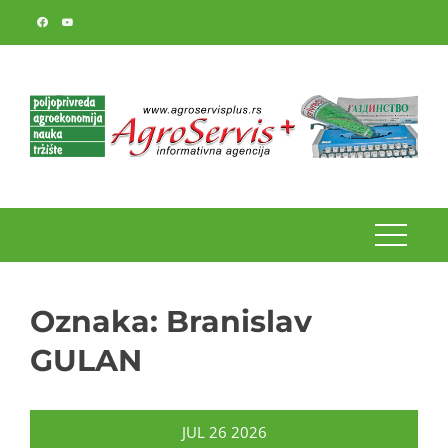
Skip
to
content
Oznaka:
Branislav
GULAN
JUL
26
2026