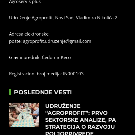
Agroservis plus
Udruženje Agroprofit, Novi Sad, Vladimira Nikolića 2
Adresa elektronske
pošte:
agroprofit.udruzenje@gmail.com
Glavni urednik: Čedomir Keco
Registracioni broj medija: IN000103
POSLEDNJE VESTI
UDRUŽENJE
“AGROPROFIT”: PRVO
SEKTORSKE ANALIZE, PA
STRATEGIJA O RAZVOJU
POLJOPRIVREDE