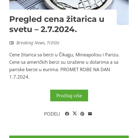
Pregled cena žitarica u
svetu – 2.7.2024.
Breaking News
,
Tržište
Cene žitarica sa berzi u Čikagu, Mineapolisu i Parizu.
Cene sa američkih berzi su izražene u dolarima a sa
pariske berze u eurima. PROMET ROBE NA DAN
1.7.2024.
Pročitaj više
PODELI