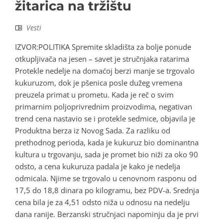
žitarica na tržištu
Vesti
IZVOR:POLITIKA Spremite skladišta za bolje ponude
otkupljivača na jesen – savet je stručnjaka ratarima
Protekle nedelje na domaćoj berzi manje se trgovalo
kukuruzom, dok je pšenica posle dužeg vremena
preuzela primat u prometu. Kada je reč o svim
primarnim poljoprivrednim proizvodima, negativan
trend cena nastavio se i protekle sedmice, objavila je
Produktna berza iz Novog Sada. Za razliku od
prethodnog perioda, kada je kukuruz bio dominantna
kultura u trgovanju, sada je promet bio niži za oko 90
odsto, a cena kukuruza padala je kako je nedelja
odmicala. Njime se trgovalo u cenovnom rasponu od
17,5 do 18,8 dinara po kilogramu, bez PDV-a. Srednja
cena bila je za 4,51 odsto niža u odnosu na nedelju
dana ranije. Berzanski stručnjaci napominju da je prvi