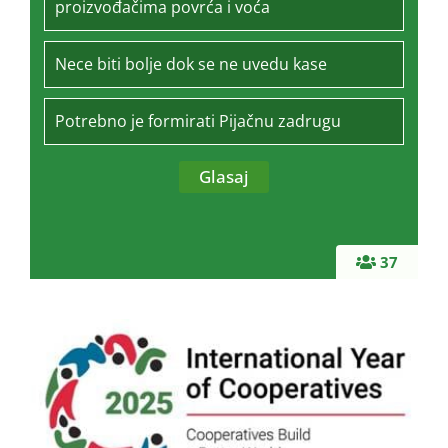
proizvođačima povrća i voća
Nece biti bolje dok se ne uvedu kase
Potrebno je formirati Pijačnu zadrugu
37