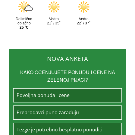
NOVA ANKETA
KAKO OCENJUJETE PONUDU I CENE NA
ZELENOJ PIJACI?
Povoljna ponuda i cene
Preprodavci puno zarađuju
Tezge je potrebno besplatno ponuditi