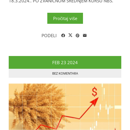
18.3.2024.. PO ZVANIČNOM SREDNJEM KURSU NBS.
Pročitaj više
PODELI
FEB
23
2024
BEZ KOMENTARA