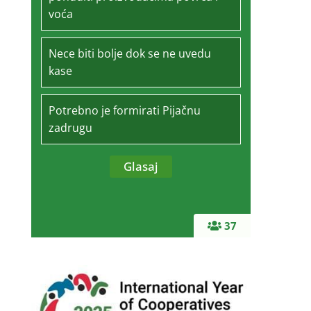
voća
Nece biti bolje dok se ne uvedu
kase
Potrebno je formirati Pijačnu
zadrugu
37