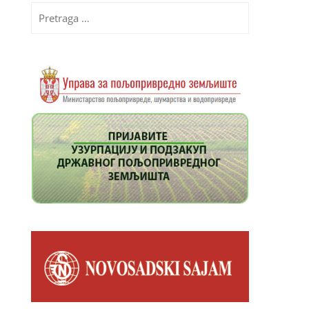
Pretraga
za: