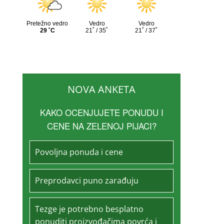
NOVA ANKETA
KAKO OCENJUJETE PONUDU I
CENE NA ZELENOJ PIJACI?
Povoljna ponuda i cene
Preprodavci puno zarađuju
Tezge je potrebno besplatno
ponuditi proizvođačima povrća i