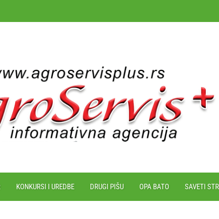
R
KONKURSI I UREDBE
DRUGI PIŠU
OPA BATO
SAVETI ST