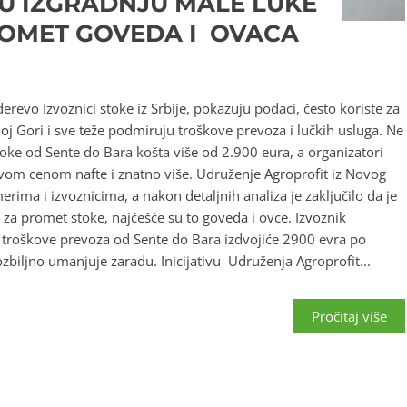
U IZGRADNJU MALE LUKE
OMET GOVEDA I OVACA
revo Izvoznici stoke iz Srbije, pokazuju podaci, često koriste za
oj Gori i sve teže podmiruju troškove prevoza i lučkih usluga. Ne
toke od Sente do Bara košta više od 2.900 eura, a organizatori
ovom cenom nafte i znatno više. Udruženje Agroprofit iz Novog
erima i izvoznicima, a nakon detaljnih analiza je zaključilo da je
za promet stoke, najčešće su to goveda i ovce. Izvoznik
troškove prevoza od Sente do Bara izdvojiće 2900 evra po
iljno umanjuje zaradu. Inicijativu Udruženja Agroprofit...
Pročitaj više