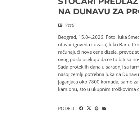
STOČARI PREDLAŽ
NA DUNAVU ZA PR
Vesti
Beograd, 15.04.2026. Foto: luka Smede
utovar (goveda i ovaca) luku Bar u Crn
računajući nove cene dizela, prevoz s
ovog posla očekuju da će to biti sa n
Sada proteklih dana u saradnji sa farm
našoj zemlji potrebna luka na Dunavu 
jaganjaca oko 7800 komada, samo za 
kamionu, što u ukupnim troškovima ozb
PODELI