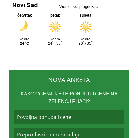
NOVA ANKETA
KAKO OCENJUJETE PONUDU I CENE NA
ZELENOJ PIJACI?
Povoljna ponuda i cene
Preprodavci puno zarađuju