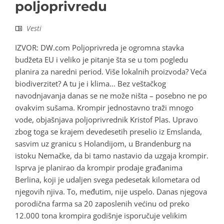
poljoprivredu
Vesti
IZVOR: DW.com Poljoprivreda je ogromna stavka
budžeta EU i veliko je pitanje šta se u tom pogledu
planira za naredni period. Više lokalnih proizvoda? Veća
biodiverzitet? A tu je i klima... Bez veštačkog
navodnjavanja danas se ne može ništa – posebno ne po
ovakvim sušama. Krompir jednostavno traži mnogo
vode, objašnjava poljoprivrednik Kristof Plas. Upravo
zbog toga se krajem devedesetih preselio iz Emslanda,
sasvim uz granicu s Holandijom, u Brandenburg na
istoku Nemačke, da bi tamo nastavio da uzgaja krompir.
Isprva je planirao da krompir prodaje građanima
Berlina, koji je udaljen svega pedesetak kilometara od
njegovih njiva. To, međutim, nije uspelo. Danas njegova
porodična farma sa 20 zaposlenih većinu od preko
12.000 tona krompira godišnje isporučuje velikim