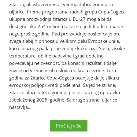
žitarica, ali istovremeno i veoma dobru godinu za
uljarice. Prema prognozama radnih grupa Copa-Cogeca,
ukupna proizvodnja žitarica u EU-27 mogla bi da
dostigne oko 264 miliona tona, što je 6,6 odsto manje
nego prošle godine. Pad proizvodnje posledica je pre
svega slabijih prinosa u velikom delu Evropske unije,
kao i snažnog pada proizvodnje kukuruza. Suša, visoke
temperature, obilne padavine i grad dodatno
povećavaju neizvesnost, pa konačni rezultati i dalje
zavise od vremenskih uslova do kraja sezone. Teža
godina za žitarice Copa-Cogeca ocenjuje da je slika u
evropskoj poljoprivredi podeljena. Sa jedne strane,
žitarice ulaze u težu godinu, posle snažnog oporavka
zabeleženog 2025. godine. Sa druge strane, uljarice
nastavlja...
Pročitaj više