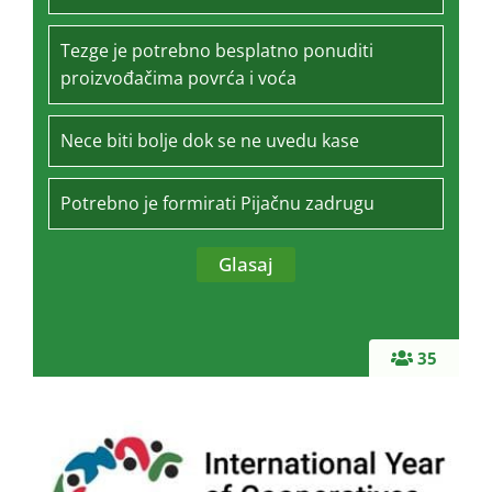
Tezge je potrebno besplatno ponuditi
proizvođačima povrća i voća
Nece biti bolje dok se ne uvedu kase
Potrebno je formirati Pijačnu zadrugu
35