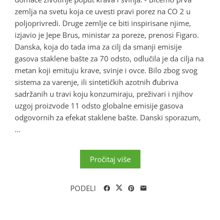
zemlja na svetu koja ce uvesti pravi porez na CO 2 u
poljoprivredi. Druge zemlje ce biti inspirisane njime,
izjavio je Jepe Brus, ministar za poreze, prenosi Figaro.
Danska, koja do tada ima za cilj da smanji emisije
gasova staklene bašte za 70 odsto, odlučila je da cilja na
metan koji emituju krave, svinje i ovce. Bilo zbog svog
sistema za varenje, ili sintetičkih azotnih đubriva
sadržanih u travi koju konzumiraju, preživari i njihov
uzgoj proizvode 11 odsto globalne emisije gasova
odgovornih za efekat staklene bašte. Danski sporazum,
...
Pročitaj više
PODELI