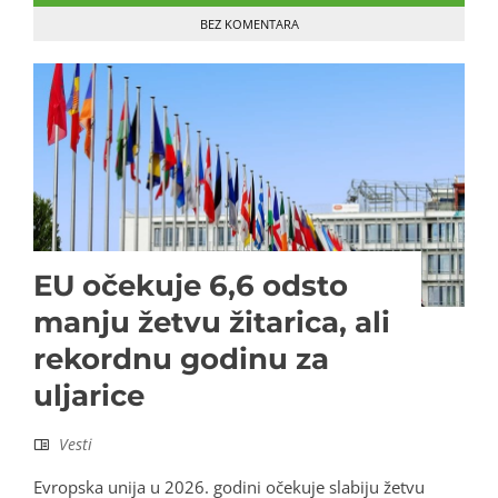
BEZ KOMENTARA
EU očekuje 6,6 odsto
manju žetvu žitarica, ali
rekordnu godinu za
uljarice
Vesti
Evropska unija u 2026. godini očekuje slabiju žetvu