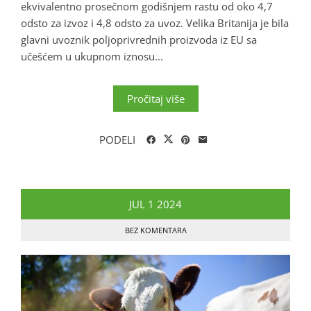
ekvivalentno prosečnom godišnjem rastu od oko 4,7
odsto za izvoz i 4,8 odsto za uvoz. Velika Britanija je bila
glavni uvoznik poljoprivrednih proizvoda iz EU sa
učešćem u ukupnom iznosu...
Pročitaj više
PODELI
JUL
1
2024
BEZ KOMENTARA