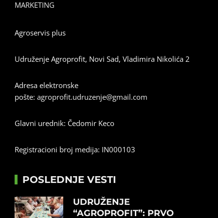
MARKETING
Agroservis plus
Udruženje Agroprofit, Novi Sad, Vladimira Nikolića 2
Adresa elektronske
pošte:
agroprofit.udruzenje@gmail.com
Glavni urednik: Čedomir Keco
Registracioni broj medija: IN000103
POSLEDNJE VESTI
UDRUŽENJE
“AGROPROFIT”: PRVO