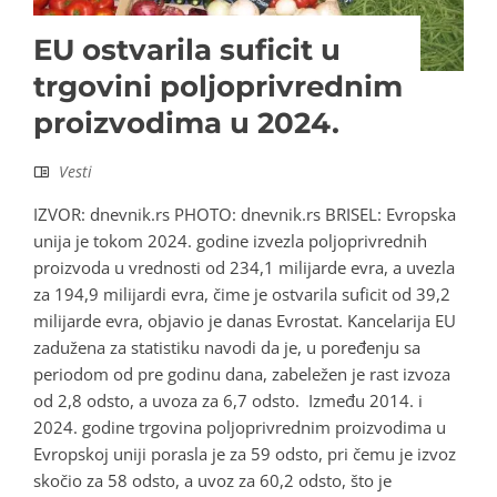
EU ostvarila suficit u
trgovini poljoprivrednim
proizvodima u 2024.
Vesti
IZVOR: dnevnik.rs PHOTO: dnevnik.rs BRISEL: Evropska
unija je tokom 2024. godine izvezla poljoprivrednih
proizvoda u vrednosti od 234,1 milijarde evra, a uvezla
za 194,9 milijardi evra, čime je ostvarila suficit od 39,2
milijarde evra, objavio je danas Evrostat. Kancelarija EU
zadužena za statistiku navodi da je, u poređenju sa
periodom od pre godinu dana, zabeležen je rast izvoza
od 2,8 odsto, a uvoza za 6,7 odsto. Između 2014. i
2024. godine trgovina poljoprivrednim proizvodima u
Evropskoj uniji porasla je za 59 odsto, pri čemu je izvoz
skočio za 58 odsto, a uvoz za 60,2 odsto, što je