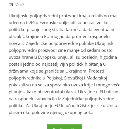
Vesti
Ukrajinski poljoprivredni proizvodi imaju relativno mali
udeo na tržištu Evropske unije, ali su postali veliko
političko pitanje zbog straha farmera da bi eventualni
ulazak Ukrajine u EU mogao da promeni raspodelu
novca iz Zajedničke poljoprivredne politike Ukrajinski
poljoprivredni proizvodi čine manje od sedam odsto
uvoza hrane u Evropsku uniju, ali su poslednjih godina
postali jedno od najosetljivijih političkih pitanja u
državama koje se graniče sa Ukrajinom. Protesti
poljoprivrednika u Poljskoj, Slovačkoj i Mađarskoj
pokazali su da se iza spora oko uvoza krije i mnogo veće
pitanje – kako bi eventualni ulazak Ukrajine u EU uticao
na raspodelu subvencija iz Zajedničke poljoprivredne
politike. Za Ukrajinu je EU ključno tržište, jer se u Uniju
plasira oko polovine njenog ukupnog pol...