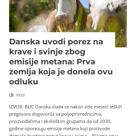
Danska uvodi porez na
krave i svinje zbog
emisije metana: Prva
zemlja koja je donela ovu
odluku
Vesti
IZVOR: BLIC Danska vlada se nakon više meseci teških
pregovora dogovorila sa poljoprivrednicima,
proizvođačima i ekološkim grupama da od 2030.
godine oporezuju emisije metana koji proizvode
domaće životinje poput krava i svinja. - Bićemo prva