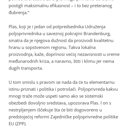
postigli maksimalnu efikasnost – i to bez preteranog
đubrenja.“
Plas, koji je i jedan od potpredsednika Udruženja
poljoprivrednika u saveznoj pokrajini Brandenburg,
smatra da je njegova dužnost da proizvodi kvalitetnu
hranu u sopstvenom regionu. Takva lokalna
proizvodnja, kaže, doprinosi većoj nezavisnosti u vreme
međunarodnih kriza, a naravno, štiti i klimu jer nema
dugih transporta.
U tom smislu s pravom se nada da će tu elementarnu
istinu priznati i politika i potrošači. Poljoprivreda kakvu
mnogi traže može uspeti samo ako se sistemski
obezbedi dovoljno sredstava, upozorava Plas. I on s
nestrpljenjem iščekuje šta će biti dogovoreno u
predstojećoj reformi Zajedničke poljoprivredne politike
EU (ZPP).