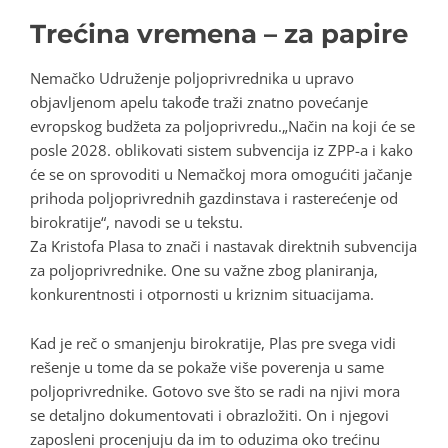
Tre
ć
ina vremena – za papire
Nemačko Udruženje poljoprivrednika u upravo
objavljenom apelu takođe traži znatno povećanje
evropskog budžeta za poljoprivredu.„Način na koji će se
posle 2028. oblikovati sistem subvencija iz ZPP-a i kako
će se on sprovoditi u Nemačkoj mora omogućiti jačanje
prihoda poljoprivrednih gazdinstava i rasterećenje od
birokratije“, navodi se u tekstu.
Za Kristofa Plasa to znači i nastavak direktnih subvencija
za poljoprivrednike. One su važne zbog planiranja,
konkurentnosti i otpornosti u kriznim situacijama.
Kad je reč o smanjenju birokratije, Plas pre svega vidi
rešenje u tome da se pokaže više poverenja u same
poljoprivrednike. Gotovo sve što se radi na njivi mora
se detaljno dokumentovati i obrazložiti. On i njegovi
zaposleni procenjuju da im to oduzima oko trećinu