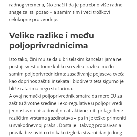
radnog vremena, što znači i da je potrebno više radne
snage za isti posao – a samim tim i veći troškovi
celokupne proizvodnje.
Velike razlike i me
đ
u
poljoprivrednicima
Isto tako, čini mu se da u briselskim kancelarijama ne
postoji svest o tome koliko su velike razlike među
samim poljoprivrednicima: zasađivanje pojaseva cveća
kao doprinos zaštiti insekata i biodiverziteta sigurno je
bliže ratarima nego stočarima.
A ovaj nemački poljoprivrednik smatra da mere
EU
za
zaštitu životne sredine i eko-regulative u poljoprivredi
jednostavno nisu dovoljno atraktivne, niti prilagođene
različitim vrstama gazdinstava – pa ih je teško primeniti
u svakodnevnoj praksi. Dosta je i takvog propisivanja
pravila bez uvida u to kako izgleda stvarni dan jednog