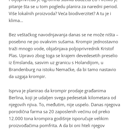
pitanje šta se u tom pogledu planira za naredni period.
Više lokalnih proizvoda? Veća biodiverzitet? A tu je i
klima…
Bez veštačkog navodnjavanja danas se ne može ništa –
posebno ne po ovakvim sušama. Krompir jednostavno
traži mnogo vode, objašnjava poljoprivrednik Kristof
Plas. Upravo zbog toga se krajem devedesetih preselio
iz Emslanda, sasvim uz granicu s Holandijom, u
Brandenburg na istoku
Nemačke
, da bi tamo nastavio
da uzgaja krompir.
Isprva je planirao da krompir prodaje građanima
Berlina, koji je udaljen svega pedesetak kilometara od
njegovih njiva. To, međutim, nije uspelo. Danas njegova
porodična farma sa 20 zaposlenih većinu od preko
12.000 tona krompira godišnje isporučuje velikim
proizvođačima pomfrita. A da bi oni hteli njegov