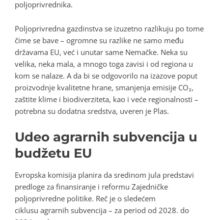
poljoprivrednika.
Poljoprivredna gazdinstva se izuzetno razlikuju po tome
čime se bave – ogromne su razlike ne samo među
državama EU, već i unutar same Nemačke. Neka su
velika, neka mala, a mnogo toga zavisi i od regiona u
kom se nalaze. A da bi se odgovorilo na izazove poput
proizvodnje kvalitetne hrane, smanjenja emisije CO₂,
zaštite klime i biodiverziteta, kao i veće regionalnosti –
potrebna su dodatna sredstva, uveren je Plas.
Udeo agrarnih subvencija u
budžetu EU
Evropska komisija planira da sredinom jula predstavi
predloge za finansiranje i reformu Zajedničke
poljoprivredne politike. Reč je o sledećem
ciklusu
agrarnih subvencija
– za period od 2028. do