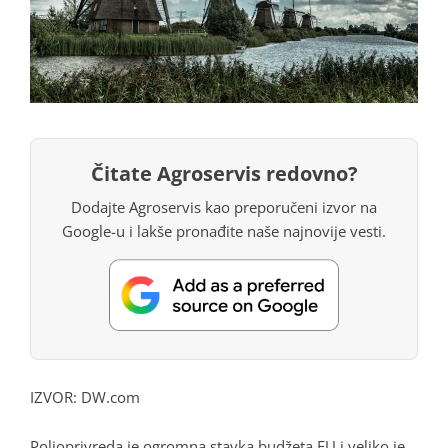
Čitate Agroservis redovno?
Dodajte Agroservis kao preporučeni izvor na
Google-u i lakše pronađite naše najnovije vesti.
IZVOR:
DW.com
Poljoprivreda je ogromna stavka budžeta EU i veliko je