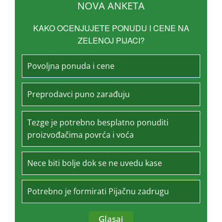
NOVA ANKETA
KAKO OCENJUJETE PONUDU I CENE NA
ZELENOJ PIJACI?
Povoljna ponuda i cene
Preprodavci puno zarađuju
Tezge je potrebno besplatno ponuditi
proizvođačima povrća i voća
Nece biti bolje dok se ne uvedu kase
Potrebno je formirati Pijačnu zadrugu