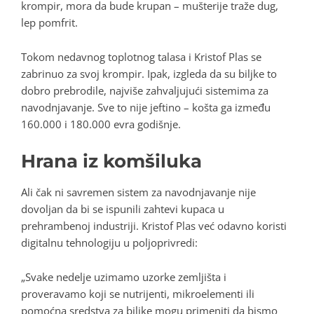
krompir, mora da bude krupan – mušterije traže dug,
lep pomfrit.
Tokom nedavnog toplotnog talasa i Kristof Plas se
zabrinuo za svoj krompir. Ipak, izgleda da su biljke to
dobro prebrodile, najviše zahvaljujući sistemima za
navodnjavanje. Sve to nije jeftino – košta ga između
160.000 i 180.000 evra godišnje.
Hrana iz komšiluka
Ali čak ni savremen sistem za navodnjavanje nije
dovoljan da bi se ispunili zahtevi kupaca u
prehrambenoj industriji. Kristof Plas već odavno koristi
digitalnu tehnologiju u poljoprivredi:
„Svake nedelje uzimamo uzorke zemljišta i
proveravamo koji se nutrijenti, mikroelementi ili
pomoćna sredstva za biljke mogu primeniti da bismo