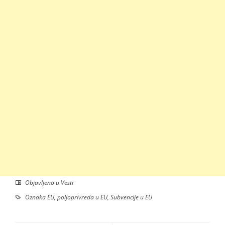
Objavljeno u
Vesti
Oznaka
EU
,
poljoprivreda u EU
,
Subvencije u EU