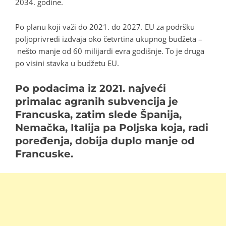
2034. godine.
Po planu koji važi do 2021. do 2027. EU za podršku
poljoprivredi izdvaja oko četvrtina ukupnog budžeta –
nešto manje od 60 milijardi evra godišnje. To je druga
po visini stavka u budžetu EU.
Po podacima iz 2021. najveći
primalac agranih subvencija je
Francuska, zatim slede Španija,
Nemačka, Italija pa Poljska koja, radi
poređenja, dobija duplo manje od
Francuske.