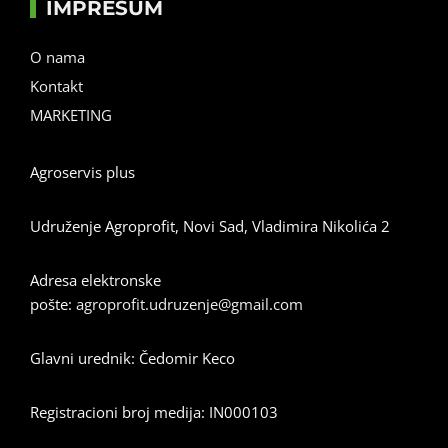
IMPRESUM
O nama
Kontakt
MARKETING
Agroservis plus
Udruženje Agroprofit, Novi Sad, Vladimira Nikolića 2
Adresa elektronske
pošte:
agroprofit.udruzenje@gmail.com
Glavni urednik: Čedomir Keco
Registracioni broj medija: IN000103