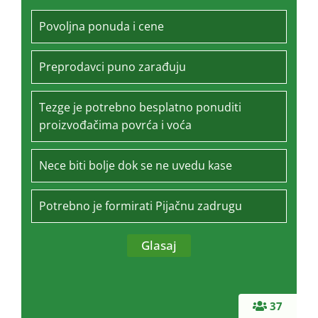
Povoljna ponuda i cene
Preprodavci puno zarađuju
Tezge je potrebno besplatno ponuditi
proizvođačima povrća i voća
Nece biti bolje dok se ne uvedu kase
Potrebno je formirati Pijačnu zadrugu
37