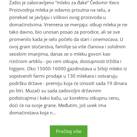
Zašto je zaboravljeno “mleko za đake” Čedomir Keco
Proizvodnja mleka je odavno prisutna na selu, a
ponekad se javljaju i viškovi ovog proizvoda u
domaćinstvima. Vremena se menjaju: otkup mleka je ne
tako davno, bio unosan posao za porodice, ali se sve
promenilo kada je selo počelo da stari i onemoćava. U
ovoj grani stočarstva, familije sa više članova i solidnim
seoskim imanjima, danas se o mleku govori kao
rizičnom artiklu - po ceni otkupa, dostupnosti tržišta i
higijeni. Oko 15000-16000 gazdinstava u Srbiji mleko iz
sopstvenih farmi prodaje u 130 mlekara i ostvaruju
podršku države - premiju koja će iznositi sada 19 dinara
po litri. Muzači su sada zadovoljni državnim
podsticajima i kako kažu, uz korektnu otkupnu cenu,
doći će na svoje grane. Međutim, još uvek ima
domaćinstava koja n...
Pročitaj više