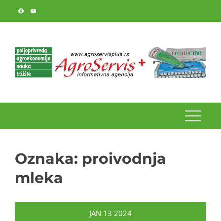
Skip
to
content
Oznaka:
proivodnja
mleka
JAN
13
2024