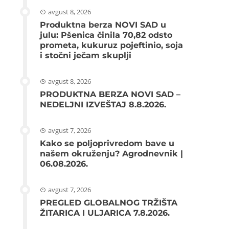
avgust 8, 2026
Produktna berza NOVI SAD u
julu: Pšenica činila 70,82 odsto
prometa, kukuruz pojeftinio, soja
i stočni ječam skuplji
avgust 8, 2026
PRODUKTNA BERZA NOVI SAD –
NEDELJNI IZVEŠTAJ 8.8.2026.
avgust 7, 2026
Kako se poljoprivredom bave u
našem okruženju? Agrodnevnik |
06.08.2026.
avgust 7, 2026
PREGLED GLOBALNOG TRŽIŠTA
ŽITARICA I ULJARICA 7.8.2026.