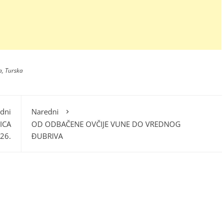
a
,
Turska
dni
Naredni
ICA
OD ODBAČENE OVČIJE VUNE DO VREDNOG
26.
ĐUBRIVA