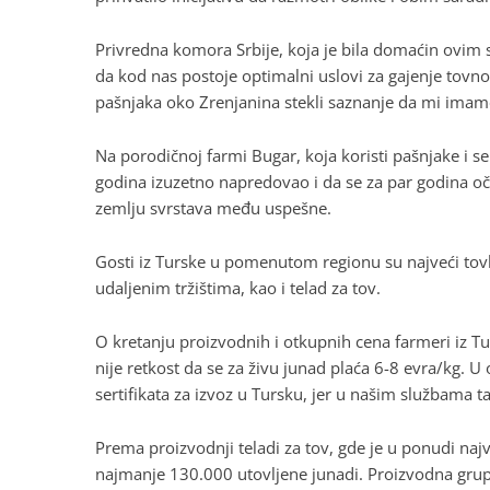
Privredna komora Srbije, koja je bila domaćin ovim s
da kod nas postoje optimalni uslovi za gajenje tovno
pašnjaka oko Zrenjanina stekli saznanje da mi ima
Na porodičnoj farmi Bugar, koja koristi pašnjake i se
godina izuzetno napredovao i da se za par godina o
zemlju svrstava među uspešne.
Gosti iz Turske u pomenutom regionu su najveći tov
udaljenim tržištima, kao i telad za tov.
O kretanju proizvodnih i otkupnih cena farmeri iz T
nije retkost da se za živu junad plaća 6-8 evra/kg. 
sertifikata za izvoz u Tursku, jer u našim službama t
Prema proizvodnji teladi za tov, gde je u ponudi naj
najmanje 130.000 utovljene junadi. Proizvodna grupa