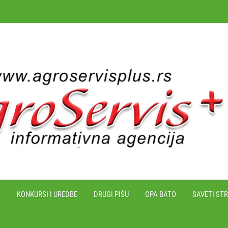
R
KONKURSI I UREDBE
DRUGI PIŠU
OPA BATO
SAVETI ST