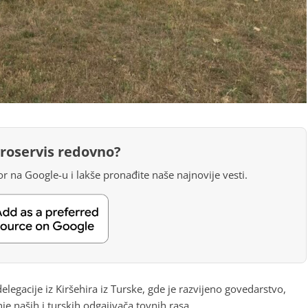
groservis redovno?
r na Google-u i lakše pronađite naše najnovije vesti.
legacije iz Kiršehira iz Turske, gde je razvijeno govedarstvo,
nje naših i turskih odgajivača tovnih rasa.