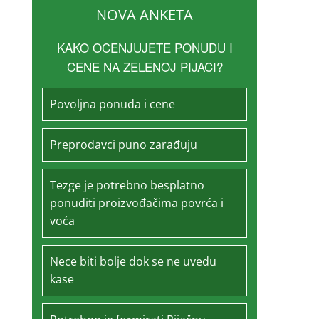
NOVA ANKETA
KAKO OCENJUJETE PONUDU I
CENE NA ZELENOJ PIJACI?
Povoljna ponuda i cene
Preprodavci puno zarađuju
Tezge je potrebno besplatno
ponuditi proizvođačima povrća i
voća
Nece biti bolje dok se ne uvedu
kase