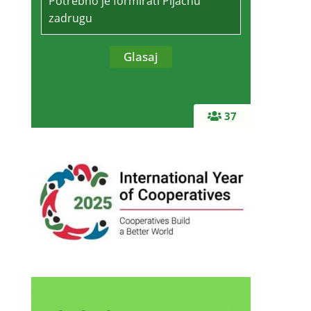
Potrebno je formirati Pijačnu
zadrugu
37