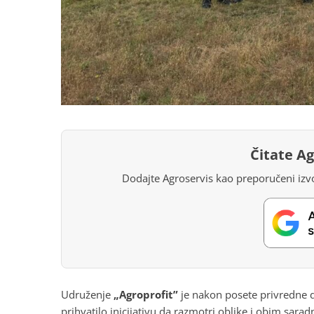
Čitate A
Dodajte Agroservis kao preporučeni izvo
Udruženje
„Agroprofit”
je nakon posete privredne de
prihvatilo inicijativu da razmotri oblike i obim sarad