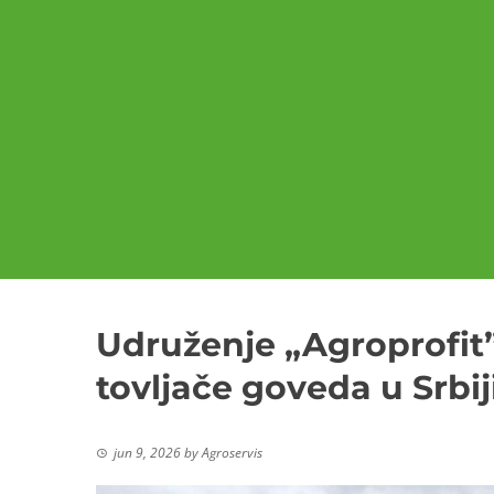
Udruženje „Agroprofit”
tovljače goveda u Srbij
jun 9, 2026
by
Agroservis