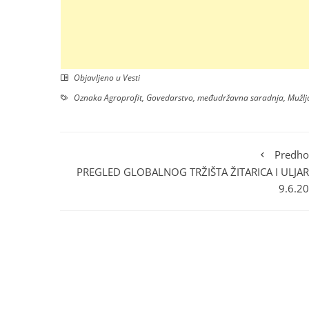
Objavljeno u
Vesti
Oznaka
Agroprofit
,
Govedarstvo
,
međudržavna saradnja
,
Mužlj
Predho
PREGLED GLOBALNOG TRŽIŠTA ŽITARICA I ULJAR
9.6.20