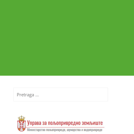
Pretraga
za: