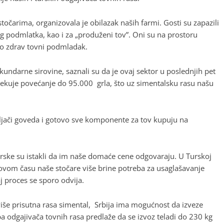
točarima, organizovala je obilazak naših farmi. Gosti su zapazili
g podmlatka, kao i za „produženi tov”. Oni su na prostoru
mo zdrav tovni podmladak.
kundarne sirovine, saznali su da je ovaj sektor u poslednjih pet
čekuje povećanje do 95.000 grla, što uz simentalsku rasu našu
ljači goveda i gotovo sve komponente za tov kupuju na
urske su istakli da im naše domaće cene odgovaraju. U Turskoj
U ovom času naše stočare više brine potreba za usaglašavanje
aj proces se sporo odvija.
više prisutna rasa simental, Srbija ima mogućnost da izveze
 odgajivača tovnih rasa predlaže da se izvoz teladi do 230 kg