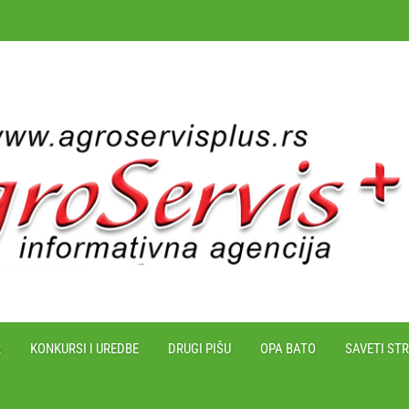
R
KONKURSI I UREDBE
DRUGI PIŠU
OPA BATO
SAVETI ST