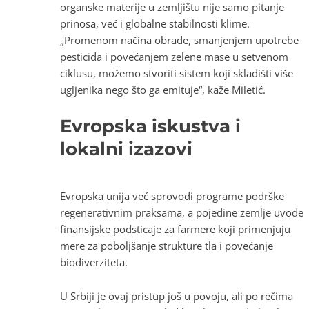
organske materije u zemljištu nije samo pitanje
prinosa, već i globalne stabilnosti klime.
„Promenom načina obrade, smanjenjem upotrebe
pesticida i povećanjem zelene mase u setvenom
ciklusu, možemo stvoriti sistem koji skladišti više
ugljenika nego što ga emituje“, kaže Miletić.
Evropska iskustva i
lokalni izazovi
Evropska unija već sprovodi programe podrške
regenerativnim praksama, a pojedine zemlje uvode
finansijske podsticaje za farmere koji primenjuju
mere za poboljšanje strukture tla i povećanje
biodiverziteta.
U Srbiji je ovaj pristup još u povoju, ali po rečima