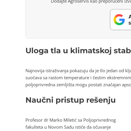
Dodajte Agroservis kao preporučeni izvo
Uloga tla u klimatskoj stab
Najnovija istraživanja pokazuju da je tlo jedan od k
suočava sa rastom temperature i čestim ekstremnim
poljoprivredna zemljišta mogu postati značajan apso
Naučni pristup rešenju
Profesor dr Marko Miletić sa Poljoprivrednog
fakulteta u Novom Sadu ističe da očuvanje