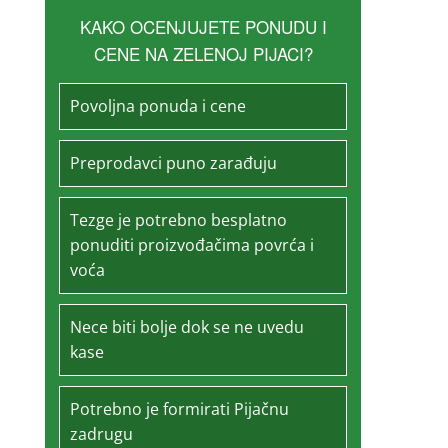
KAKO OCENJUJETE PONUDU I
CENE NA ZELENOJ PIJACI?
Povoljna ponuda i cene
Preprodavci puno zarađuju
Tezge je potrebno besplatno
ponuditi proizvođačima povrća i
voća
Nece biti bolje dok se ne uvedu
kase
Potrebno je formirati Pijačnu
zadrugu