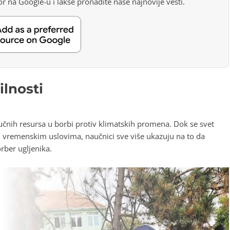
r na Google-u i lakše pronađite naše najnovije vesti.
ilnosti
ljučnih resursa u borbi protiv klimatskih promena. Dok se svet
 vremenskim uslovima, naučnici sve više ukazuju na to da
rber ugljenika.