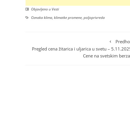
Objavljeno u
Vesti
Oznaka
klima
,
klimatke promene
,
poljoprivreda
Predho
Pregled cena žitarica i uljarica u svetu – 5.11.202
Cene na svetskim berz