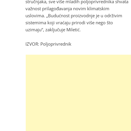
stručnjaka, sve više mladih poljoprivrednika shvata
važnost prilagođavanja novim klimatskim
uslovima. „Budućnost proizvodnje je u održivim
sistemima koji vraćaju prirodi više nego što
uzimaju“, zaključuje Miletić.
IZVOR: Poljoprivrednik