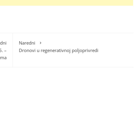
dni
Naredni
5. –
Dronovi u regenerativnoj poljoprivredi
ama