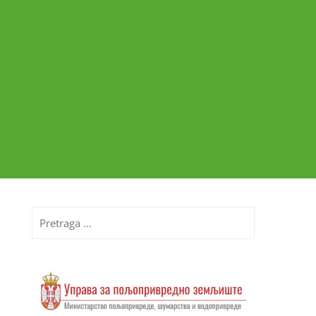
Pretraga
za: