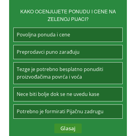
KAKO OCENJUJETE PONUDU I CENE NA
ZELENOJ PIJACI?
Povoljna ponuda i cene
Preprodavci puno zarađuju
Tezge je potrebno besplatno ponuditi
proizvođačima povrća i voća
Nece biti bolje dok se ne uvedu kase
Potrebno je formirati Pijačnu zadrugu