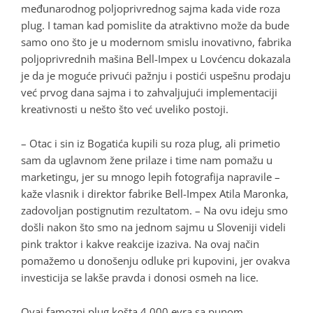
međunarodnog poljoprivrednog sajma kada vide roza
plug. I taman kad pomislite da atraktivno može da bude
samo ono što je u modernom smislu inovativno, fabrika
poljoprivrednih mašina Bell-Impex u Lovćencu dokazala
je da je moguće privući pažnju i postići uspešnu prodaju
već prvog dana sajma i to zahvaljujući implementaciji
kreativnosti u nešto što već uveliko postoji.
– Otac i sin iz Bogatića kupili su roza plug, ali primetio
sam da uglavnom žene prilaze i time nam pomažu u
marketingu, jer su mnogo lepih fotografija napravile –
kaže vlasnik i direktor fabrike Bell-Impex Atila Maronka,
zadovoljan postignutim rezultatom. – Na ovu ideju smo
došli nakon što smo na jednom sajmu u Sloveniji videli
pink traktor i kakve reakcije izaziva. Na ovaj način
pomažemo u donošenju odluke pri kupovini, jer ovakva
investicija se lakše pravda i donosi osmeh na lice.
Ovaj famozni plug košta 4.000 evra sa punom