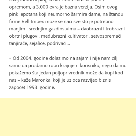
opremom, a 3.000 evra je bazna verzija. Osim ovog
pink lepotana koji neumorno šarmira dame, na štandu
firme Bell-Impex može se naći sve što je potrebno
manjim i srednjim gazdinstvima – dvobrazni i trobrazni
obrtni plugovi, međubrazni kultivatori, setvospremači,
tanjirače, sejalice, podrivači…
– Od 2004. godine dolazimo na sajam i nije nam cilj
samo da prodamo robu krajnjem korisniku, nego da mu
pokažemo šta jedan poljoprivrednik može da kupi kod
nas – kaže Maronka, koji je uz oca razvijao biznis
započet 1993. godine.