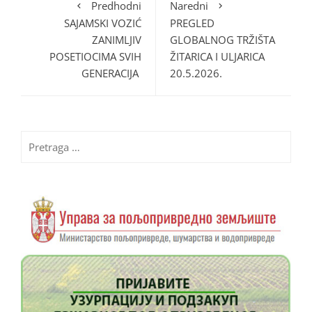
Predhodni
Naredni
SAJAMSKI VOZIĆ
PREGLED
ZANIMLJIV
GLOBALNOG TRŽIŠTA
POSETIOCIMA SVIH
ŽITARICA I ULJARICA
GENERACIJA
20.5.2026.
Pretraga
za: