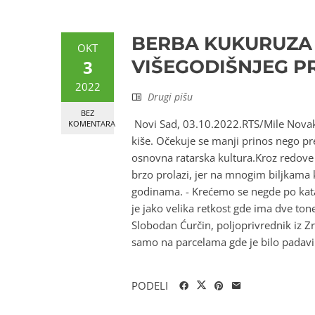
BERBA KUKURUZA 
OKT
3
VIŠEGODIŠNJEG P
2022
Drugi pišu
BEZ
Novi Sad, 03.10.2022.RTS/Mile Novakov
KOMENTARA
kiše. Očekuje se manji prinos nego pr
osnovna ratarska kultura.Kroz redov
brzo prolazi, jer na mnogim biljkama
godinama. - Krećemo se negde po kat
je jako velika retkost gde ima dve ton
Slobodan Ćurčin, poljoprivrednik iz Zre
samo na parcelama gde je bilo padavina
PODELI