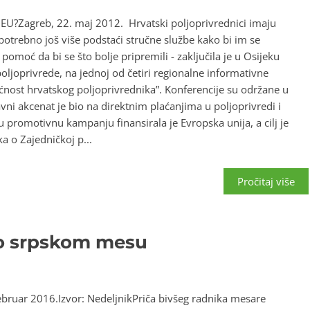
Zagreb, 22. maj 2012. Hrvatski poljoprivre­dnici imaju
po­trebno još više po­dstaći stručne službe kako bi im se
oć da bi se što bolje pripremili - zaključila je u Osi­jeku
ljoprivrede, na jednoj od četiri regionalne informativ­ne
ćnost hrvatskog poljoprivrednika”. Konferencije su održane u
lavni akcenat je bio na direktnim plaćanjima u po­ljoprivredi i
promotivnu kampanju fi­nansirala je Evropska unija, a cilj je
a o Zajedničkoj p...
Pročitaj više
a o srpskom mesu
ruar 2016.Izvor: NedeljnikPriča bivšeg radnika mesare