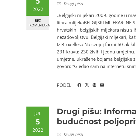
5
Drugi pišu
2022
„Belgijski mljekari 2009. godine u ma
BEZ
litara mlijekaBELGIJSKI MLJEKAR: NE
KOMENTARA
hrvatskih i belgijskih mljekara nisu 
nezadovoljstvu. Belgijski mljekari, ka
Iz Bruxellesa Na svojoj farmi 60-ak k
231 kravu: 230 živih i jednu umjetnu
umjetne, ukrašene bojama belgijske zas
govori: “Gledao sam na internetu snim
PODELI
Drugi pišu: Inform
JUL
5
budućnost poljopr
2022
Drugi pišu