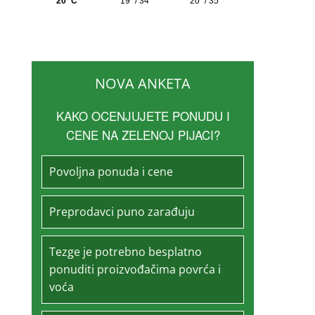
NOVA ANKETA
KAKO OCENJUJETE PONUDU I
CENE NA ZELENOJ PIJACI?
Povoljna ponuda i cene
Preprodavci puno zarađuju
Tezge je potrebno besplatno
ponuditi proizvođačima povrća i
voća