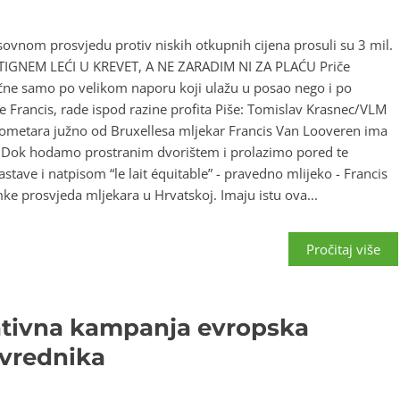
sovnom prosvjedu protiv niskih otkupnih cijena prosuli su 3 mil.
 STIGNEM LEĆI U KREVET, A NE ZARADIM NI ZA PLAĆU Priče
slične samo po velikom naporu koji ulažu u posao nego i po
že Francis, rade ispod razine profita Piše: Tomislav Krasnec/VLM
ilometara južno od Bruxellesa mljekar Francis Van Looveren ima
. Dok hodamo prostranim dvorištem i prolazimo pored te
tave i natpisom “le lait équitable” - pravedno mlijeko - Francis
ke prosvjeda mljekara u Hrvatskoj. Imaju istu ova...
Pročitaj više
ativna kampanja evropska
ivrednika