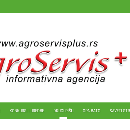
R
KONKURSI I UREDBE
DRUGI PIŠU
OPA BATO
SAVETI ST