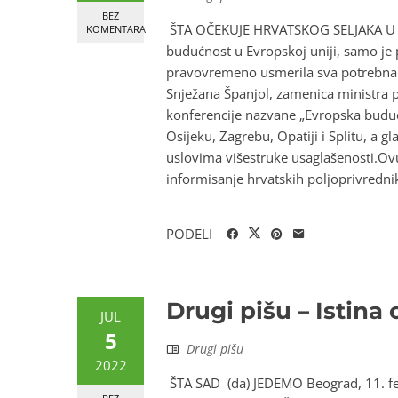
BEZ
ŠTA OČEKUJE HRVATSKOG SELJAKA U EU?
KOMENTARA
buduć­nost u Evropskoj uniji, samo je 
pravovremeno usmerila sva potrebna pom
Snježana Španjol, zamenica ministra po
konferencije nazvane „Evrop­ska budu
Osijeku, Zagrebu, Opa­tiji i Splitu, a g
uslovima višestruke usaglašenosti.Ovu 
informisanje hrvatskih poljoprivrednik
PODELI
Drugi pišu – Istin
JUL
5
Drugi pišu
2022
ŠTA SAD (da) JEDEMO Beograd, 11. feb