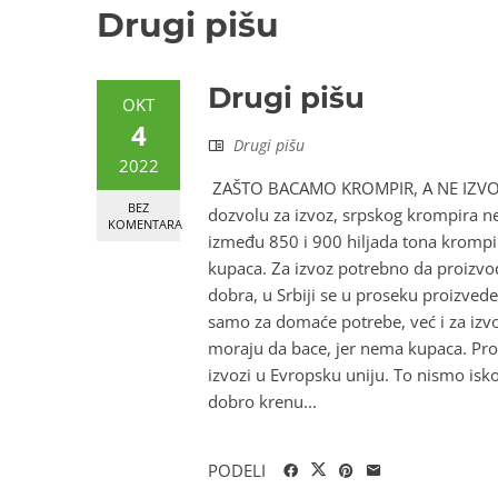
Drugi pišu
Drugi pišu
OKT
4
Drugi pišu
2022
ZAŠTO BACAMO KROMPIR, A NE IZVOZ
BEZ
dozvolu za izvoz, srpskog krompira n
KOMENTARA
između 850 i 900 hiljada tona krompi
kupaca. Za izvoz potrebno da proizvo
dobra, u Srbiji se u proseku proizved
samo za domaće potrebe, već i za izv
moraju da bace, jer nema kupaca. Proš
izvozi u Evropsku uniju. To nismo isko
dobro krenu...
PODELI