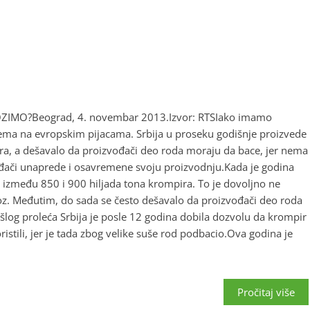
IMO?Beograd, 4. novembar 2013.Izvor: RTSIako imamo
ema na evropskim pijacama. Srbija u proseku godišnje proizvede
ra, a dešavalo da proizvođači deo roda moraju da bace, jer nema
đači unaprede i osavremene svoju proizvodnju.Kada je godina
e između 850 i 900 hiljada tona krompira. To je dovoljno ne
oz. Međutim, do sada se često dešavalo da proizvođači deo roda
log proleća Srbija je posle 12 godina dobila dozvolu da krompir
ristili, jer je tada zbog velike suše rod podbacio.Ova godina je
Pročitaj više