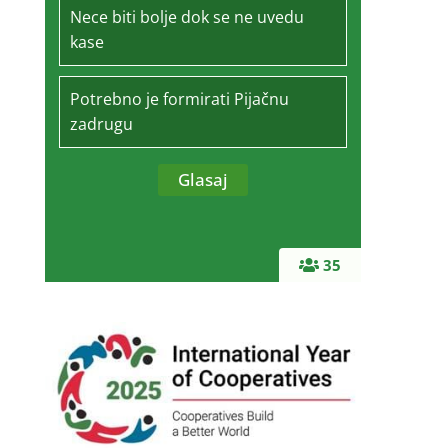
Nece biti bolje dok se ne uvedu
kase
Potrebno je formirati Pijačnu
zadrugu
35