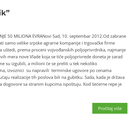
ik”
E 50 MILIONA EVRANovi Sad, 10. septembar 2012.Od zabrane
imati samo velike srpske agrarne kompanije i trgovačke firme
da uštedi, prema proceni vojvođanskih poljoprivrdnika, najmanje
rvih mera nove Vlade koja se tiče poljoprivrede doneta je zarad
e su izgubili, a milioni će se preliti u tek nekoliko
ama, izvoznici su napravili terminske ugovore po cenama
čaju realizacije tih poslova bili na gubitku. Sada, kada je država
da dogovore sa stranim kupcima ispoštuju. Kod šećerne repe je
Pročitaj više