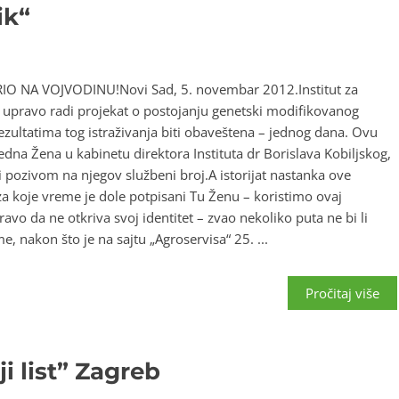
ik“
 NA VOJVODINU!Novi Sad, 5. novembar 2012.Institut za
 upravo radi projekat o postojanju genetski modifikovanog
ezultatima tog istraživanja biti obaveštena – jednog dana. Ovu
Jedna Žena u kabinetu direktora Instituta dr Borislava Kobiljskog,
pozivom na njegov službeni broj.A istorijat nastanka ove
za koje vreme je dole potpisani Tu Ženu – koristimo ovaj
ravo da ne otkriva svoj identitet – zvao nekoliko puta ne bi li
, nakon što je na sajtu „Agroservisa“ 25. ...
Pročitaj više
i list” Zagreb