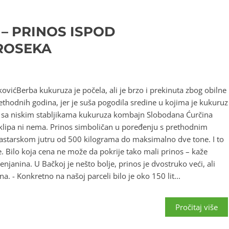
– PRINOS ISPOD
ROSEKA
ićBerba kukuruza je počela, ali je brzo i prekinuta zbog obilne
ethodnih godina, jer je suša pogodila sredine u kojima je kukuruz
e sa niskim stabljikama kukuruza kombajn Slobodana Ćurčina
 klipa ni nema. Prinos simboličan u poređenju s prethodnim
astarskom jutru od 500 kilograma do maksimalno dve tone. I to
e. Bilo koja cena ne može da pokrije tako mali prinos – kaže
njanina. U Bačkoj je nešto bolje, prinos je dvostruko veći, ali
. - Konkretno na našoj parceli bilo je oko 150 lit...
Pročitaj više