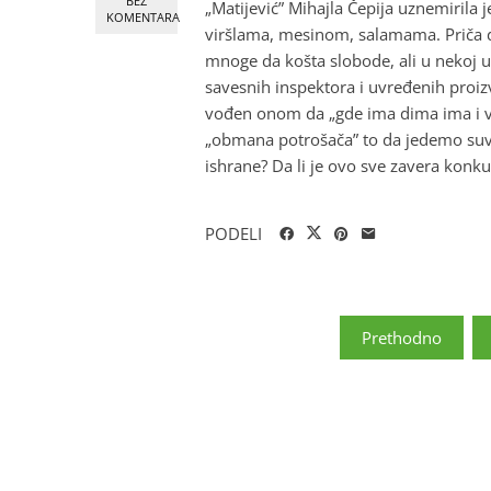
BEZ
„Matijević” Mihajla Čepija uznemirila
KOMENTARA
viršlama, mesinom, salamama. Priča 
mnoge da košta slobode, ali u nekoj u
savesnih inspektora i uvređenih proi
vođen onom da „gde ima dima ima i vatre
„obmana potrošača” to da jedemo suvi 
ishrane? Da li je ovo sve zavera konkure
PODELI
Paginacija
Prethodno
članaka