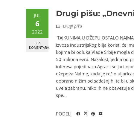
Drugi pišu: „Dnevn
JUL
6
Drugi pišu
2022
TAJKUNIMA U DŽEPU OSTALO NAJMANJ
BEZ
izvoza industrijskog bilja koristi će 
KOMENTARA
kojima bi odluka Vlade Srbije mogla 
50 miliona evra. Nažalost, jedna od p
interesa pojedinaca.Agrar i seljaci njom
džepova.Naime, kada je reč o uljaric
dobrano nižim od sadašnjih, te bi u slu
uvela zabranu, niko ih ne obavezuje 
spe...
PODELI