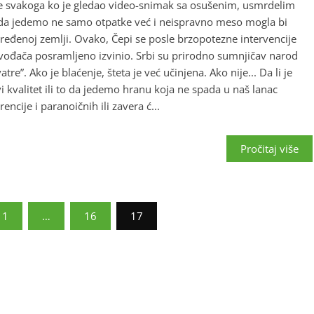
 je svakoga ko je gledao video-snimak sa osušenim, usmrdelim
da jedemo ne samo otpatke već i neispravno meso mogla bi
ređenoj zemlji. Ovako, Čepi se posle brzopotezne intervencije
zvođača posramljeno izvinio. Srbi su prirodno sumnjičav narod
”. Ako je blaćenje, šteta je već učinjena. Ako nije... Da li je
kvalitet ili to da jedemo hranu koja ne spada u naš lanac
ncije i paranoičnih ili zavera ć...
Pročitaj više
1
…
16
17