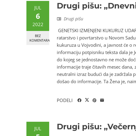
Drugi pišu: „Dnevn
JUL
6
Drugi pišu
2022
GENETSKI IZMENJENI KUKURUZ UDARIO
BEZ
ratarstvo i povrtarstvo u Novom Sadu
KOMENTARA
kukuruza u Vojvodini, a javnost će o r
informaciju potpisniku teksta dala je 
do kojeg se jednostavno ne može doći 
informacije traje čitavih mesec dana, 
neutralni izraz budući da je zadržala p
došao do informacije. Ta Žena je, naime
PODELI
Drugi pišu: „Večernj
JUL