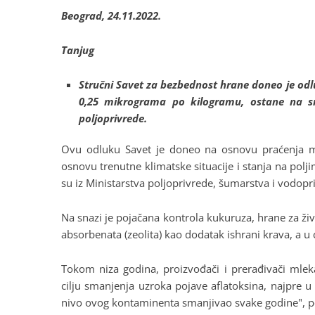
Beograd, 24.11.2022.
Tanjug
Stručni Savet za bezbednost hrane doneo je od
0,25 mikrograma po kilogramu, ostane na sn
poljoprivrede.
Ovu odluku Savet je doneo na osnovu praćenja m
osnovu trenutne klimatske situacije i stanja na poljim
su iz Ministarstva poljoprivrede, šumarstva i vodopr
Na snazi je pojačana kontrola kukuruza, hrane za ži
absorbenata (zeolita) kao dodatak ishrani krava, a u c
Tokom niza godina, proizvođači i prerađivači mleka
cilju smanjenja uzroka pojave aflatoksina, najpre u
nivo ovog kontaminenta smanjivao svake godine", por