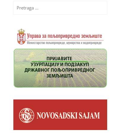
Pretraga
za: