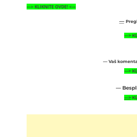
—>
KLIKNITE OVDE!
<—
—
Preg
—>
K
— Vaš komentar
—>
K
— Bespl
—>
K