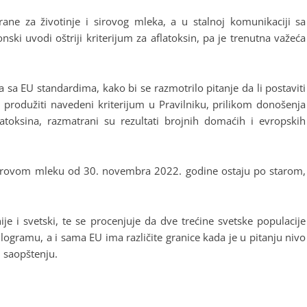
hrane za životinje i sirovog mleka, a u stalnoj komunikaciji sa
ski uvodi oštriji kriterijum za aflatoksin, pa je trenutna važeća
 sa EU standardima, kako bi se razmotrilo pitanje da li postaviti
produžiti navedeni kriterijum u Pravilniku, prilikom donošenja
atoksina, razmatrani su rezultati brojnih domaćih i evropskih
sirovom mleku od 30. novembra 2022. godine ostaju po starom,
 i svetski, te se procenjuje da dve trećine svetske populacije
logramu, a i sama EU ima različite granice kada je u pitanju nivo
u saopštenju.