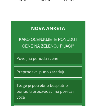
NOVA ANKETA
KAKO OCENJUJETE PONUDU I
CENE NA ZELENOJ PIJACI?
Povoljna ponuda i cene
Preprodavci puno zarađuju
Tezge je potrebno besplatno
ponuditi proizvođačima povrća i
voća