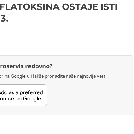
FLATOKSINA OSTAJE ISTI
3.
groservis redovno?
r na Google-u i lakše pronađite naše najnovije vesti.