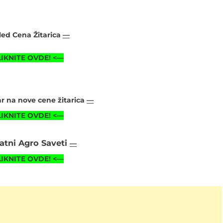
led Cena Žitarica
—
LIKNITE OVDE!
<—
 na nove cene žitarica
—
LIKNITE OVDE!
<—
atni Agro Saveti
—
LIKNITE OVDE! <—