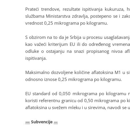
Prateći trendove, rezultate ispitivanja kukuruza, 
službama Ministarstva zdravlja, postepeno se i zakon
vrednost 0,25 mikrograma po kilogramu.
S obzirom na to da je Srbija u procesu usaglašavanja
kao važeći kriterijum EU ili do određenog vremena 
odluke o ostajanju na snazi propisanog nivoa afl
ispitivanja.
Maksimalno dozvoljene količine aflatoksina M1 u 
odnosno iznose 0,25 mikrograma po kilogramu.
EU standard od 0,050 mikrograma po kilogramu nije
koristi referentnu granicu od 0,50 mikrograma po ki
aflatoksina u svežem mleku i u sirevima, navodi se 
—
Subvencije
—