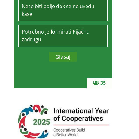
Nece biti bolje dok se ne uvedu
kase
Potrebno je formirati Pijačnu
zadrugu
35