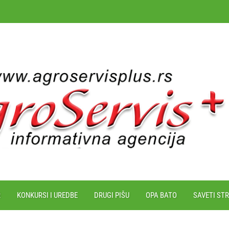
R
KONKURSI I UREDBE
DRUGI PIŠU
OPA BATO
SAVETI ST