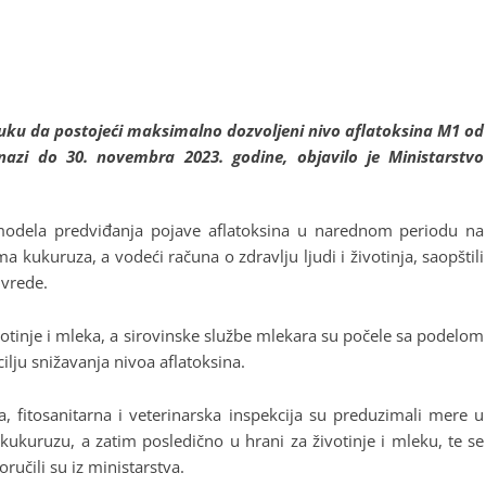
luku da postojeći maksimalno dozvoljeni nivo aflatoksina M1 od
azi do 30. novembra 2023. godine, objavilo je Ministarstvo
odela predviđanja pojave aflatoksina u narednom periodu na
a kukuruza, a vodeći računa o zdravlju ljudi i životinja, saopštili
ivrede.
votinje i mleka, a sirovinske službe mlekara su počele sa podelom
ilju snižavanja nivoa aflatoksina.
, fitosanitarna i veterinarska inspekcija su preduzimali mere u
 kukuruzu, a zatim posledično u hrani za životinje i mleku, te se
učili su iz ministarstva.