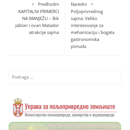
Predhodni
Naredni
KAPITALNI PRIMERCI
Poljoprivrednog
NA MANJEŽU – Bik
sajma: Veliko
Jablan i ovan Matador
interesovanje za
atrakcije sajma
mehanizaciju i bogata
gastronomska
ponuda
Pretraga
za: