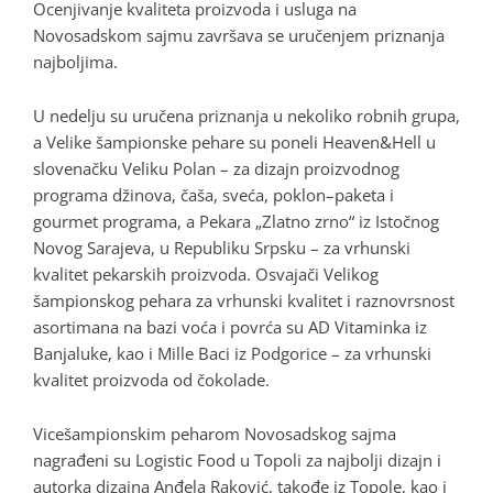
Ocenjivanje kvaliteta proizvoda i usluga na
Novosadskom sajmu završava se uručenjem priznanja
najboljima.
U nedelju su uručena priznanja u nekoliko robnih grupa,
a Velike šampionske pehare su poneli Heaven&Hell u
slovenačku Veliku Polan – za dizajn proizvodnog
programa džinova, čaša, sveća, poklon–paketa i
gourmet programa, a Pekara „Zlatno zrno“ iz Istočnog
Novog Sarajeva, u Republiku Srpsku – za vrhunski
kvalitet pekarskih proizvoda. Osvajači Velikog
šampionskog pehara za vrhunski kvalitet i raznovrsnost
asortimana na bazi voća i povrća su AD Vitaminka iz
Banjaluke, kao i Mille Baci iz Podgorice – za vrhunski
kvalitet proizvoda od čokolade.
Vicešampionskim peharom Novosadskog sajma
nagrađeni su Logistic Food u Topoli za najbolji dizajn i
autorka dizajna Anđela Raković, takođe iz Topole, kao i