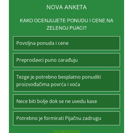
NOVA ANKETA
KAKO OCENJUJETE PONUDU I CENE NA
ZELENOJ PIJACI?
Povoljna ponuda i cene
Preprodavci puno zarađuju
Tezge je potrebno besplatno ponuditi
proizvođačima povrća i voća
Nece biti bolje dok se ne uvedu kase
Potrebno je formirati Pijačnu zadrugu