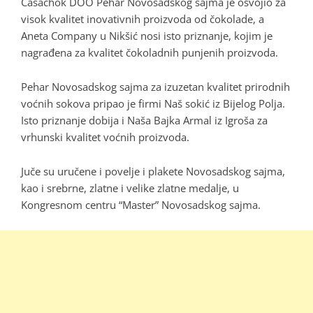
Casachok DOO Pehar Novosadskog sajma je osvojio za
visok kvalitet inovativnih proizvoda od čokolade, a
Aneta Company u Nikšić nosi isto priznanje, kojim je
nagrađena za kvalitet čokoladnih punjenih proizvoda.
Pehar Novosadskog sajma za izuzetan kvalitet prirodnih
voćnih sokova pripao je firmi Naš sokić iz Bijelog Polja.
Isto priznanje dobija i Naša Bajka Armal iz Igroša za
vrhunski kvalitet voćnih proizvoda.
Juče su uručene i povelje i plakete Novosadskog sajma,
kao i srebrne, zlatne i velike zlatne medalje, u
Kongresnom centru “Master” Novosadskog sajma.