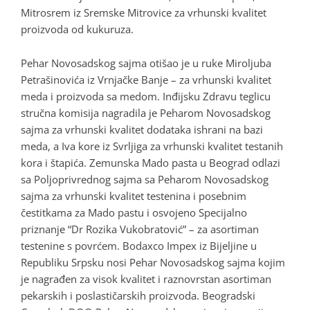
Mitrosrem iz Sremske Mitrovice za vrhunski kvalitet
proizvoda od kukuruza.
Pehar Novosadskog sajma otišao je u ruke Miroljuba
Petrašinovića iz Vrnjačke Banje – za vrhunski kvalitet
meda i proizvoda sa medom. Inđijsku Zdravu teglicu
stručna komisija nagradila je Peharom Novosadskog
sajma za vrhunski kvalitet dodataka ishrani na bazi
meda, a Iva kore iz Svrljiga za vrhunski kvalitet testanih
kora i štapića. Zemunska Mado pasta u Beograd odlazi
sa Poljoprivrednog sajma sa Peharom Novosadskog
sajma za vrhunski kvalitet testenina i posebnim
čestitkama za Mado pastu i osvojeno Specijalno
priznanje “Dr Rozika Vukobratović” – za asortiman
testenine s povrćem. Bodaxco Impex iz Bijeljine u
Republiku Srpsku nosi Pehar Novosadskog sajma kojim
je nagrađen za visok kvalitet i raznovrstan asortiman
pekarskih i poslastičarskih proizvoda. Beogradski