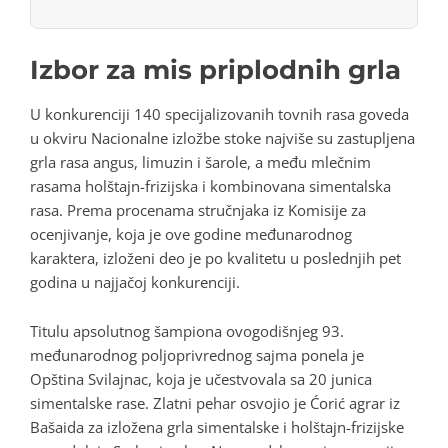
Izbor za mis priplodnih grla
U konkurenciji 140 specijalizovanih tovnih rasa goveda
u okviru Nacionalne izložbe stoke najviše su zastupljena
grla rasa angus, limuzin i šarole, a među mlečnim
rasama holštajn-frizijska i kombinovana simentalska
rasa. Prema procenama stručnjaka iz Komisije za
ocenjivanje, koja je ove godine međunarodnog
karaktera, izloženi deo je po kvalitetu u poslednjih pet
godina u najjačoj konkurenciji.
Titulu apsolutnog šampiona ovogodišnjeg 93.
međunarodnog poljoprivrednog sajma ponela je
Opština Svilajnac, koja je učestvovala sa 20 junica
simentalske rase. Zlatni pehar osvojio je Ćorić agrar iz
Bašaida za izložena grla simentalske i holštajn-frizijske