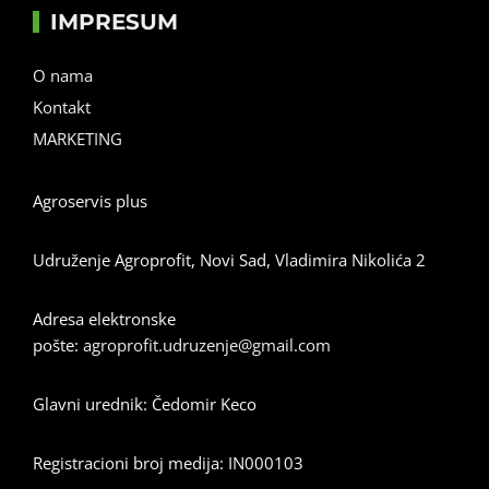
IMPRESUM
O nama
Kontakt
MARKETING
Agroservis plus
Udruženje Agroprofit, Novi Sad, Vladimira Nikolića 2
Adresa elektronske
pošte:
agroprofit.udruzenje@gmail.com
Glavni urednik: Čedomir Keco
Registracioni broj medija: IN000103