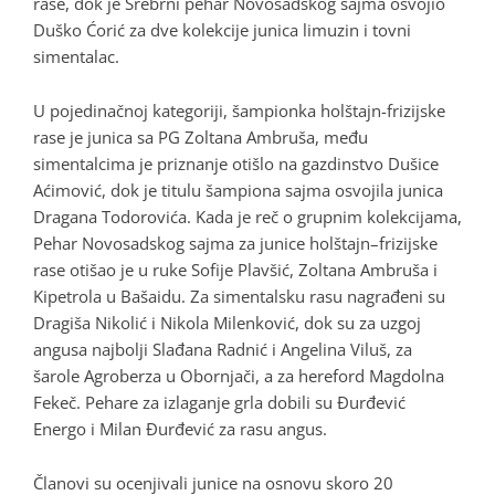
rase, dok je Srebrni pehar Novosadskog sajma osvojio
Duško Ćorić za dve kolekcije junica limuzin i tovni
simentalac.
U pojedinačnoj kategoriji, šampionka holštajn-frizijske
rase je junica sa PG Zoltana Ambruša, među
simentalcima je priznanje otišlo na gazdinstvo Dušice
Aćimović, dok je titulu šampiona sajma osvojila junica
Dragana Todorovića. Kada je reč o grupnim kolekcijama,
Pehar Novosadskog sajma za junice holštajn–frizijske
rase otišao je u ruke Sofije Plavšić, Zoltana Ambruša i
Kipetrola u Bašaidu. Za simentalsku rasu nagrađeni su
Dragiša Nikolić i Nikola Milenković, dok su za uzgoj
angusa najbolji Slađana Radnić i Angelina Viluš, za
šarole Agroberza u Obornjači, a za hereford Magdolna
Fekeč. Pehare za izlaganje grla dobili su Đurđević
Energo i Milan Đurđević za rasu angus.
Članovi su ocenjivali junice na osnovu skoro 20