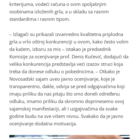
kriterijuma, vodeći računa o svim spoljašnjim
osobinama izloženih grla, a u skladu sa rasnim
standardima i rasnim tipom.
– Izlagači su prikazali izvanredno kvalitetna priplodna
grla u vrlo oštroj konkurenciji u ovom, kako često volim
da kažem, izboru za mis – istakao je predsednik
Komisije za ocenjivanje prof. Denis Kučević, dodajući da
velika konkurencija predstavlja veći izazov struci koja
treba da donese odluku o pobednicima. – Otkako je
Novosadski sajam uveo javno ocenjivanje, koje je
transparentno, dakle, odvija se pred odgajivačima koji
imaju priliku da nas pitaju što smo doneli određenu
odluku, imamo priliku da skromno doprinesemo ovoj
sajamskoj manifestaciji, ali i uzgajivačima da svake
godine budu na sve višem nivou. Svakako da je javno
ocenjivanje dodatna motivacija.