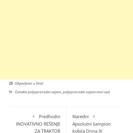
Objavljeno u
Vesti
Oznaka
poljoprivredni sajam
,
poljoprivredni sajam novi sad
Predhodni
Naredni
INOVATIVNO REŠENJE
Apsolutni šampion
ZA TRAKTOR
kobila Drina IV