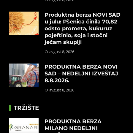
Produktna berza NOVI SAD
u julu: Pšenica činila 70,82
odsto prometa, kukuruz
pojeftinio, soja i stočni
ječam skuplji
avgust 8, 2026
PRODUKTNA BERZA NOVI
SAD – NEDELJNI IZVEŠTAJ
8.8.2026.
avgust 8, 2026
TRŽIŠTE
PRODUKTNA BERZA
MILANO NEDELJNI