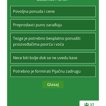
Povoljna ponuda i cene
Preprodavci puno zarađuju
Tezge je potrebno besplatno ponuditi
proizvođačima povrća i voća
Nece biti bolje dok se ne uvedu kase
Potrebno je formirati Pijačnu zadrugu
37